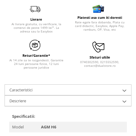
Platesti asa cum iti doresti
Livrare
Rate egale fara dobanda, Plata cu
Ai livrare gratuita, cu verificare, la
card didactic, Easybox, Apple Pay,
comenzi de peste 1499 lei*. La
ramburs, OP, Visa, etc
adresa sau la Easybox
Retur/Garantie*
Sfaturi ultile
Ai 14 zile sa te razgandesti. Garantie
0740302590, 0215552590,
24 luni persoane fizice, 12 luni
contact@dualstore.ro
persoane juridice
Caracteristici
Descriere
Specificatii:
Model
AGM H6