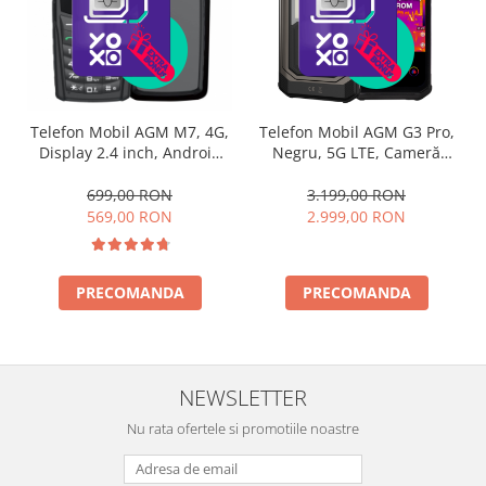
Telefon Mobil AGM M7, 4G,
Telefon Mobil AGM G3 Pro,
Display 2.4 inch, Android
Negru, 5G LTE, Cameră
8.1, 2GB RAM, 16GB ROM,
termică, Ecran 6.72" FHD+
2500 mAh, Difuzor 3.5 W,
120Hz, 24GB RAM (12GB +
699,00 RON
3.199,00 RON
Dual SIM
12GB extensibil), 512GB
569,00 RON
2.999,00 RON
ROM, Android 15, Baterie
10000mAh, Dual SIM
PRECOMANDA
PRECOMANDA
NEWSLETTER
Nu rata ofertele si promotiile noastre