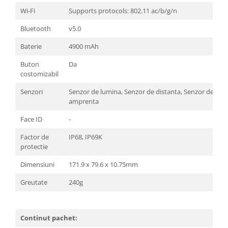
Wi-Fi
Supports protocols: 802.11 ac/b/g/n
Bluetooth
v5.0
Baterie
4900 mAh
Buton
Da
costomizabil
Senzori
Senzor de lumina, Senzor de distanta, Senzor de acc
amprenta
Face ID
-
Factor de
IP68, IP69K
protectie
Dimensiuni
171.9 x 79.6 x 10.75mm
Greutate
240g
Continut pachet: