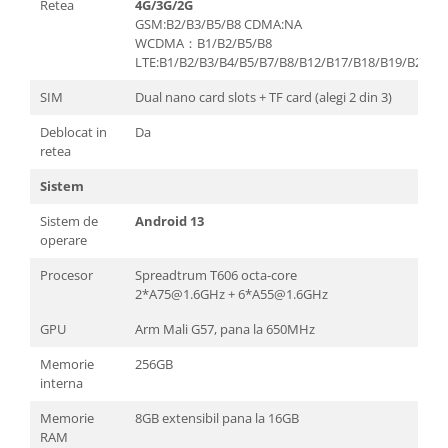
Retea
4G/3G/2G
GSM:B2/B3/B5/B8 CDMA:NA
WCDMA：B1/B2/B5/B8
LTE:B1/B2/B3/B4/B5/B7/B8/B12/B17/B18/B19/B20/B
SIM
Dual nano card slots + TF card (alegi 2 din 3)
Deblocat in
Da
retea
Sistem
Sistem de
Android 13
operare
Procesor
Spreadtrum T606 octa-core
2*
A75@1.6GHz
+ 6*
A55@1.6GHz
GPU
Arm Mali G57, pana la 650MHz
Memorie
256GB
interna
Memorie
8GB extensibil pana la 16GB
RAM