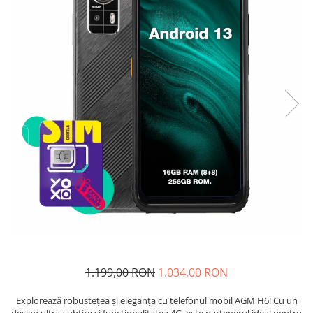
Telefoane mobile Unihertz
Telefoane mobile Cubot
Telefoane mobile Blackview
Telefoane mobile OSCAL
Telefoane mobile Fossibot
Telefoane mobile Lagenio
Telefoane mobile Samsung
Telefoane mobile iSEN
Telefoane mobile F150
Telefoane mobile HUAWEI
Telefoane mobile iHunt
Telefoane mobile Xiaomi
Telefoane mobile AGM
Telefoane mobile Realme
Telefoane mobile ZTE Nubia
1.199,00 RON
1.034,00 RON
Telefoane mobile ALTE BRANDURI
Explorează robustețea și eleganța cu telefonul mobil AGM H6! Cu un
design ultra-subțire și funcționalitatea 4G, este partenerul ideal pentru