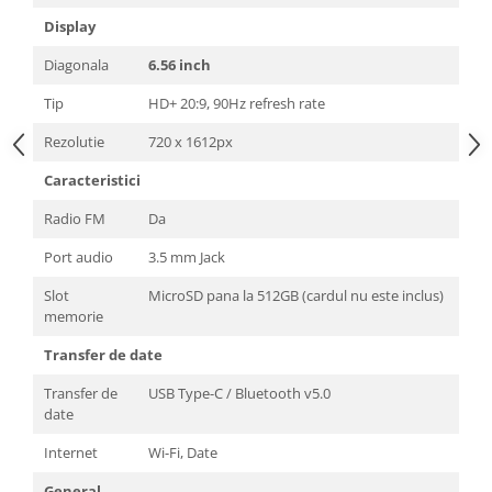
Display
Diagonala
6.56 inch
Tip
HD+ 20:9, 90Hz refresh rate
Rezolutie
720 x 1612px
Caracteristici
Radio FM
Da
Port audio
3.5 mm Jack
Slot
MicroSD pana la 512GB (cardul nu este inclus)
memorie
Transfer de date
Transfer de
USB Type-C / Bluetooth v5.0
date
Internet
Wi-Fi, Date
General