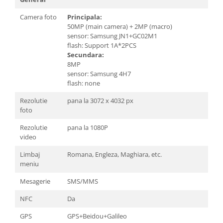
Camera foto
Principala:
50MP (main camera) + 2MP (macro)
sensor: Samsung JN1+GC02M1
flash: Support 1A*2PCS
Secundara:
8MP
sensor: Samsung 4H7
flash: none
Rezolutie
pana la 3072 x 4032 px
foto
Rezolutie
pana la 1080P
video
Limbaj
Romana, Engleza, Maghiara, etc.
meniu
Mesagerie
SMS/MMS
NFC
Da
GPS
GPS+Beidou+Galileo