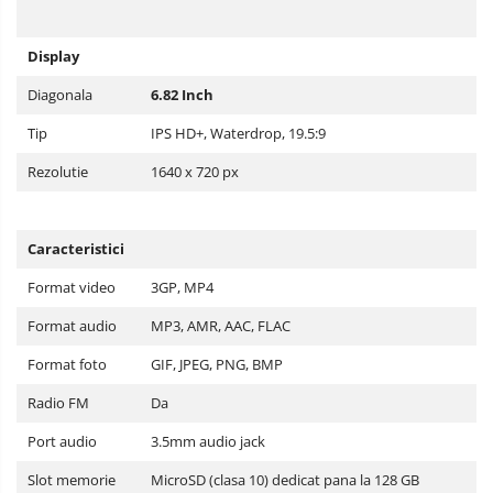
Display
Diagonala
6.82 Inch
Tip
IPS HD+, Waterdrop, 19.5:9
Rezolutie
1640 x 720 px
Caracteristici
Format video
3GP, MP4
Format audio
MP3, AMR, AAC, FLAC
Format foto
GIF, JPEG, PNG, BMP
Radio FM
Da
Port audio
3.5mm audio jack
Slot memorie
MicroSD (clasa 10) dedicat pana la 128 GB