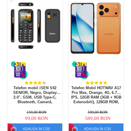
Telefon mobil iSEN S42
Telefon Mobil HOTWAV A17
SENIOR, Negru, Display
Pro Max, Orange, 4G, 6.75"
2.0", GSM, USB Type-C,
IPS, 12GB RAM (3GB + 9GB
Bluetooth, Cameră,
Extensibili), 128GB ROM,
Lanternă, FM Radio fara
Camera 13MP, Android 15,
cablu, Baterie 1800mAh,
Procesor ASR8662 Octa-
159,00 RON
599,00 RON
Buton SOS, Negru, Dual
Core, Wi-Fi 6, Bluetooth 5.4,
99,00 RON
589,00 RON
SIM
Dual SIM
ADAUGA IN COS
ADAUGA IN COS