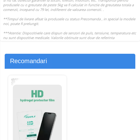
Recomandari
-17%