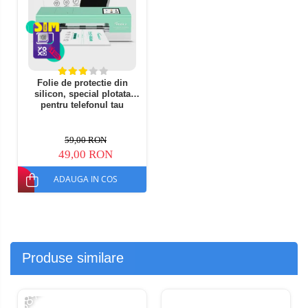
Folie de protectie din
silicon, special plotata
pentru telefonul tau
59,00 RON
49,00 RON
ADAUGA IN COS
Produse similare
-38%
-