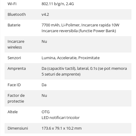
Wi-Fi
802.11 b/g/n, 2.4G
Bluetooth
v4.2
Baterie
7700 mAh, Li-Polimer, Incarcare rapida 10W
Incarcare reversibila (functie Power Bank)
Incarcare
Nu
wireless
Senzori
Lumina, Acceleratie, Proximitate
Amprenta
Da (capacitiv tactil), lateral, 0.1s (se pot memora
5 seturi de amprente)
Face ID
Da
Factor de
Nu
protectie
Altele
OTG
LED notificari tricolor
Dimensiuni
173.6 x 79.1 x 10.2 mm