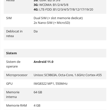
Retea
2G:
GSM: B2/3/5/8
3G:
WCDMA: B1/2/4/5/8
4G:
LTE-FDD: B1/2/3/4/5/7/8/12/17/19/20
SIM
Dual SIM (+ slot memorie dedicat)
2x Nano-SIM (+ MicroSD)
Deblocat in
Da
retea
Sistem
Sistem de
Android 11.0
operare
Microprocesor
Unisoc SC9863A, Octa-Core, 1.6GHz Cortex-A55
GPU
IMG8322 MP1, 550MHz
Memorie
64 GB
interna
Memorie RAM
4 GB