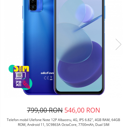
Telefoane mobile Oukitel
Telefoane mobile Ulefone
Telefoane mobile Unihertz
Telefoane mobile Cubot
Telefoane mobile Blackview
Telefoane mobile OSCAL
Telefoane mobile Fossibot
Telefoane mobile Lagenio
Telefoane mobile Samsung
Telefoane mobile iSEN
Telefoane mobile F150
Telefoane mobile HUAWEI
Telefoane mobile iHunt
Telefoane mobile Xiaomi
Telefoane mobile AGM
799,00 RON
546,00 RON
Telefoane mobile Realme
Telefon mobil Ulefone Note 12P Albastru, 4G, IPS 6.82", 4GB RAM, 64GB
Telefoane mobile ZTE Nubia
ROM, Android 11, SC9863A OctaCore, 7700mAh, Dual SIM