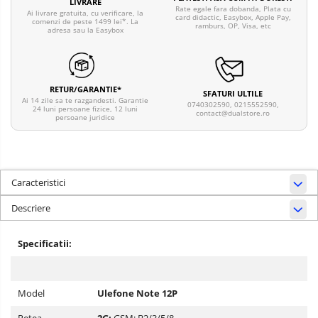
LIVRARE
Rate egale fara dobanda, Plata cu
Ai livrare gratuita, cu verificare, la
card didactic, Easybox, Apple Pay,
comenzi de peste 1499 lei*. La
ramburs, OP, Visa, etc
adresa sau la Easybox
RETUR/GARANTIE*
SFATURI ULTILE
Ai 14 zile sa te razgandesti. Garantie
0740302590, 0215552590,
24 luni persoane fizice, 12 luni
contact@dualstore.ro
persoane juridice
Caracteristici
Descriere
Specificatii:
Model
Ulefone Note 12P