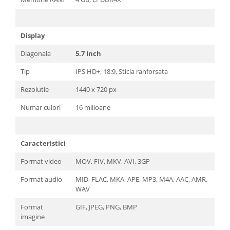
Display
Diagonala
5.7 Inch
Tip
IPS HD+, 18:9, Sticla ranforsata
Rezolutie
1440 x 720 px
Numar culori
16 milioane
Caracteristici
Format video
MOV, FIV, MKV, AVI, 3GP
Format audio
MID, FLAC, MKA, APE, MP3, M4A, AAC, AMR,
WAV
Format
GIF, JPEG, PNG, BMP
imagine