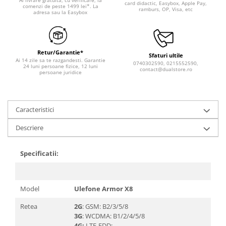
Ai livrare gratuita, cu verificare, la
card didactic, Easybox, Apple Pay,
comenzi de peste 1499 lei*. La
ramburs, OP, Visa, etc
adresa sau la Easybox
Retur/Garantie*
Sfaturi ultile
Ai 14 zile sa te razgandesti. Garantie
0740302590, 0215552590,
24 luni persoane fizice, 12 luni
contact@dualstore.ro
persoane juridice
Caracteristici
Descriere
Specificatii:
Model
Ulefone Armor X8
Retea
2G
: GSM: B2/3/5/8
3G
: WCDMA: B1/2/4/5/8
4G:
LTE-FDD: