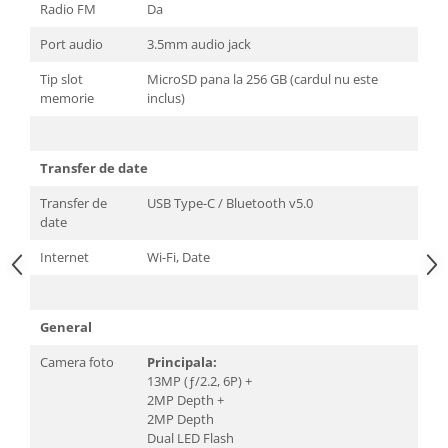
Radio FM
Da
Port audio
3.5mm audio jack
Tip slot
MicroSD pana la 256 GB (cardul nu este
memorie
inclus)
Transfer de date
Transfer de
USB Type-C / Bluetooth v5.0
date
Internet
Wi-Fi, Date
General
Camera foto
Principala:
13MP (ƒ/2.2, 6P) +
2MP Depth +
2MP Depth
Dual LED Flash