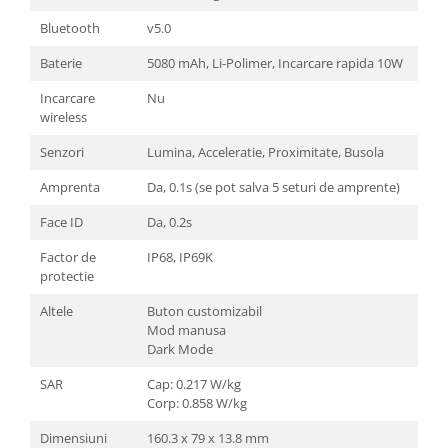
Bluetooth
v5.0
Baterie
5080 mAh, Li-Polimer, Incarcare rapida 10W
Incarcare
Nu
wireless
Senzori
Lumina, Acceleratie, Proximitate, Busola
Amprenta
Da, 0.1s (se pot salva 5 seturi de amprente)
Face ID
Da, 0.2s
Factor de
IP68, IP69K
protectie
Altele
Buton customizabil
Mod manusa
Dark Mode
SAR
Cap: 0.217 W/kg
Corp: 0.858 W/kg
Dimensiuni
160.3 x 79 x 13.8 mm