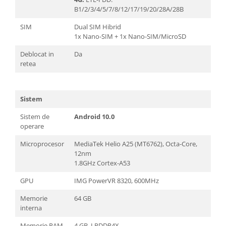
B1/2/3/4/5/7/8/12/17/19/20/28A/28B
SIM
Dual SIM Hibrid
1x Nano-SIM + 1x Nano-SIM/MicroSD
Deblocat in
Da
retea
Sistem
Sistem de
Android 10.0
operare
Microprocesor
MediaTek Helio A25 (MT6762), Octa-Core,
12nm
1.8GHz Cortex-A53
GPU
IMG PowerVR 8320, 600MHz
Memorie
64 GB
interna
Memorie RAM
4 GB, LPDDR4X