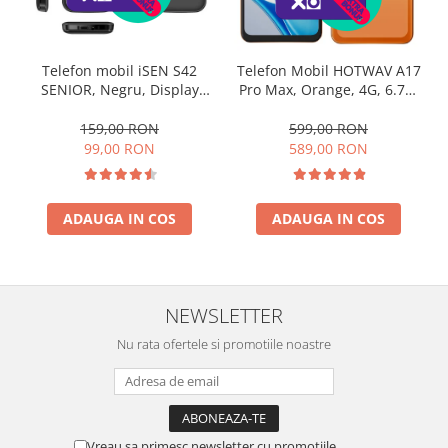
Telefon mobil iSEN S42
Telefon Mobil HOTWAV A17
SENIOR, Negru, Display
Pro Max, Orange, 4G, 6.75"
2.0", GSM, USB Type-C,
IPS, 12GB RAM (3GB + 9GB
Bluetooth, Cameră,
Extensibili), 128GB ROM,
159,00 RON
599,00 RON
Lanternă, FM Radio fara
Camera 13MP, Android 15,
99,00 RON
589,00 RON
cablu, Baterie 1800mAh,
Procesor ASR8662 Octa-
Buton SOS, Negru, Dual SIM
Core, Wi-Fi 6, Bluetooth 5.4,
Dual SIM
ADAUGA IN COS
ADAUGA IN COS
NEWSLETTER
Nu rata ofertele si promotiile noastre
Vreau sa primesc newsletter cu promotiile