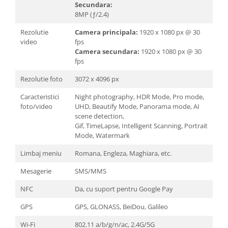
Secundara:
8MP (ƒ/2.4)
Rezolutie
Camera principala:
1920 x 1080 px @ 30
video
fps
Camera secundara:
1920 x 1080 px @ 30
fps
Rezolutie foto
3072 x 4096 px
Caracteristici
Night photography, HDR Mode, Pro mode,
foto/video
UHD, Beautify Mode, Panorama mode, AI
scene detection,
Gif, TimeLapse, Intelligent Scanning, Portrait
Mode, Watermark
Limbaj meniu
Romana, Engleza, Maghiara, etc.
Mesagerie
SMS/MMS
NFC
Da, cu suport pentru Google Pay
GPS
GPS, GLONASS, BeiDou, Galileo
Wi-Fi
802.11 a/b/g/n/ac, 2.4G/5G