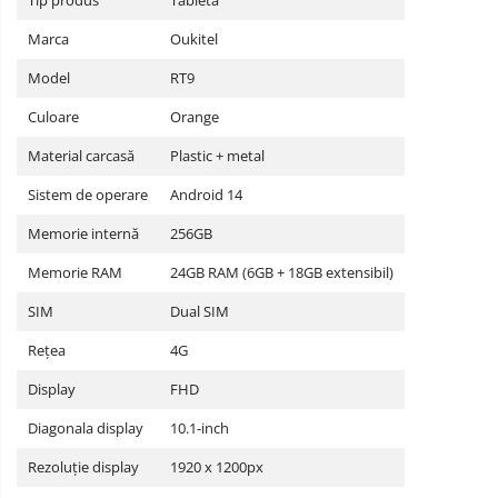
Marca
Oukitel
Model
RT9
Culoare
Orange
Material carcasă
Plastic + metal
Sistem de operare
Android 14
Memorie internă
256GB
Memorie RAM
24GB RAM (6GB + 18GB extensibil)
SIM
Dual SIM
Rețea
4G
Display
FHD
Diagonala display
10.1-inch
Rezoluție display
1920 x 1200px