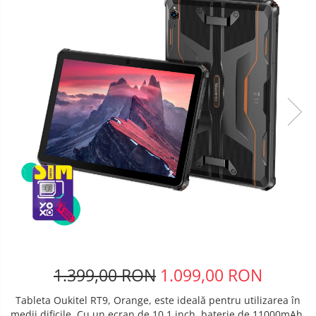
Telefoane mobile Oukitel
Telefoane mobile Ulefone
Telefoane mobile Unihertz
Telefoane mobile Cubot
Telefoane mobile Blackview
Telefoane mobile OSCAL
Telefoane mobile Fossibot
Telefoane mobile Lagenio
Telefoane mobile Samsung
Telefoane mobile iSEN
Telefoane mobile F150
Telefoane mobile HUAWEI
Telefoane mobile iHunt
Telefoane mobile Xiaomi
Telefoane mobile AGM
1.399,00 RON
1.099,00 RON
Telefoane mobile Realme
Tableta Oukitel RT9, Orange, este ideală pentru utilizarea în
Telefoane mobile ZTE Nubia
medii dificile. Cu un ecran de 10.1 inch, baterie de 11000mAh,