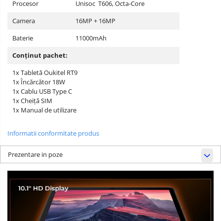
Procesor
Unisoc T606, Octa-Core
Camera
16MP + 16MP
Baterie
11000mAh
Conținut pachet:
1x Tabletă Oukitel RT9
1x Încărcător 18W
1x Cablu USB Type C
1x Cheiță SIM
1x Manual de utilizare
Informatii conformitate produs
Prezentare in poze