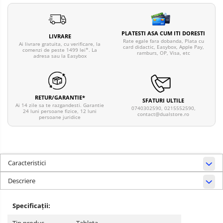
PLATESTI ASA CUM ITI DORESTI
LIVRARE
Rate egale fara dobanda, Plata cu
Ai livrare gratuita, cu verificare, la
card didactic, Easybox, Apple Pay,
comenzi de peste 1499 lei*. La
ramburs, OP, Visa, etc
adresa sau la Easybox
RETUR/GARANTIE*
SFATURI ULTILE
Ai 14 zile sa te razgandesti. Garantie
0740302590, 0215552590,
24 luni persoane fizice, 12 luni
contact@dualstore.ro
persoane juridice
Caracteristici
Descriere
Specificații:
Tip produs
Tableta