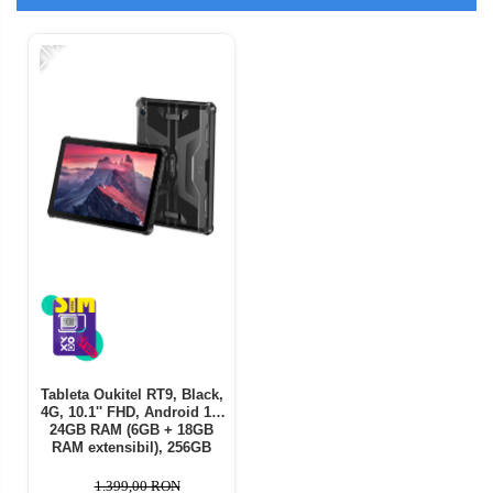
-21%
Tableta Oukitel RT9, Black,
4G, 10.1'' FHD, Android 14,
24GB RAM (6GB + 18GB
RAM extensibil), 256GB
ROM, 16MP + 16MP, Baterie
11000mAh, Dual SIM
1.399,00 RON