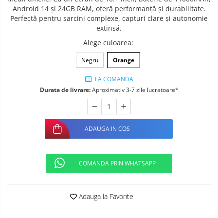
Android 14 și 24GB RAM, oferă performanță și durabilitate.
Telefoane mobile ALTE BRANDURI
Perfectă pentru sarcini complexe, capturi clare și autonomie
extinsă.
Alege culoarea
:
Negru
Orange
LA COMANDA
Durata de livrare:
Aproximativ 3-7 zile lucratoare*
ADAUGA IN COS
COMANDA PRIN WHATSAPP
Adauga la Favorite