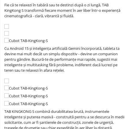
Fie că te relaxezi în tabără sau te destinzi după o zi lungă, TAB
KingKong S transformă fiecare moment în aer liber într-o experiență
cinematografică - clară, vibrantă și fluidă.
Cu Android 15 și inteligența artificială Gemini încorporată, tableta ta
devine mai mult decât un simplu dispozitiv - devine un companion
pentru gândire. Bucură-te de performanțe mai rapide, sugestii mai
inteligente și multitasking fără probleme, indiferent dacă lucrezi pe
teren sau te relaxezi în afara rețelei.
TAB KINGKONG S combină durabilitatea brută, instrumentele
inteligente și puterea masivă - construită pentru a se descurca în medii
solicitante, cum ar fi șantierele de construcții, zonele de urgență,
traseele de drumeție sau chiar expedițiile în aer liber la distanță.