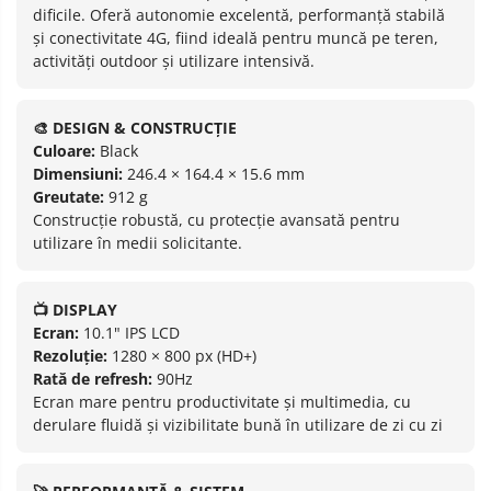
dificile. Oferă autonomie excelentă, performanță stabilă
și conectivitate 4G, fiind ideală pentru muncă pe teren,
activități outdoor și utilizare intensivă.
🎨 DESIGN & CONSTRUCȚIE
Culoare:
Black
Dimensiuni:
246.4 × 164.4 × 15.6 mm
Greutate:
912 g
Construcție robustă, cu protecție avansată pentru
utilizare în medii solicitante.
📺 DISPLAY
Ecran:
10.1" IPS LCD
Rezoluție:
1280 × 800 px (HD+)
Rată de refresh:
90Hz
Ecran mare pentru productivitate și multimedia, cu
derulare fluidă și vizibilitate bună în utilizare de zi cu zi