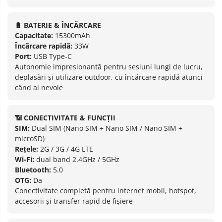
🔋 BATERIE & ÎNCĂRCARE
Capacitate:
15300mAh
Încărcare rapidă:
33W
Port:
USB Type-C
Autonomie impresionantă pentru sesiuni lungi de lucru,
deplasări și utilizare outdoor, cu încărcare rapidă atunci
când ai nevoie
📶 CONECTIVITATE & FUNCȚII
SIM:
Dual SIM (Nano SIM + Nano SIM / Nano SIM +
microSD)
Rețele:
2G / 3G / 4G LTE
Wi-Fi:
dual band 2.4GHz / 5GHz
Bluetooth:
5.0
OTG:
Da
Conectivitate completă pentru internet mobil, hotspot,
accesorii și transfer rapid de fișiere