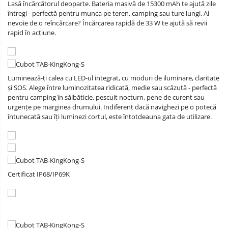
Lasă încărcătorul deoparte. Bateria masivă de 15300 mAh te ajută zile
întregi - perfectă pentru munca pe teren, camping sau ture lungi. Ai
nevoie de o reîncărcare? Încărcarea rapidă de 33 W te ajută să revii
rapid în acțiune.
Luminează-ți calea cu LED-ul integrat, cu moduri de iluminare, claritate
și SOS. Alege între luminozitatea ridicată, medie sau scăzută - perfectă
pentru camping în sălbăticie, pescuit nocturn, pene de curent sau
urgențe pe marginea drumului. Indiferent dacă navighezi pe o potecă
întunecată sau îți luminezi cortul, este întotdeauna gata de utilizare.
Certificat IP68/IP69K