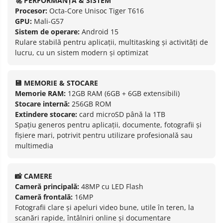
🚀 PERFORMANȚĂ & SISTEM
Procesor:
Octa-Core Unisoc Tiger T616
GPU:
Mali-G57
Sistem de operare:
Android 15
Rulare stabilă pentru aplicații, multitasking și activități de
lucru, cu un sistem modern și optimizat
💾 MEMORIE & STOCARE
Memorie RAM:
12GB RAM (6GB + 6GB extensibili)
Stocare internă:
256GB ROM
Extindere stocare:
card microSD până la 1TB
Spațiu generos pentru aplicații, documente, fotografii și
fișiere mari, potrivit pentru utilizare profesională sau
multimedia
📸 CAMERE
Cameră principală:
48MP cu LED Flash
Cameră frontală:
16MP
Fotografii clare și apeluri video bune, utile în teren, la
scanări rapide, întâlniri online și documentare