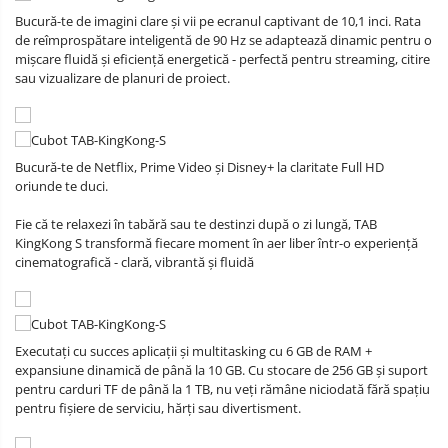
Bucură-te de imagini clare și vii pe ecranul captivant de 10,1 inci. Rata
de reîmprospătare inteligentă de 90 Hz se adaptează dinamic pentru o
mișcare fluidă și eficiență energetică - perfectă pentru streaming, citire
sau vizualizare de planuri de proiect.
Bucură-te de Netflix, Prime Video și Disney+ la claritate Full HD
oriunde te duci.
Fie că te relaxezi în tabără sau te destinzi după o zi lungă, TAB
KingKong S transformă fiecare moment în aer liber într-o experiență
cinematografică - clară, vibrantă și fluidă
Executați cu succes aplicații și multitasking cu 6 GB de RAM +
expansiune dinamică de până la 10 GB. Cu stocare de 256 GB și suport
pentru carduri TF de până la 1 TB, nu veți rămâne niciodată fără spațiu
pentru fișiere de serviciu, hărți sau divertisment.