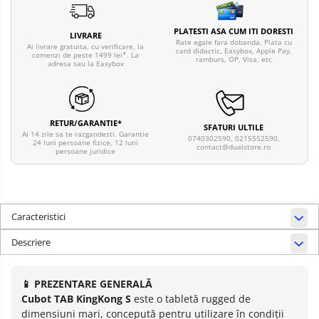
PLATESTI ASA CUM ITI DORESTI
LIVRARE
Rate egale fara dobanda, Plata cu
Ai livrare gratuita, cu verificare, la
card didactic, Easybox, Apple Pay,
comenzi de peste 1499 lei*. La
ramburs, OP, Visa, etc
adresa sau la Easybox
RETUR/GARANTIE*
SFATURI ULTILE
Ai 14 zile sa te razgandesti. Garantie
0740302590, 0215552590,
24 luni persoane fizice, 12 luni
contact@dualstore.ro
persoane juridice
Caracteristici
Descriere
📱 PREZENTARE GENERALĂ
Cubot TAB KingKong S
este o tabletă rugged de
dimensiuni mari, concepută pentru utilizare în condiții