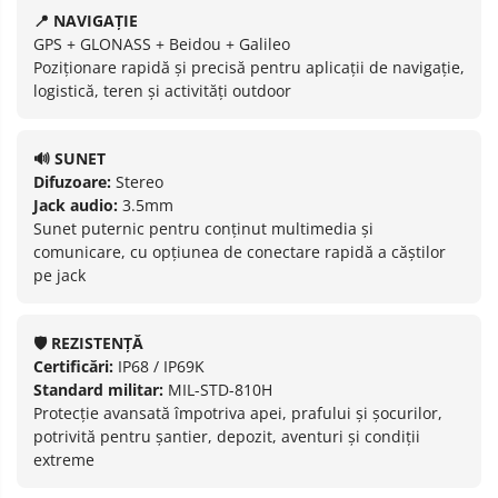
📍 NAVIGAȚIE
GPS + GLONASS + Beidou + Galileo
Poziționare rapidă și precisă pentru aplicații de navigație,
logistică, teren și activități outdoor
🔊 SUNET
Difuzoare:
Stereo
Jack audio:
3.5mm
Sunet puternic pentru conținut multimedia și
comunicare, cu opțiunea de conectare rapidă a căștilor
pe jack
🛡️ REZISTENȚĂ
Certificări:
IP68 / IP69K
Standard militar:
MIL-STD-810H
Protecție avansată împotriva apei, prafului și șocurilor,
potrivită pentru șantier, depozit, aventuri și condiții
extreme