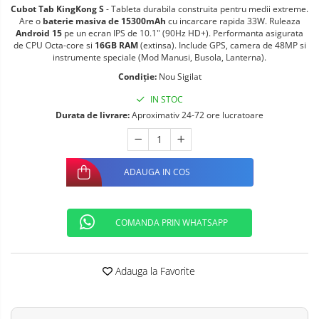
Cubot Tab KingKong S
- Tableta durabila construita pentru medii extreme.
Telefoane mobile ALTE BRANDURI
Are o
baterie masiva de 15300mAh
cu incarcare rapida 33W. Ruleaza
Android 15
pe un ecran IPS de 10.1" (90Hz HD+). Performanta asigurata
de CPU Octa-core si
16GB RAM
(extinsa). Include GPS, camera de 48MP si
instrumente speciale (Mod Manusi, Busola, Lanterna).
Condiție:
Nou Sigilat
IN STOC
Durata de livrare:
Aproximativ 24-72 ore lucratoare
ADAUGA IN COS
COMANDA PRIN WHATSAPP
Adauga la Favorite