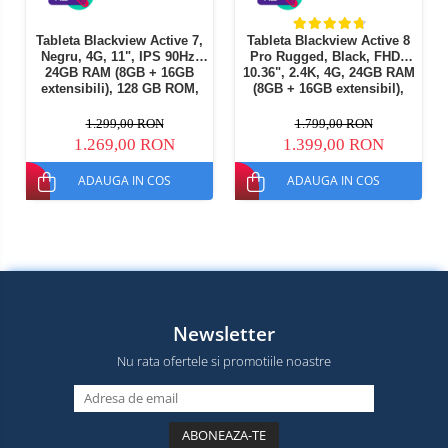
Tableta Blackview Active 7,
Tableta Blackview Active 8
Negru, 4G, 11", IPS 90Hz,
Pro Rugged, Black, FHD+
24GB RAM (8GB + 16GB
10.36", 2.4K, 4G, 24GB RAM
extensibili), 128 GB ROM,
(8GB + 16GB extensibil),
16MP, Night Vision, Android
256GB ROM, Android 15,
15, Helio G81, NFC, PC Mod,
Helio G99, 22000mAh, OTG,
1.299,00 RON
1.799,00 RON
Lumina Camping, 10000
NFC, Dual SIM
1.269,00 RON
1.399,00 RON
mAh, 45W, Dual SIM
ADAUGA IN COS
ADAUGA IN COS
Newsletter
Nu rata ofertele si promotiile noastre