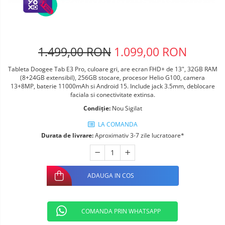
Telefoane mobile ALTE BRANDURI
1.499,00 RON
1.099,00 RON
Tableta Doogee Tab E3 Pro, culoare gri, are ecran FHD+ de 13", 32GB RAM
(8+24GB extensibil), 256GB stocare, procesor Helio G100, camera
13+8MP, baterie 11000mAh si Android 15. Include jack 3.5mm, deblocare
faciala si conectivitate extinsa.
Condiție:
Nou Sigilat
LA COMANDA
Durata de livrare:
Aproximativ 3-7 zile lucratoare*
ADAUGA IN COS
COMANDA PRIN WHATSAPP