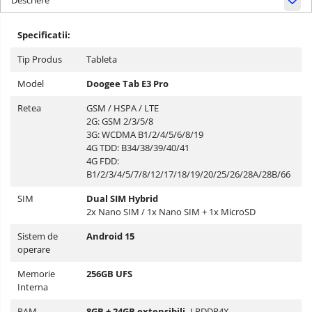
Descriere
Specificatii:
Tip Produs
Tableta
Model
Doogee Tab E3 Pro
Retea
GSM / HSPA / LTE
2G: GSM 2/3/5/8
3G: WCDMA B1/2/4/5/6/8/19
4G TDD: B34/38/39/40/41
4G FDD:
B1/2/3/4/5/7/8/12/17/18/19/20/25/26/28A/28B/66
SIM
Dual SIM Hybrid
2x Nano SIM / 1x Nano SIM + 1x MicroSD
Sistem de
Android 15
operare
Memorie
256GB UFS
Interna
RAM
8GB + 24GB extensibili,
LPDDR4X