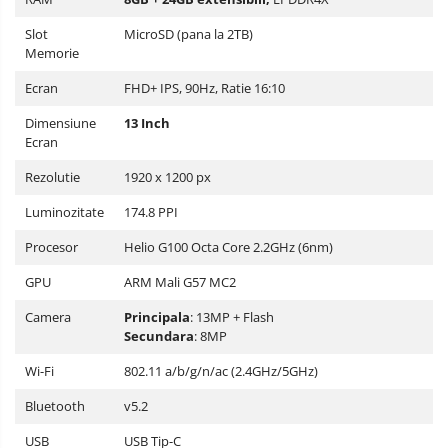
Slot
MicroSD (pana la 2TB)
Memorie
Ecran
FHD+ IPS, 90Hz, Ratie 16:10
Dimensiune
13 Inch
Ecran
Rezolutie
1920 x 1200 px
Luminozitate
174.8 PPI
Procesor
Helio G100 Octa Core 2.2GHz (6nm)
GPU
ARM Mali G57 MC2
Camera
Principala
: 13MP + Flash
Secundara
: 8MP
Wi-Fi
802.11 a/b/g/n/ac (2.4GHz/5GHz)
Bluetooth
v5.2
USB
USB Tip-C