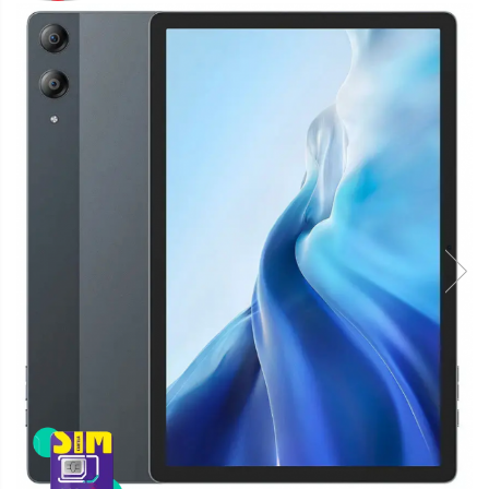
Telefoane mobile Oukitel
Telefoane mobile Ulefone
Telefoane mobile Unihertz
Telefoane mobile Cubot
Telefoane mobile Blackview
Telefoane mobile OSCAL
Telefoane mobile Fossibot
Telefoane mobile Lagenio
Telefoane mobile Samsung
Telefoane mobile iSEN
Telefoane mobile F150
Telefoane mobile HUAWEI
Telefoane mobile iHunt
Telefoane mobile Xiaomi
Telefoane mobile AGM
Telefoane mobile Realme
Telefoane mobile ZTE Nubia