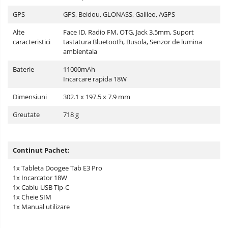
GPS
GPS, Beidou, GLONASS, Galileo, AGPS
Alte
Face ID, Radio FM, OTG, Jack 3.5mm, Suport
caracteristici
tastatura Bluetooth, Busola, Senzor de lumina
ambientala
Baterie
11000mAh
Incarcare rapida 18W
Dimensiuni
302.1 x 197.5 x 7.9 mm
Greutate
718 g
Continut Pachet:
1x Tableta Doogee Tab E3 Pro
1x Incarcator 18W
1x Cablu USB Tip-C
1x Cheie SIM
1x Manual utilizare