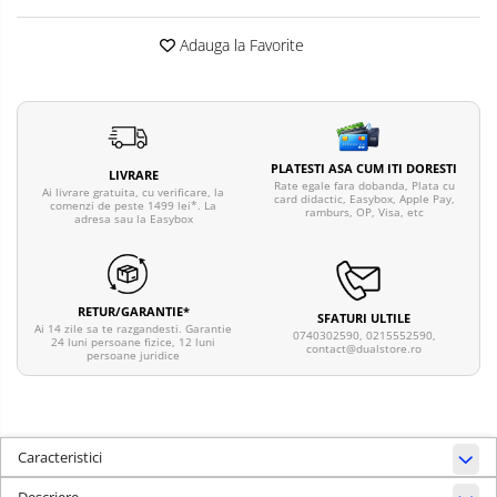
Adauga la Favorite
PLATESTI ASA CUM ITI DORESTI
LIVRARE
Rate egale fara dobanda, Plata cu
Ai livrare gratuita, cu verificare, la
card didactic, Easybox, Apple Pay,
comenzi de peste 1499 lei*. La
ramburs, OP, Visa, etc
adresa sau la Easybox
RETUR/GARANTIE*
SFATURI ULTILE
Ai 14 zile sa te razgandesti. Garantie
0740302590, 0215552590,
24 luni persoane fizice, 12 luni
contact@dualstore.ro
persoane juridice
Caracteristici