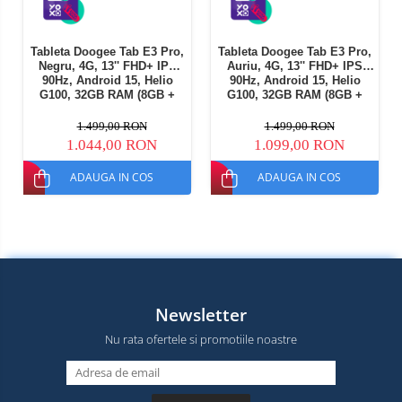
Tableta Doogee Tab E3 Pro,
Tableta Doogee Tab E3 Pro,
Negru, 4G, 13'' FHD+ IPS
Auriu, 4G, 13'' FHD+ IPS
90Hz, Android 15, Helio
90Hz, Android 15, Helio
G100, 32GB RAM (8GB +
G100, 32GB RAM (8GB +
24GB extensibili), 256GB
24GB extensibili), 256GB
ROM, 13MP + 8MP,
ROM, 13MP + 8MP,
1.499,00 RON
1.499,00 RON
11000mAh, 18W, Deblocare
11000mAh, 18W, Deblocare
1.044,00 RON
1.099,00 RON
faciala, Dual SIM
faciala, Dual SIM
ADAUGA IN COS
ADAUGA IN COS
Newsletter
Nu rata ofertele si promotiile noastre