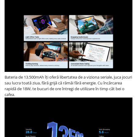
Bateria de 13.500mAh îți oferă libertatea de a viziona seriale, juca jocuri
sau lucra toată ziua, fără grijă că rămâi fără energie. Cu încărcarea
rapidă de 18W, te bucuri de ore întregi de utilizare în timp cât bei o
cafea.