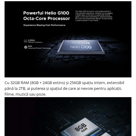
Cu 32GB RAM (8GB + 24GB extins) și 256GB spațiu intern, extensibil
până la 2TB, ai puterea și spațiul de care ai nevoie pentru aplicații,
filme, muzică sau poze.