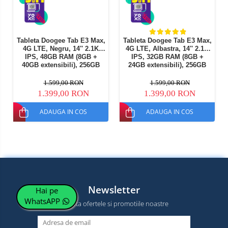
Tableta Doogee Tab E3 Max,
Tableta Doogee Tab E3 Max,
4G LTE, Negru, 14'' 2.1K
4G LTE, Albastra, 14'' 2.1K
IPS, 48GB RAM (8GB +
IPS, 32GB RAM (8GB +
40GB extensibili), 256GB
24GB extensibili), 256GB
ROM, 16MP + 8MP, Android
ROM, 16MP + 8MP, Android
15, Helio G99, 13500mAh,
15, Helio G99, 13500mAh,
1.599,00 RON
1.599,00 RON
18W, Deblocare faciala, Wi-
18W, Deblocare faciala, Wi-
1.399,00 RON
1.399,00 RON
Fi 5, Dual SIM Hibrid
Fi 5, Dual SIM Hibrid
ADAUGA IN COS
ADAUGA IN COS
Newsletter
Hai pe
WhatsAPP
Nu rata ofertele si promotiile noastre