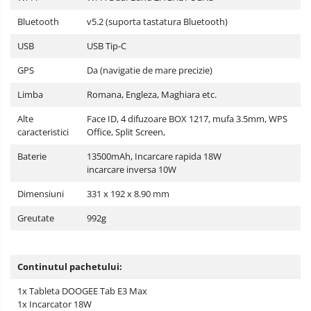
Bluetooth
v5.2 (suporta tastatura Bluetooth)
USB
USB Tip-C
GPS
Da (navigatie de mare precizie)
Limba
Romana, Engleza, Maghiara etc.
Alte
Face ID, 4 difuzoare BOX 1217, mufa 3.5mm, WPS
caracteristici
Office, Split Screen,
Baterie
13500mAh, Incarcare rapida 18W
incarcare inversa 10W
Dimensiuni
331 x 192 x 8.90 mm
Greutate
992g
Continutul pachetului:
1x Tableta DOOGEE Tab E3 Max
1x Incarcator 18W