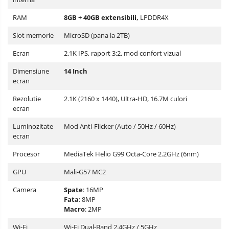
RAM
8GB + 40GB extensibili,
LPDDR4X
Slot memorie
MicroSD (pana la 2TB)
Ecran
2.1K IPS, raport 3:2, mod confort vizual
Dimensiune
14 Inch
ecran
Rezolutie
2.1K (2160 x 1440), Ultra-HD, 16.7M culori
ecran
Luminozitate
Mod Anti-Flicker (Auto / 50Hz / 60Hz)
ecran
Procesor
MediaTek Helio G99 Octa-Core 2.2GHz (6nm)
GPU
Mali-G57 MC2
Camera
Spate
: 16MP
Fata
: 8MP
Macro
: 2MP
Wi-Fi
Wi-Fi Dual-Band 2.4GHz / 5GHz