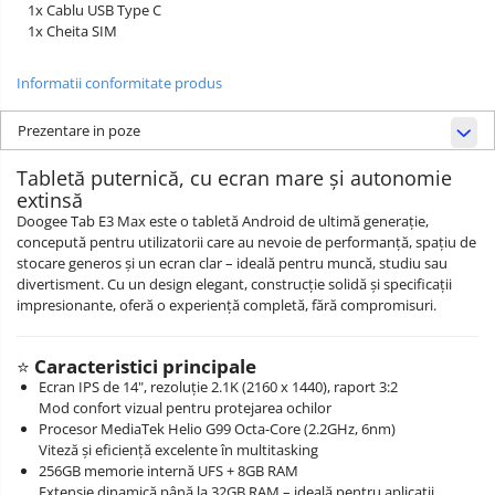
1x Cablu USB Type C
1x Cheita SIM
Informatii conformitate produs
Prezentare in poze
Tabletă puternică, cu ecran mare și autonomie
extinsă
Doogee Tab E3 Max este o tabletă Android de ultimă generație,
concepută pentru utilizatorii care au nevoie de performanță, spațiu de
stocare generos și un ecran clar – ideală pentru muncă, studiu sau
divertisment. Cu un design elegant, construcție solidă și specificații
impresionante, oferă o experiență completă, fără compromisuri.
⭐
Caracteristici principale
Ecran IPS de 14", rezoluție 2.1K (2160 x 1440), raport 3:2
Mod confort vizual pentru protejarea ochilor
Procesor MediaTek Helio G99 Octa-Core (2.2GHz, 6nm)
Viteză și eficiență excelente în multitasking
256GB memorie internă UFS + 8GB RAM
Extensie dinamică până la 32GB RAM – ideală pentru aplicații