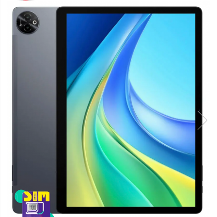
Telefoane mobile Oukitel
Telefoane mobile Ulefone
Telefoane mobile Unihertz
Telefoane mobile Cubot
Telefoane mobile Blackview
Telefoane mobile OSCAL
Telefoane mobile Fossibot
Telefoane mobile Lagenio
Telefoane mobile Samsung
Telefoane mobile iSEN
Telefoane mobile F150
Telefoane mobile HUAWEI
Telefoane mobile iHunt
Telefoane mobile Xiaomi
Telefoane mobile AGM
Telefoane mobile Realme
Telefoane mobile ZTE Nubia