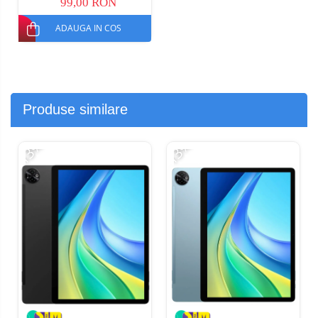
99,00 RON
ADAUGA IN COS
Produse similare
-13%
-13%