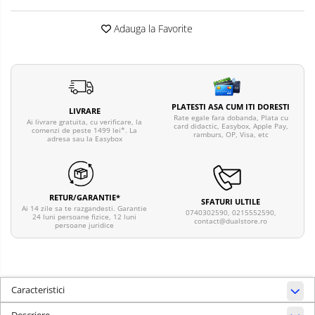
Adauga la Favorite
PLATESTI ASA CUM ITI DORESTI
LIVRARE
Rate egale fara dobanda, Plata cu
Ai livrare gratuita, cu verificare, la
card didactic, Easybox, Apple Pay,
comenzi de peste 1499 lei*. La
ramburs, OP, Visa, etc
adresa sau la Easybox
RETUR/GARANTIE*
SFATURI ULTILE
Ai 14 zile sa te razgandesti. Garantie
0740302590, 0215552590,
24 luni persoane fizice, 12 luni
contact@dualstore.ro
persoane juridice
Caracteristici