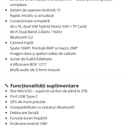
complexe
Sistem de operare Android 15
Rapid, intuitiv și actualizat
Conectivitate completă:
4G LTE, dual SIM hybrid (Nano SIM + TF Card)
Wi-Fi Dual-Band 2.4GHz / 5GHz
Bluetooth 5.2
Cameră triplă:
Spate 16MP, frontală 8MP și macro 2MP
Imagini clare și apeluri video de calitate
Sunet de înaltă fidelitate:
4 difuzoare BOX 1217
Mufă audio de 3.5mm inclusă
🔧
Funcționalități suplimentare
Slot MicroSD – suportă carduri de până la 2TB
Port USB Type-C
GPS de mare precizie
Compatibilitate cu tastaturi Bluetooth
Deblocare facială
Funcție ecran împărțit
Încărcare inversă 10W