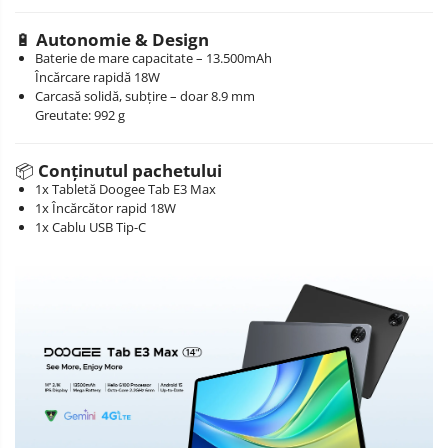
🔋
Autonomie & Design
Baterie de mare capacitate – 13.500mAh
Încărcare rapidă 18W
Carcasă solidă, subțire – doar 8.9 mm
Greutate: 992 g
📦
Conținutul pachetului
1x Tabletă Doogee Tab E3 Max
1x Încărcător rapid 18W
1x Cablu USB Tip-C