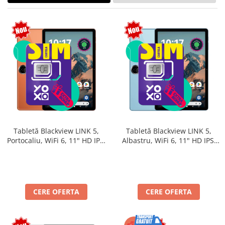
Tabletă Blackview LINK 5,
Tabletă Blackview LINK 5,
Portocaliu, WiFi 6, 11" HD IPS,
Albastru, WiFi 6, 11" HD IPS,
Android 17, 32GB RAM (8GB +
Android 17, 32GB RAM (8GB +
24GB extensibili), 128GB,
24GB extensibili), 128GB,
Octa-Core 2.0GHz, 8300mAh,
Octa-Core 2.0GHz, 8300mAh,
Încărcare Rapidă 18W,
Încărcare Rapidă 18W,
Bluetooth 5.4
Bluetooth 5.4
CERE OFERTA
CERE OFERTA