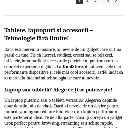
1
2
3
18
...
Tablete, laptopuri și accesorii – 
Tehnologie fără limite!
Dacă ești mereu în mișcare, ai nevoie de un gadget care să țină 
pasul cu tine. Fie că lucrezi, studiezi, creezi sau te relaxezi, 
tabletele, laptopurile și accesoriile potrivite îți pot transforma 
complet experiența digitală. La 
DualStore
, îți aducem cele mai 
performante dispozitive și cele mai cool accesorii, astfel încât să 
ai mereu la îndemână tehnologia de care ai nevoie.
Laptop sau tabletă? Alege ce ți se potrivește!
Un laptop puternic sau o tabletă versatilă? Alegerea depinde 
doar de stilul tău de viață. Dacă ai nevoie de un device pentru 
muncă, gaming sau editare foto-video, un laptop performant 
este partenerul ideal. Pe de altă parte, dacă îți dorești un gadget 
ușor, perfect pentru browsing, streaming sau schițe rapide, 