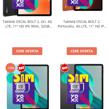
Tabletă OSCAL BOLT 2,
Tabletă OSCAL BOLT 2, Gri, 4G
Portocaliu, 4G LTE, 11" HD IPS
LTE, 11" HD IPS 90Hz, 32GB
90Hz, 32GB RAM (8GB + 24GB
RAM (8GB + 24GB extensibili),
extensibili), 128GB, Unisoc
128GB, Unisoc T7250,
T7250, 8300mAh, Android 16,
8300mAh, Android 16, Dual
Dual SIM
SIM
CERE OFERTA
CERE OFERTA
-13%