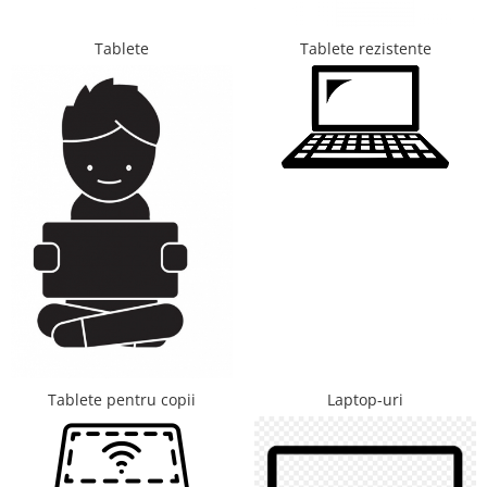
Telefoane mobile Unihertz
Telefoane mobile Cubot
Tablete
Tablete rezistente
Telefoane mobile Blackview
Telefoane mobile OSCAL
Telefoane mobile Fossibot
Telefoane mobile Lagenio
Telefoane mobile Samsung
Telefoane mobile iSEN
Telefoane mobile F150
Telefoane mobile HUAWEI
Telefoane mobile iHunt
Telefoane mobile Xiaomi
Telefoane mobile AGM
Telefoane mobile Realme
Telefoane mobile ZTE Nubia
Tablete pentru copii
Laptop-uri
Telefoane mobile ALTE BRANDURI