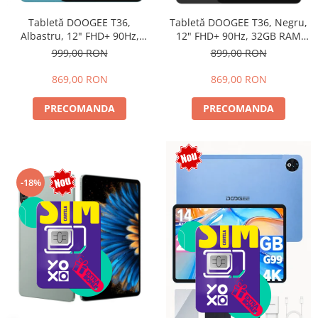
Tabletă DOOGEE T36,
Tabletă DOOGEE T36, Negru,
Albastru, 12" FHD+ 90Hz,
12" FHD+ 90Hz, 32GB RAM
32GB RAM (8GB + 24GB
(8GB + 24GB extensibili),
999,00 RON
899,00 RON
extensibili), 256GB, Android
256GB, Android 15, 8800mAh,
15, 8800mAh, Dual SIM
Dual SIM
869,00 RON
869,00 RON
PRECOMANDA
PRECOMANDA
-18%