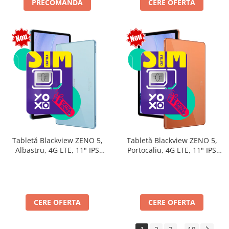
PRECOMANDA
CERE OFERTA
Tabletă Blackview ZENO 5,
Tabletă Blackview ZENO 5,
Albastru, 4G LTE, 11" IPS
Portocaliu, 4G LTE, 11" IPS
90Hz, 32GB RAM (8GB + 24GB
90Hz, 32GB RAM (8GB + 24GB
extensibili), 128GB, Android
extensibili), 128GB, Android
16, Unisoc T7250, 8300mAh,
16, Unisoc T7250, 8300mAh,
Doke AI 2.0, Gemini AI, Dual
Doke AI 2.0, Gemini AI, Dual
SIM
SIM
CERE OFERTA
CERE OFERTA