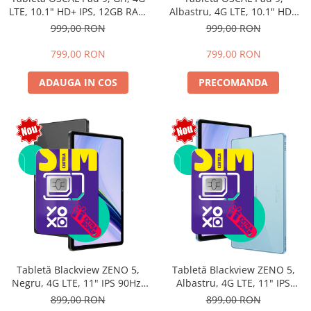
LTE, 10.1" HD+ IPS, 12GB RAM
Albastru, 4G LTE, 10.1" HD+
(4GB + 8GB extensibili),
IPS, 12GB RAM (4GB + 8GB
999,00 RON
999,00 RON
128GB, Android 15, 7700mAh,
extensibili), 128GB, Android
Dual SIM
15, 7700mAh, Dual SIM
799,00 RON
799,00 RON
ADAUGA IN COS
PRECOMANDA
Tabletă Blackview ZENO 5,
Tabletă Blackview ZENO 5,
Negru, 4G LTE, 11" IPS 90Hz,
Albastru, 4G LTE, 11" IPS
12GB RAM (3GB + 9GB
90Hz, 12GB RAM (3GB + 9GB
899,00 RON
899,00 RON
extensibili), 128GB, Android
extensibili), 128GB, Android