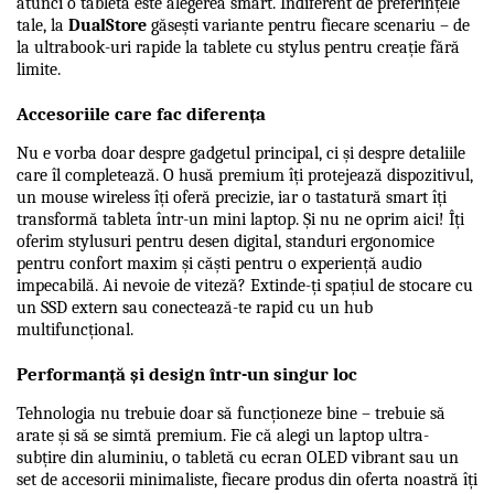
atunci o tabletă este alegerea smart. Indiferent de preferințele 
tale, la 
DualStore
 găsești variante pentru fiecare scenariu – de 
la ultrabook-uri rapide la tablete cu stylus pentru creație fără 
limite.
Accesoriile care fac diferența
Nu e vorba doar despre gadgetul principal, ci și despre detaliile 
care îl completează. O husă premium îți protejează dispozitivul, 
un mouse wireless îți oferă precizie, iar o tastatură smart îți 
transformă tableta într-un mini laptop. Și nu ne oprim aici! Îți 
oferim stylusuri pentru desen digital, standuri ergonomice 
pentru confort maxim și căști pentru o experiență audio 
impecabilă. Ai nevoie de viteză? Extinde-ți spațiul de stocare cu 
un SSD extern sau conectează-te rapid cu un hub 
multifuncțional.
Performanță și design într-un singur loc
Tehnologia nu trebuie doar să funcționeze bine – trebuie să 
arate și să se simtă premium. Fie că alegi un laptop ultra-
subțire din aluminiu, o tabletă cu ecran OLED vibrant sau un 
set de accesorii minimaliste, fiecare produs din oferta noastră îți 