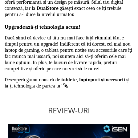
oferă performanță și un design pe măsură. Stilul tău digital 
contează, iar la 
DualStore
 găsești exact ceea ce îți trebuie 
pentru a-l duce la nivelul următor.
Upgradează-ți tehnologia acum!
Dacă simți că device-ul tău nu mai face față ritmului tău, e 
timpul pentru un upgrade! Indiferent că îți dorești cel mai nou 
laptop de gaming, o tabletă pentru notițe sau accesoriile care îți 
fac munca mai ușoară, noi suntem aici să-ți oferim cele mai 
bune opțiuni. În plus, te bucuri de livrare rapidă, prețuri 
competitive și oferte pe care nu vrei să le ratezi.
Descoperă gama noastră de 
tablete, laptopuri și accesorii
 și 
ia-ți tehnologia de partea ta! 🚀
REVIEW-URI