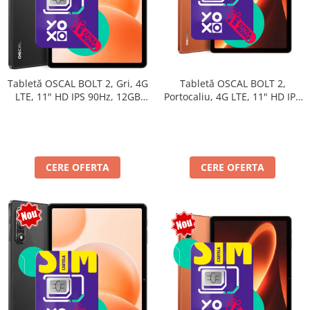
Tabletă OSCAL BOLT 2,
Tabletă OSCAL BOLT 2, Gri, 4G
Portocaliu, 4G LTE, 11" HD IPS
LTE, 11" HD IPS 90Hz, 12GB
90Hz, 12GB RAM (3GB + 9GB
RAM (3GB + 9GB extensibili),
extensibili), 128GB, Unisoc
128GB, Unisoc T7250,
T7250, 8300mAh, Android 16,
8300mAh, Android 16, Dual
Dual SIM
SIM
CERE OFERTA
CERE OFERTA