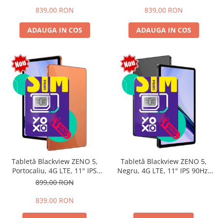
16, Unisoc T7250, 8300mAh,
16, Unisoc T7250, 8300mAh,
839,00 RON
839,00 RON
Doke AI 2.0, Gemini AI, Dual
Doke AI 2.0, Gemini AI, Dual
SIM
SIM
ADAUGA IN COS
ADAUGA IN COS
Tabletă Blackview ZENO 5,
Tabletă Blackview ZENO 5,
Portocaliu, 4G LTE, 11" IPS
Negru, 4G LTE, 11" IPS 90Hz,
90Hz, 12GB RAM (3GB + 9GB
32GB RAM (8GB + 24GB
899,00 RON
extensibili), 128GB, Android
extensibili), 128GB, Android
16, Unisoc T7250, 8300mAh,
16, Unisoc T7250, 8300mAh,
839,00 RON
Doke AI 2.0, Gemini AI, Dual
Doke AI 2.0, Gemini AI, Dual
SIM
SIM