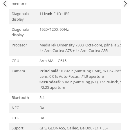
memorie
Diagonala
11 inch
FHD+ IPS
display
Diagonala
1920×1200, 90 Hz
display
Procesor
MediaTek Dimensity 7300, Octa‑core, până la 2.5 GHz
4x Arm Cortex-A78 + 4x Arm Cortex-A55
GPU
Arm MALI-G615
Camera
Principală
: 108 MP (Samsung HM6), 1/1.67-inch, 6P
Lens, 0.01s Auto-Focus, f/1.9 aperture
Secundară
: 50 MP (Samsung JN1), 1/2.76-inch, 5P Le
f/2.25 aperture
Bluetooth
5.4
NFC
Da
OTG
Da
Suport
GPS, GLONASS, Galileo, BeiDou (L1 + L5)