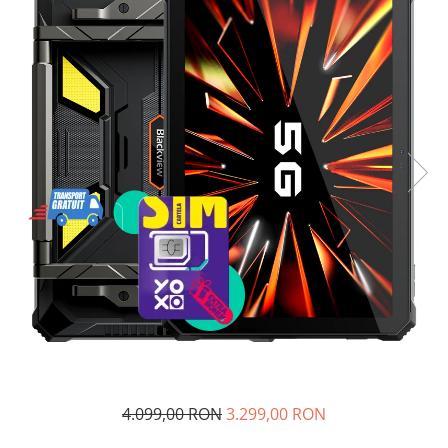
Telefoane mobile Unihertz
Telefoane mobile Cubot
Telefoane mobile Blackview
Telefoane mobile OSCAL
Telefoane mobile Fossibot
Telefoane mobile Lagenio
Telefoane mobile Samsung
Telefoane mobile iSEN
Telefoane mobile F150
Telefoane mobile HUAWEI
Telefoane mobile iHunt
Telefoane mobile Xiaomi
Telefoane mobile AGM
Telefoane mobile Realme
Telefoane mobile ZTE Nubia
Telefoane mobile ALTE BRANDURI
4.099,00 RON
3.299,00 RON