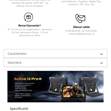
card didactic, Easybox, Apple Pay,
comenzi de peste 1499 lei*. La
ramburs, OP, Visa, etc
adresa sau la Easybox
Retur/Garantie*
Sfaturi ultile
Ai 14 zile sa te razgandesti. Garantie
0740302590, 0215552590,
24 luni persoane fizice, 12 luni
contact@dualstore.ro
persoane juridice
Caracteristici
Descriere
Specificatii: