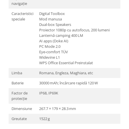
navigație
Caracteristici
Digital Toolbox
speciale
Mod manusa
Dual‑box Speakers
Proiector 1080p cu autofocus, 200 lumeni
Lanternă camping 400 LM
AI apps (Doke AI)
PC Mode 2.0
Eye‑comfort TÜV
Widevine L1
WPS Office Essential Preinstalat
Limba
Romana, Engleza, Maghiara, etc
Baterie
30000 mAh; încărcare rapidă 120 W
Factor de
IP68, IP69K
protecție
Dimensiune
267.7 × 179 × 28.3 mm
Greutate
1522 g