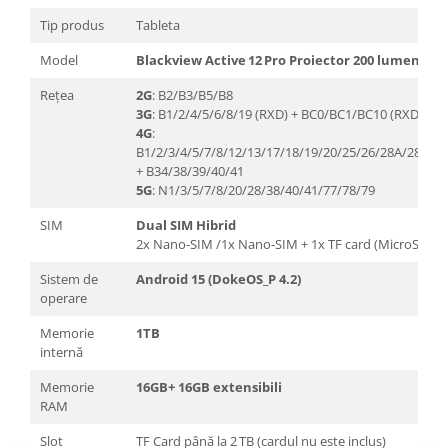
Tip produs
Tableta
Model
Blackview Active 12 Pro Proiector 200 lumeni
Rețea
2G
: B2/B3/B5/B8
3G
: B1/2/4/5/6/8/19 (RXD) + BC0/BC1/BC10 (RXD)
4G
:
B1/2/3/4/5/7/8/12/13/17/18/19/20/25/26/28A/28B/30
+ B34/38/39/40/41
5G
: N1/3/5/7/8/20/28/38/40/41/77/78/79
SIM
Dual SIM Hibrid
2x Nano‑SIM /1x Nano‑SIM + 1x TF card (MicroSD)
Sistem de
Android 15 (DokeOS_P 4.2)
operare
Memorie
1TB
internă
Memorie
16GB+ 16GB extensibili
RAM
Slot
TF Card până la 2 TB (cardul nu este inclus)