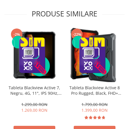
PRODUSE SIMILARE
-2%
-22%
Tableta Blackview Active 7,
Tableta Blackview Active 8
Negru, 4G, 11", IPS 90Hz,
Pro Rugged, Black, FHD+
24GB RAM (8GB + 16GB
10.36", 2.4K, 4G, 24GB RAM
extensibili), 128 GB ROM,
(8GB + 16GB extensibil),
1.299,00 RON
1.799,00 RON
16MP, Night Vision, Android
256GB ROM, Android 15,
1.269,00 RON
1.399,00 RON
15, Helio G81, NFC, PC Mod,
Helio G99, 22000mAh, OTG,
Lumina Camping, 10000
NFC, Dual SIM
mAh, 45W, Dual SIM