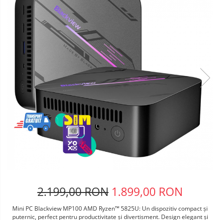
Telefoane mobile Oukitel
Telefoane mobile Ulefone
Telefoane mobile Unihertz
Telefoane mobile Cubot
Telefoane mobile Blackview
Telefoane mobile OSCAL
Telefoane mobile Fossibot
Telefoane mobile Lagenio
Telefoane mobile Samsung
Telefoane mobile iSEN
Telefoane mobile F150
Telefoane mobile HUAWEI
Telefoane mobile iHunt
Telefoane mobile Xiaomi
Telefoane mobile AGM
2.199,00 RON
1.899,00 RON
Telefoane mobile Realme
Mini PC Blackview MP100 AMD Ryzen™ 5825U: Un dispozitiv compact și
Telefoane mobile ZTE Nubia
puternic, perfect pentru productivitate și divertisment. Design elegant și