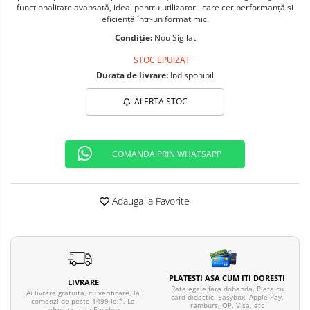
funcționalitate avansată, ideal pentru utilizatorii care cer performanță și
Telefoane mobile ALTE BRANDURI
eficiență într-un format mic.
Condiție:
Nou Sigilat
STOC EPUIZAT
Durata de livrare:
Indisponibil
ALERTA STOC
COMANDA PRIN WHATSAPP
Adauga la Favorite
PLATESTI ASA CUM ITI DORESTI
LIVRARE
Rate egale fara dobanda, Plata cu
Ai livrare gratuita, cu verificare, la
card didactic, Easybox, Apple Pay,
comenzi de peste 1499 lei*. La
ramburs, OP, Visa, etc
adresa sau la Easybox