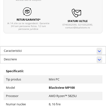
RETUR/GARANTIE*
SFATURI ULTILE
Ai 14 zile sa te razgandesti. Garantie
0740302590, 0215552590,
24 luni persoane fizice, 12 luni
contact@dualstore.ro
persoane juridice
Caracteristici
Descriere
Specificatii:
Tip produs
Mini PC
Model
Blackview MP100
Procesor
AMD Ryzen™ 5825U
Numar nuclee
8, 16 fire