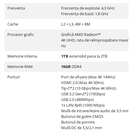
Frecventa
Frecvența de explozie: 4,3 GHz
Frecvența de bază: 1,8 GHz
Cache
L2 + L3, 4M + 8M
Procesor grafic
Grafică AMD Radeon™
4K UHD, rata de reîmprospătare maximă
Hz
Memorie interna
1TB
extensibil pana la 2TB
Memorie RAM
16GB
DDR4
Porturi
Port de afișare (Max 4K 144Hz)
HDMI 2.0 (Max 4K 60Hz)
Tip-C*2 (10 Gbps/Max 4K 60Hz)
USB 3.2 Gen2*2 (10Gbps)
USB 2.0 (480Mbps)
1x LAN RJ45 (1000 Mbps)
Mufă de intrare/ieșire audio de 3,5 mm
Butonul de golire CMOS
Butonul de pornire
Mufă DC de 5,5/2,1 mm