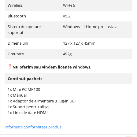
Wireless
Wi-Fi 6
Bluetooth
v5.2
Sistem de operare
Windows 11 Home pre-instalat
suportat
Dimensiuni
127 x 127 x 45mm
Greutate
492g
!
Nu oferim sau vindem licente windows.
Continut pachet:
1x Mini PC MP100
1x Manual
1x Adaptor de alimentare (Plug-in UE)
1x Suport pentru afișaj
1x Linie de date HDMI
Informatii conformitate produs