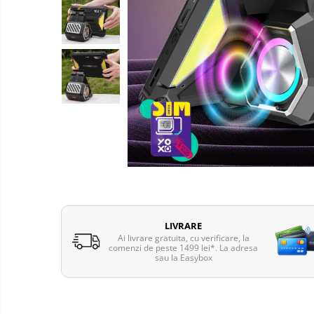
Telefoane mobile Oukitel
Telefoane mobile Ulefone
Telefoane mobile Unihertz
Telefoane mobile Cubot
Telefoane mobile Blackview
Telefoane mobile OSCAL
Telefoane mobile Fossibot
Telefoane mobile Lagenio
Telefoane mobile Samsung
Telefoane mobile iSEN
Telefoane mobile F150
Telefoane mobile HUAWEI
LIVRARE
Ai livrare gratuita, cu verificare, la
Telefoane mobile iHunt
comenzi de peste 1499 lei*. La adresa
Telefoane mobile Xiaomi
sau la Easybox
Telefoane mobile AGM
Telefoane mobile Realme