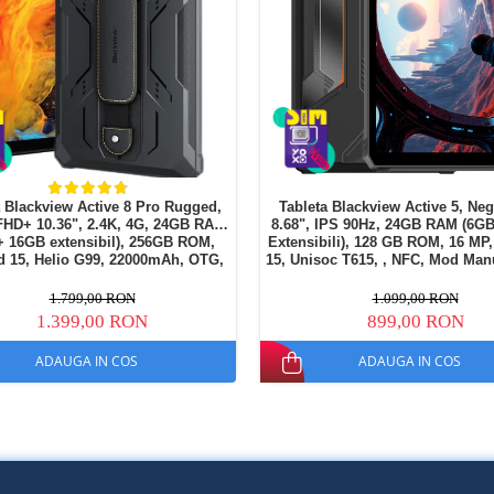
a Blackview Active 8 Pro Rugged,
Tableta Blackview Active 5, Neg
FHD+ 10.36", 2.4K, 4G, 24GB RAM
8.68", IPS 90Hz, 24GB RAM (6G
+ 16GB extensibil), 256GB ROM,
Extensibili), 128 GB ROM, 16 MP
d 15, Helio G99, 22000mAh, OTG,
15, Unisoc T615, , NFC, Mod Man
NFC, Dual SIM
6600 mAh, 18 W, Dual SI
1.799,00 RON
1.099,00 RON
1.399,00 RON
899,00 RON
ADAUGA IN COS
ADAUGA IN COS