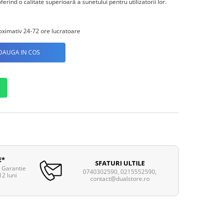
ferind o calitate superioară a sunetului pentru utilizatorii lor.
ximativ 24-72 ore lucratoare
DAUGA IN COS
E*
SFATURI ULTILE
. Garantie
0740302590, 0215552590,
12 luni
contact@dualstore.ro