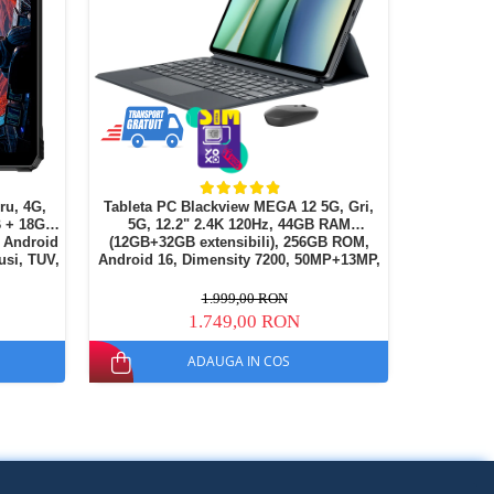
ru, 4G,
Tableta PC Blackview MEGA 12 5G, Gri,
iSEN Pen
B + 18GB
5G, 12.2" 2.4K 120Hz, 44GB RAM
digital, 
, Android
(12GB+32GB extensibili), 256GB ROM,
Android, 
usi, TUV,
Android 16, Dimensity 7200, 50MP+13MP,
M
10000mAh, 55W, Doke AI, Face ID, Dual
SIM
1.999,00 RON
1.749,00 RON
ADAUGA IN COS