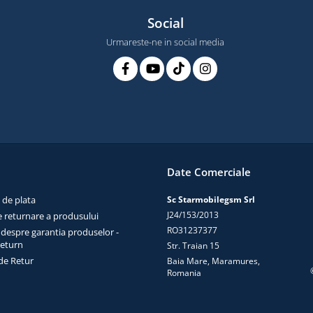
Social
Urmareste-ne in social media
Date Comerciale
 de plata
Sc Starmobilegsm Srl
J24/153/2013
e returnare a produsului
RO31237377
 despre garantia produselor -
return
Str. Traian 15
de Retur
Baia Mare, Maramures,
Romania