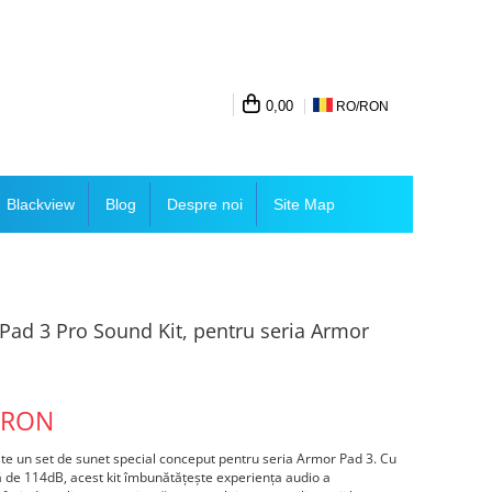
0,00
RO/
RON
Blackview
Blog
Despre noi
Site Map
Pad 3 Pro Sound Kit, pentru seria Armor
 RON
te un set de sunet special conceput pentru seria Armor Pad 3. Cu
ă de 114dB, acest kit îmbunătățește experiența audio a