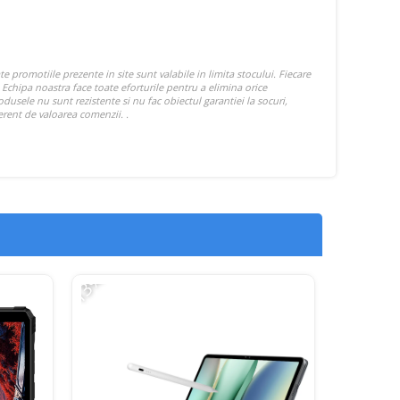
-13%
-17%