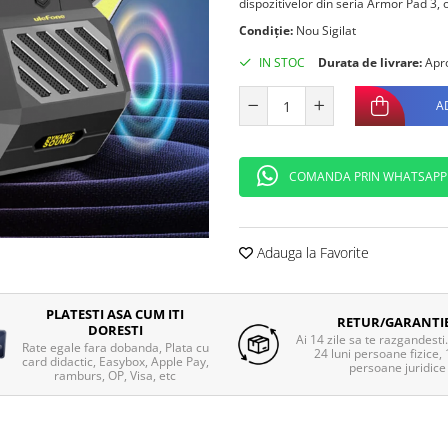
dispozitivelor din seria Armor Pad 3, o
Condiție:
Nou Sigilat
IN STOC
Durata de livrare:
Apro
A
COMANDA PRIN WHATSAPP
Adauga la Favorite
PLATESTI ASA CUM ITI
RETUR/GARANTI
DORESTI
Ai 14 zile sa te razgandesti
Rate egale fara dobanda, Plata cu
24 luni persoane fizice, 
card didactic, Easybox, Apple Pay,
persoane juridice
ramburs, OP, Visa, etc