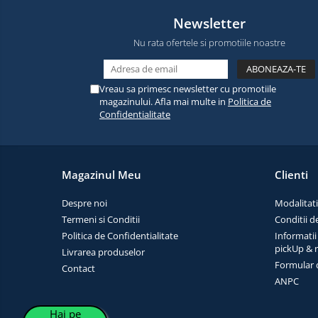
electrice
Media player cu Android
Newsletter
TV Box
Produse
Nu rata ofertele si promotiile noastre
resigilate
Accesorii
Termometre
Miracast
non
Vreau sa primesc newsletter cu promotiile
contact
magazinului. Afla mai multe in
Politica de
Aspiratoare
Confidentialitate
robot,
piese si
Piese de schimb telefoane
accesorii
mobile
Magazinul Meu
Clienti
Despre noi
Modalitati
Termeni si Conditii
Conditii d
Politica de Confidentialitate
Informatii
pickUp & 
Livrarea produselor
Formular 
Contact
ANPC
Hai pe