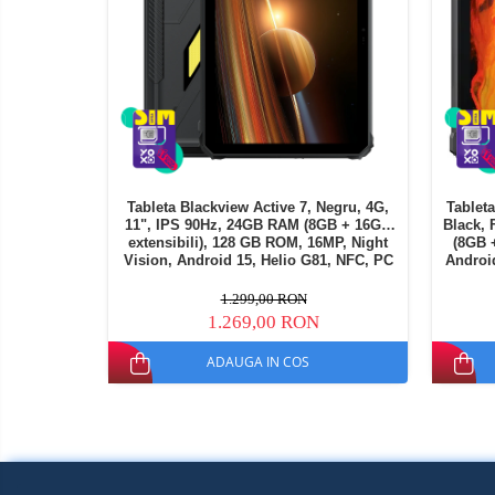
electrice
Piese si accesorii
Gadgets
Smart Home
Produse Ingrijire Personala
Accesorii Gadgets
Drone cu Camera
Baterii externe
Tableta Blackview Active 7, Negru, 4G,
Tablet
11", IPS 90Hz, 24GB RAM (8GB + 16GB
Black, 
Accesorii Auto
extensibili), 128 GB ROM, 16MP, Night
(8GB 
Vision, Android 15, Helio G81, NFC, PC
Androi
Lifestyle
Mod, Lumina Camping, 10000 mAh, 45W,
Dual SIM
Boxe Portabile
1.299,00 RON
1.269,00 RON
Cititoare Cod Bare
ADAUGA IN COS
Navigații auto dedicate
Power station - Stații de
energie electrică portabile
Panouri solare portabile
Statii incarcare masini