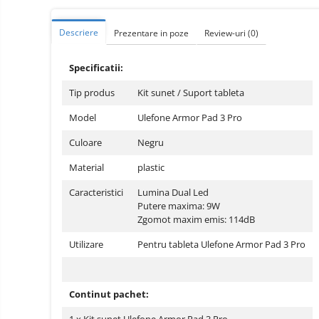
Telefoane mobile ZTE Nubia
Telefoane mobile ALTE
Descriere
Prezentare in poze
Review-uri
(0)
BRANDURI
Tablete PC, mini PC si
Specificatii:
laptopuri
Tablete PC
Tip produs
Kit sunet / Suport tableta
Tablete pc cu proiector video
Model
Ulefone Armor Pad 3 Pro
Tablete rezistente
Culoare
Negru
Tablete pentru copii
Material
plastic
Laptop-uri
Caracteristici
Lumina Dual Led
Monitoare pc
Putere maxima: 9W
Zgomot maxim emis: 114dB
Mini Pc
Utilizare
Pentru tableta Ulefone Armor Pad 3 Pro
Accesorii
TV si Proiectoare Smart
Camere auto, home si sport
Continut pachet:
Camere auto DVR