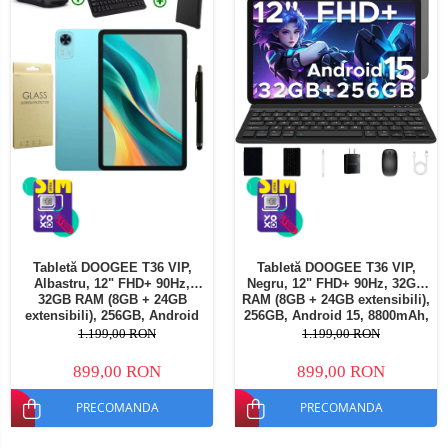
Tabletă DOOGEE T36 VIP,
Tabletă DOOGEE T36 VIP,
Albastru, 12" FHD+ 90Hz,
Negru, 12" FHD+ 90Hz, 32GB
32GB RAM (8GB + 24GB
RAM (8GB + 24GB extensibili),
extensibili), 256GB, Android
256GB, Android 15, 8800mAh,
15, 8800mAh, Dual SIM
Dual SIM
1.199,00 RON
1.199,00 RON
899,00 RON
899,00 RON
PRECOMANDA
PRECOMANDA