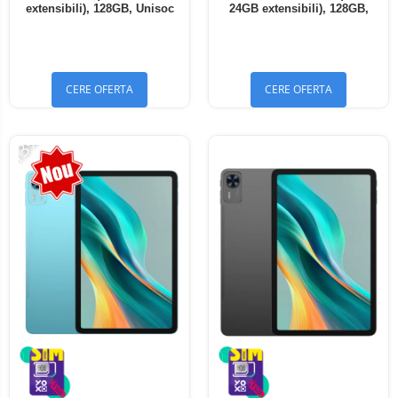
extensibili), 128GB, Unisoc
24GB extensibili), 128GB,
T7250, 8300mAh, Android 16,
Unisoc T7250, 8300mAh,
Dual SIM
Android 16, Dual SIM
CERE OFERTA
CERE OFERTA
-13%