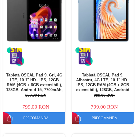
Tabletă OSCAL Pad 9, Gri, 4G
Tabletă OSCAL Pad 9,
LTE, 10.1" HD+ IPS, 12GB
Albastru, 4G LTE, 10.1" HD+
RAM (4GB + 8GB extensibili),
IPS, 12GB RAM (4GB + 8GB
128GB, Android 15, 7700mAh,
extensibili), 128GB, Android
Dual SIM
15, 7700mAh, Dual SIM
999,00 RON
999,00 RON
799,00 RON
799,00 RON
PRECOMANDA
PRECOMANDA