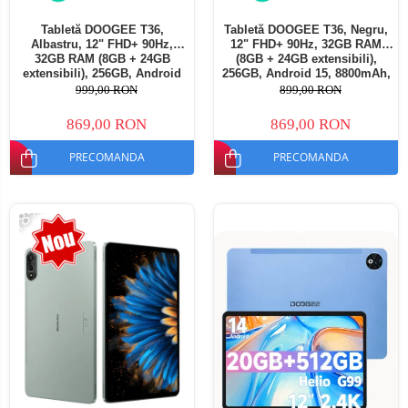
Tabletă DOOGEE T36,
Tabletă DOOGEE T36, Negru,
Albastru, 12" FHD+ 90Hz,
12" FHD+ 90Hz, 32GB RAM
32GB RAM (8GB + 24GB
(8GB + 24GB extensibili),
extensibili), 256GB, Android
256GB, Android 15, 8800mAh,
15, 8800mAh, Dual SIM
Dual SIM
999,00 RON
899,00 RON
869,00 RON
869,00 RON
PRECOMANDA
PRECOMANDA
-18%