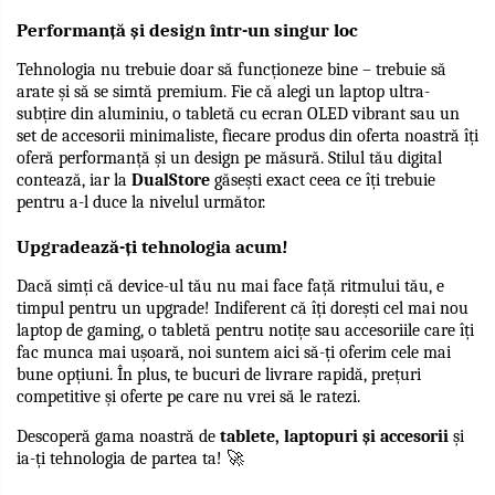
Performanță și design într-un singur loc
Tehnologia nu trebuie doar să funcționeze bine – trebuie să 
arate și să se simtă premium. Fie că alegi un laptop ultra-
subțire din aluminiu, o tabletă cu ecran OLED vibrant sau un 
set de accesorii minimaliste, fiecare produs din oferta noastră îți 
oferă performanță și un design pe măsură. Stilul tău digital 
contează, iar la 
DualStore
 găsești exact ceea ce îți trebuie 
pentru a-l duce la nivelul următor.
Upgradează-ți tehnologia acum!
Dacă simți că device-ul tău nu mai face față ritmului tău, e 
timpul pentru un upgrade! Indiferent că îți dorești cel mai nou 
laptop de gaming, o tabletă pentru notițe sau accesoriile care îți 
fac munca mai ușoară, noi suntem aici să-ți oferim cele mai 
bune opțiuni. În plus, te bucuri de livrare rapidă, prețuri 
competitive și oferte pe care nu vrei să le ratezi.
Descoperă gama noastră de 
tablete, laptopuri și accesorii
 și 
ia-ți tehnologia de partea ta! 🚀