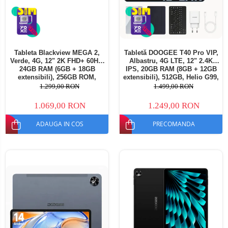
Tableta Blackview MEGA 2,
Tabletă DOOGEE T40 Pro VIP,
Verde, 4G, 12" 2K FHD+ 60Hz,
Albastru, 4G LTE, 12" 2.4K
24GB RAM (6GB + 18GB
IPS, 20GB RAM (8GB + 12GB
extensibili), 256GB ROM,
extensibili), 512GB, Helio G99,
Android 15, Unisoc T615,
10800mAh, 33W, Android 14,
1.299,00 RON
1.499,00 RON
16MP+8MP, 9000mAh, 18W,
Dual SIM
Stylus, Face Unlock, Dual SIM
1.069,00 RON
1.249,00 RON
ADAUGA IN COS
PRECOMANDA