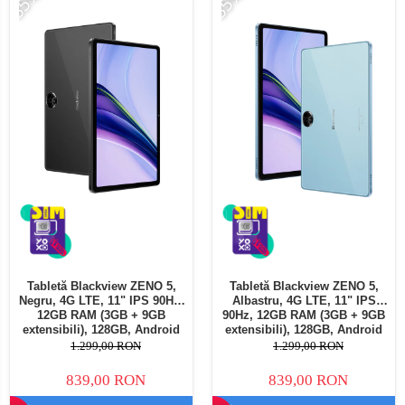
-35%
-35%
Tabletă Blackview ZENO 5,
Tabletă Blackview ZENO 5,
Negru, 4G LTE, 11" IPS 90Hz,
Albastru, 4G LTE, 11" IPS
12GB RAM (3GB + 9GB
90Hz, 12GB RAM (3GB + 9GB
extensibili), 128GB, Android
extensibili), 128GB, Android
16, Unisoc T7250, 8300mAh,
16, Unisoc T7250, 8300mAh,
1.299,00 RON
1.299,00 RON
Doke AI 2.0, Gemini AI, Dual
Doke AI 2.0, Gemini AI, Dual
SIM
SIM
839,00 RON
839,00 RON