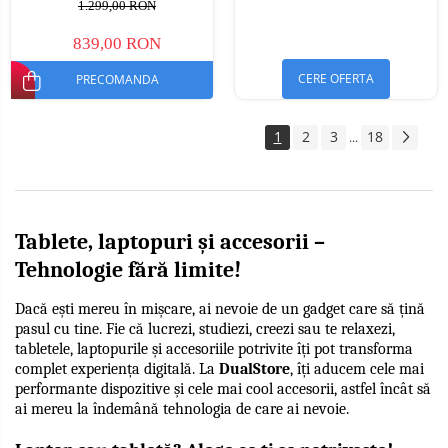
16, Unisoc T7250, 8300mAh,
16, Unisoc T7250, 8300mAh,
1.299,00 RON
Doke AI 2.0, Gemini AI, Dual
Doke AI 2.0, Gemini AI, Dual
SIM
SIM
839,00 RON
CERE OFERTA
PRECOMANDA
1
2
3
18
...
Tablete, laptopuri și accesorii – 
Tehnologie fără limite!
Dacă ești mereu în mișcare, ai nevoie de un gadget care să țină 
pasul cu tine. Fie că lucrezi, studiezi, creezi sau te relaxezi, 
tabletele, laptopurile și accesoriile potrivite îți pot transforma 
complet experiența digitală. La 
DualStore
, îți aducem cele mai 
performante dispozitive și cele mai cool accesorii, astfel încât să 
ai mereu la îndemână tehnologia de care ai nevoie.