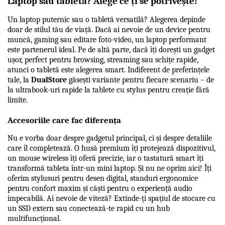
Laptop sau tabletă? Alege ce ți se potrivește!
Un laptop puternic sau o tabletă versatilă? Alegerea depinde 
doar de stilul tău de viață. Dacă ai nevoie de un device pentru 
muncă, gaming sau editare foto-video, un laptop performant 
este partenerul ideal. Pe de altă parte, dacă îți dorești un gadget 
ușor, perfect pentru browsing, streaming sau schițe rapide, 
atunci o tabletă este alegerea smart. Indiferent de preferințele 
tale, la 
DualStore
 găsești variante pentru fiecare scenariu – de 
la ultrabook-uri rapide la tablete cu stylus pentru creație fără 
limite.
Accesoriile care fac diferența
Nu e vorba doar despre gadgetul principal, ci și despre detaliile 
care îl completează. O husă premium îți protejează dispozitivul, 
un mouse wireless îți oferă precizie, iar o tastatură smart îți 
transformă tableta într-un mini laptop. Și nu ne oprim aici! Îți 
oferim stylusuri pentru desen digital, standuri ergonomice 
pentru confort maxim și căști pentru o experiență audio 
impecabilă. Ai nevoie de viteză? Extinde-ți spațiul de stocare cu 
un SSD extern sau conectează-te rapid cu un hub 
multifuncțional.