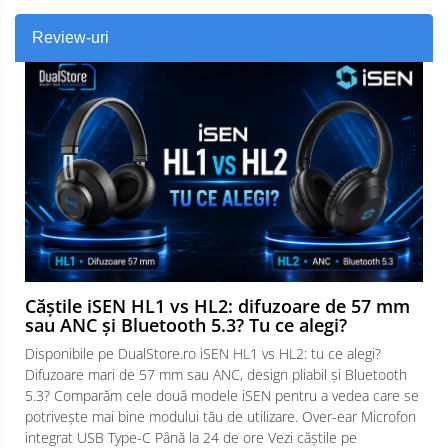
Review-uri
Căștile iSEN HL1 vs HL2: difuzoare de 57 mm
sau ANC și Bluetooth 5.3? Tu ce alegi?
Disponibile pe DualStore.ro iSEN HL1 vs HL2: tu ce alegi?
Difuzoare mari de 57 mm sau ANC, design pliabil și Bluetooth
5.3? Comparăm cele două modele iSEN pentru a vedea care se
potrivește mai bine modului tău de utilizare. Over-ear Microfon
integrat USB Type-C Până la 24 de ore Vezi căștile pe