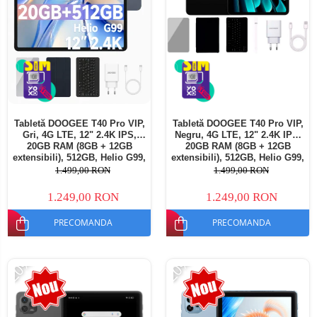
Tabletă DOOGEE T40 Pro VIP,
Tabletă DOOGEE T40 Pro VIP,
Gri, 4G LTE, 12" 2.4K IPS,
Negru, 4G LTE, 12" 2.4K IPS,
20GB RAM (8GB + 12GB
20GB RAM (8GB + 12GB
extensibili), 512GB, Helio G99,
extensibili), 512GB, Helio G99,
10800mAh, 33W, Android 14,
10800mAh, 33W, Android 14,
1.499,00 RON
1.499,00 RON
Dual SIM
Dual SIM
1.249,00 RON
1.249,00 RON
PRECOMANDA
PRECOMANDA
-20%
-20%