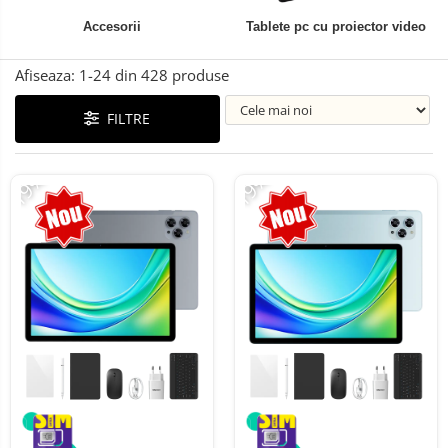
Telefoane mobile ALTE BRANDURI
Accesorii
Tablete pc cu proiector video
Afiseaza:
1-
24
din
428
produse
FILTRE
-19%
-19%