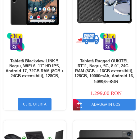
Tabletă Blackview LINK 5,
Tabletă Rugged OUKITEL
Negru, WiFi 6, 11" HD IPS,
RT11, Negru, 5G, 8.0", 24GB
Android 17, 32GB RAM (8GB +
RAM (8GB + 16GB extensibili),
24GB extensibili), 128GB,
128GB, 10000mAh, Android 16,
Octa-Core 2.0GHz, 8300mAh,
Cameră 16MP AI, Dock
1.699,00 RON
Încărcare Rapidă 18W,
Charging
Bluetooth 5.4
1.299,00 RON
CERE OFERTA
ADAUGA IN COS