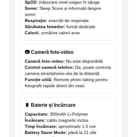
SpO2:
măsurare nivel oxigen în sânge
Somn:
Sleep Score și informații despre
somn
Respirație:
exerciții de respirație
Sănătatea femeilor:
funcții dedicate
Calorii:
urmărire calorii arse
📷 Cameră foto-video
Cameră foto-video:
Nu este disponibilă
Control cameră telefon:
Da, poate controla
camera smartphone-ului de la distanță
Funcție utilă:
Remote photo taking pentru
fotografii rapide direct din ceas
🔋 Baterie și încărcare
Capacitate:
300mAh Li-Polymer
Încărcare:
cablu magnetic inclus
Timp încărcare:
aproximativ 1.5 ore
Battery Saver Mode:
până la 21 zile