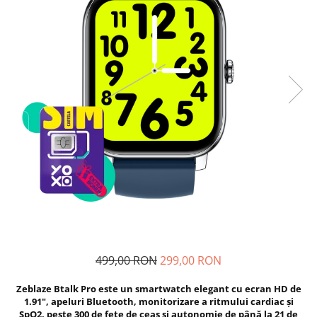
Telefoane mobile Unihertz
Telefoane mobile Cubot
Telefoane mobile Blackview
Telefoane mobile OSCAL
Telefoane mobile Fossibot
Telefoane mobile Lagenio
Telefoane mobile Samsung
Telefoane mobile iSEN
Telefoane mobile F150
Telefoane mobile HUAWEI
Telefoane mobile iHunt
Telefoane mobile Xiaomi
Telefoane mobile AGM
Telefoane mobile Realme
Telefoane mobile ZTE Nubia
499,00 RON
299,00 RON
Telefoane mobile ALTE BRANDURI
Zeblaze Btalk Pro este un smartwatch elegant cu ecran HD de
1.91", apeluri Bluetooth, monitorizare a ritmului cardiac și
SpO2, peste 300 de fețe de ceas și autonomie de până la 21 de