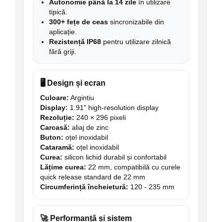
Autonomie până la 14 zile
în utilizare
tipică.
300+ fețe de ceas
sincronizabile din
aplicație.
Rezistență IP68
pentru utilizare zilnică
fără griji.
🖥️ Design și ecran
Culoare:
Argintiu
Display:
1.91" high-resolution display
Rezoluție:
240 × 296 pixeli
Carcasă:
aliaj de zinc
Buton:
oțel inoxidabil
Cataramă:
oțel inoxidabil
Curea:
silicon lichid durabil și confortabil
Lățime curea:
22 mm, compatibilă cu curele
quick release standard de 22 mm
Circumferință încheietură:
120 - 235 mm
🚀 Performanță și sistem