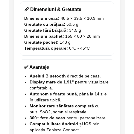
📏 Dimensiuni & Greutate
Dimensiuni ceas:
48.5 × 39.5 × 10.9 mm
Greutate cu brățară:
50.5 g
Greutate fără brățară:
34.5 g
Dimensiuni pachet:
165 × 80 × 28 mm
Greutate pachet:
143 g
Temperatură operare:
0°C - 45°C
✅ Avantaje
Apeluri Bluetooth
direct de pe ceas.
Display mare de 1.91"
pentru vizualizare
confortabilă.
Autonomie foarte bună
, până la 14 zile
în utilizare tipică.
Monitorizare sănătate completă
cu
puls, SpO2, somn și respirație.
300+ fețe de ceas
pentru personalizare.
Compatibilitate Android și iOS
prin
aplicația Zeblaze Connect.