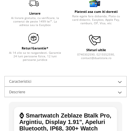
Platesti asa cum iti doresti
Livrare
Rate egale fara dobanda, Plata cu
Ai livrare gratuita, cu verificare, la
card didactic, Easybox, Apple Pay,
comenzi de peste 1499 lei*. La
ramburs, OP, Visa, etc
adresa sau la Easybox
Retur/Garantie*
Sfaturi ultile
Ai 14 zile sa te razgandesti. Garantie
0740302590, 0215552590,
24 luni persoane fizice, 12 luni
contact@dualstore.ro
persoane juridice
Caracteristici
Descriere
⌚ Smartwatch Zeblaze Btalk Pro,
Argintiu, Display 1.91", Apeluri
Bluetooth, IP68, 300+ Watch