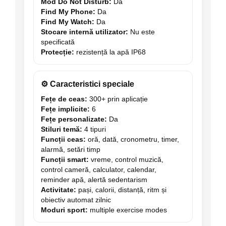
Mod Do Not Disturb:
Da
Find My Phone:
Da
Find My Watch:
Da
Stocare internă utilizator:
Nu este
specificată
Protecție:
rezistență la apă IP68
⚙️ Caracteristici speciale
Fețe de ceas:
300+ prin aplicație
Fețe implicite:
6
Fețe personalizate:
Da
Stiluri temă:
4 tipuri
Funcții ceas:
oră, dată, cronometru, timer,
alarmă, setări timp
Funcții smart:
vreme, control muzică,
control cameră, calculator, calendar,
reminder apă, alertă sedentarism
Activitate:
pași, calorii, distanță, ritm și
obiectiv automat zilnic
Moduri sport:
multiple exercise modes