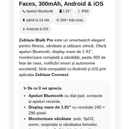
Faces, 300mAh, Android & iOS
📞 Apeluri Bluetooth
🖥️ 1.91"
💧 IP68
🔋 până la 14 zile
🎨 300+ fețe ceas
📱 Android & iOS
Zeblaze Btalk Pro
este un smartwatch elegant
pentru fitness, sănătate și utilizare zilnică. Oferă
apeluri Bluetooth, display mare de 1.91",
monitorizare completă a sănătății, peste 300 de
fețe de ceas, notificări smart și autonomie
excelentă, fiind compatibil cu Android și iOS prin
aplicația
Zeblaze Connect
.
✨ De ce îl vei aprecia
Apeluri Bluetooth
cu dial pad, contacte
și apeluri recente.
Display mare de 1.91"
cu rezoluție 240 ×
296 pixeli.
Monitorizare sănătate
: puls, SpO2,
somn, respirație și sănătatea femeilor.