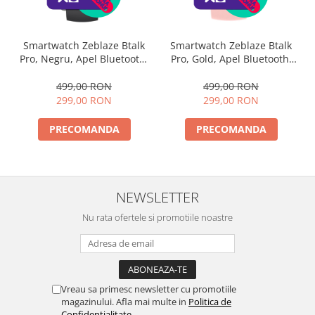
Smartwatch Zeblaze Btalk
Smartwatch Zeblaze Btalk
Pro, Negru, Apel Bluetooth,
Pro, Gold, Apel Bluetooth,
Ecran 1.91", Monitorizare
Ecran 1.91", Monitorizare
SpO2 și Ritm Cardiac, Până
SpO2 și Ritm Cardiac, Până
499,00 RON
499,00 RON
la 21 Zile Autonomie, IP68
la 21 Zile Autonomie, IP68
299,00 RON
299,00 RON
PRECOMANDA
PRECOMANDA
NEWSLETTER
Nu rata ofertele si promotiile noastre
Vreau sa primesc newsletter cu promotiile
magazinului. Afla mai multe in
Politica de
Confidentialitate