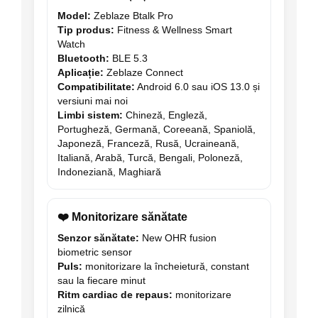
Model:
Zeblaze Btalk Pro
Tip produs:
Fitness & Wellness Smart
Watch
Bluetooth:
BLE 5.3
Aplicație:
Zeblaze Connect
Compatibilitate:
Android 6.0 sau iOS 13.0 și
versiuni mai noi
Limbi sistem:
Chineză, Engleză,
Portugheză, Germană, Coreeană, Spaniolă,
Japoneză, Franceză, Rusă, Ucraineană,
Italiană, Arabă, Turcă, Bengali, Poloneză,
Indoneziană, Maghiară
❤️ Monitorizare sănătate
Senzor sănătate:
New OHR fusion
biometric sensor
Puls:
monitorizare la încheietură, constant
sau la fiecare minut
Ritm cardiac de repaus:
monitorizare
zilnică