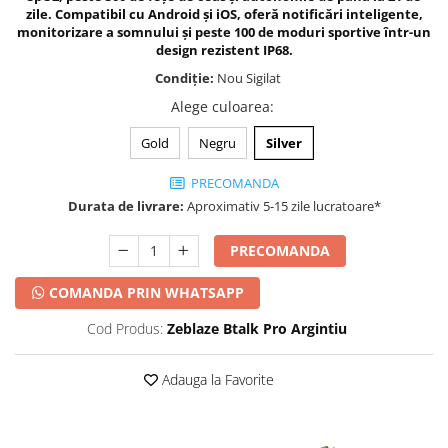
zile. Compatibil cu Android și iOS, oferă notificări inteligente,
monitorizare a somnului și peste 100 de moduri sportive într-un
design rezistent IP68.
Condiție:
Nou Sigilat
Alege culoarea
:
Gold
Negru
Silver
PRECOMANDA
Durata de livrare:
Aproximativ 5-15 zile lucratoare*
PRECOMANDA
COMANDA PRIN WHATSAPP
Cod Produs:
Zeblaze Btalk Pro Argintiu
Adauga la Favorite