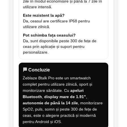
zile în modul economisire și până la 7 zile în
utilizare intensă.
Este rezistent la apă?
Da, ceasul are certificare IP68 pentru
utilizare zilnică.
Pot schimba fața ceasului?
Da, sunt disponibile peste 300 de fețe de
ceas prin aplicație și suport pentru
personalizare.
🏁 Concluzie
Zeblaze Btalk Pro este un smartwatch
complet pentru utilizare zilnică, sport și
monitorizare sănătate. Cu
apeluri
Bluetooth
,
display mare de 1.91"
,
autonomie de până la 14 zile
, monitorizare
SpO2, puls, somn și peste 300 de fețe de
ceas, este o alegere practică și modernă
pentru Android și iOS.