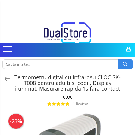
Telefoane mobile
Tablete PC, mini PC si laptopuri
Camere auto, home si sport
Casti
Ceasuri si Inele smart, bratari fitness
Trotinete electrice si accesorii
Gadgets
Media player cu Android
Toate ( smart si clasice )
Tablete PC
Camere auto DVR
Casti Wireless
Smartwatch
Trotinete
Smart Home
TV Box
Telefoane Rezistente
Tablete pc cu proiector video
Oglinzi auto smart cu camera
Casti cu Fir
Ceasuri Smart pentru copii
Piese si accesorii
Produse Ingrijire Personala
Accesorii
Telefoane cu proiector video
Tablete rezistente
Camere Supraveghere
Casti Profesionale
Bratari Fitness
Accesorii Gadgets
Miracast
Telefoane (Smartphone) 5G
Tablete pentru copii
Mini Video Camera
Inel Smart
Drone cu Camera
Telefoane cu camera termica
Laptop-uri
Accesorii Camere Supraveghere
Accesorii Smartwatch
Baterii externe
Termometru digital cu infrarosu CLOC SK-
T008 pentru adulti si copii, Display
Telefoane clasice
Monitoare pc
Accesorii Auto
iluminat, Masurare rapida 1s fara contact
CLOC
Piese si accesorii telefoane mobile
Mini Pc
Lifestyle
1 Review
Producatori telefoane
Accesorii
Boxe Portabile
Telefoane mobile RugOne
-23%
Cititoare Cod Bare
Telefoane mobile Doogee