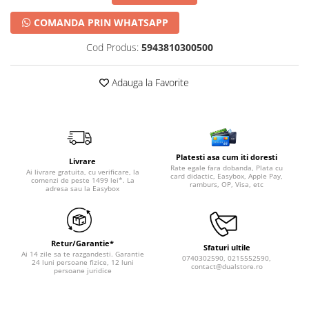
COMANDA PRIN WHATSAPP
Cod Produs:
5943810300500
Adauga la Favorite
Platesti asa cum iti doresti
Livrare
Rate egale fara dobanda, Plata cu
Ai livrare gratuita, cu verificare, la
card didactic, Easybox, Apple Pay,
comenzi de peste 1499 lei*. La
ramburs, OP, Visa, etc
adresa sau la Easybox
Retur/Garantie*
Sfaturi ultile
Ai 14 zile sa te razgandesti. Garantie
0740302590, 0215552590,
24 luni persoane fizice, 12 luni
contact@dualstore.ro
persoane juridice