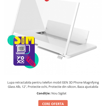
Telefoane mobile Unihertz
Telefoane mobile Cubot
Telefoane mobile Blackview
Telefoane mobile OSCAL
Telefoane mobile Fossibot
Telefoane mobile Lagenio
Telefoane mobile Samsung
Telefoane mobile iSEN
Telefoane mobile F150
Telefoane mobile HUAWEI
Telefoane mobile iHunt
Telefoane mobile Xiaomi
Telefoane mobile AGM
Telefoane mobile Realme
Lupa retractabila pentru telefon mobil iSEN 3D Phone Magnifying
Telefoane mobile ZTE Nubia
Glass Alb, 12", Protectie ochi, Protectie din silicon, Baza ajustabila
Condiție:
Nou Sigilat
Telefoane mobile ALTE BRANDURI
CERE OFERTA