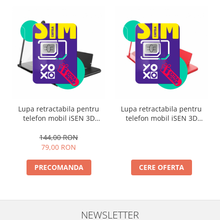
Lupa retractabila pentru
Lupa retractabila pentru
telefon mobil iSEN 3D
telefon mobil iSEN 3D
Phone Magnifying Glass
Phone Magnifying Glass
Negru, 12", Protectie ochi,
Rosu, 12", Protectie ochi,
144,00 RON
Protectie din silicon, Baza
Protectie din silicon, Baza
79,00 RON
ajustabila
ajustabila
PRECOMANDA
CERE OFERTA
NEWSLETTER