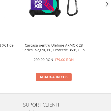
N XC1 de
Carcasa pentru Ulefone ARMOR 28
Cablu de 
Series, Negru, PC, Protectie 360°, Clip
USB
Rotativ + carabina
N
299,00 RON
179,00 RON
ADAUGA IN COS
SUPORT CLIENTI