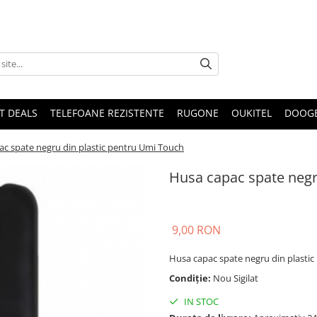
T DEALS
TELEFOANE REZISTENTE
RUGONE
OUKITEL
DOOG
c spate negru din plastic pentru Umi Touch
Husa capac spate negr
9,00 RON
Husa capac spate negru din plasti
Condiție:
Nou Sigilat
IN STOC