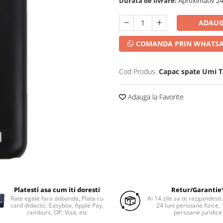
Durata de livrare:
Aproximativ 24-
ADAUG
COMANDA PRIN WHATS
Cod Produs:
Capac spate Umi 
Adauga la Favorite
Platesti asa cum iti doresti
Retur/Garantie
Rate egale fara dobanda, Plata cu
Ai 14 zile sa te razgandesti
card didactic, Easybox, Apple Pay,
24 luni persoane fizice, 
ramburs, OP, Visa, etc
persoane juridice