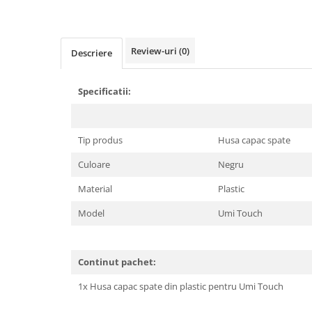
Telefoane mobile Realme
Telefoane mobile ZTE Nubia
Telefoane mobile ALTE BRANDURI
Review-uri
(0)
Descriere
Tablete PC, mini PC si laptopuri
Tablete PC
Specificatii:
Tablete pc cu proiector video
Tablete rezistente
Tip produs
Husa capac spate
Tablete pentru copii
Culoare
Negru
Laptop-uri
Monitoare pc
Material
Plastic
Mini Pc
Model
Umi Touch
Accesorii
TV si Proiectoare Smart
Continut pachet:
Camere auto, home si sport
1x Husa capac spate din plastic pentru Umi Touch
Camere auto DVR
Oglinzi auto smart cu camera