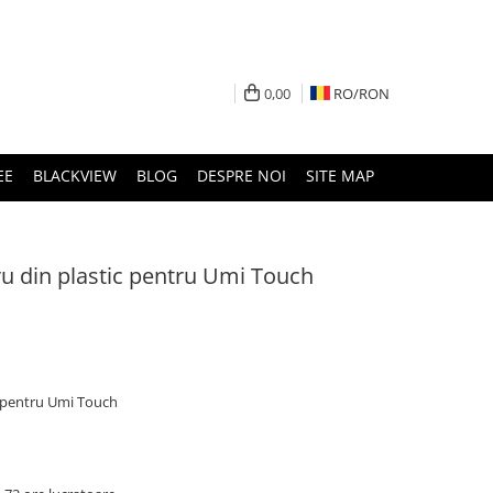
0,00
RO/
RON
EE
BLACKVIEW
BLOG
DESPRE NOI
SITE MAP
u din plastic pentru Umi Touch
c pentru Umi Touch