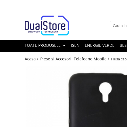
Toate Produsele
Noutati
Best Deals
Producatori Telefoane Mobila
TOATE PRODUSELE
ISEN
ENERGIE VERDE
BES
Telefoane mobile
Acasa /
Piese si Accesorii Telefoane Mobile /
Husa capa
Toate ( smart si clasice )
Telefoane Rezistente
Telefoane cu proiector video
Telefoane (Smartphone) 5G
Telefoane cu camera termica
Telefoane clasice
Piese si accesorii telefoane mobile
Producatori telefoane