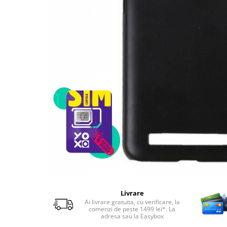
Telefoane mobile RugOne
Telefoane mobile Doogee
Telefoane mobile Oukitel
Telefoane mobile Ulefone
Telefoane mobile Unihertz
Telefoane mobile Cubot
Telefoane mobile Blackview
Telefoane mobile OSCAL
Telefoane mobile Fossibot
Telefoane mobile Lagenio
Telefoane mobile Samsung
Telefoane mobile iSEN
Telefoane mobile F150
Telefoane mobile HUAWEI
Telefoane mobile iHunt
Livrare
Ai livrare gratuita, cu verificare, la
Telefoane mobile Xiaomi
comenzi de peste 1499 lei*. La
Telefoane mobile AGM
adresa sau la Easybox