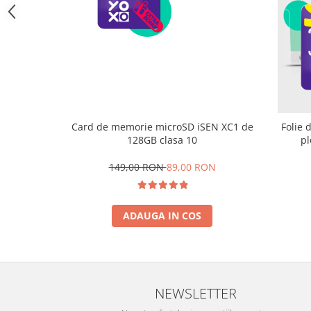
Trotinete
Piese si accesorii
Biciclete electrice
Gadgets
Smart Home
Produse Ingrijire Personala
Card de memorie microSD iSEN XC1 de
Folie 
Accesorii Gadgets
128GB clasa 10
pl
Drone cu Camera
149,00 RON
89,00 RON
Baterii externe
Accesorii Auto
ADAUGA IN COS
Lifestyle
Boxe Portabile
Cititoare Cod Bare
Navigații auto dedicate
NEWSLETTER
Power station - Stații de energie