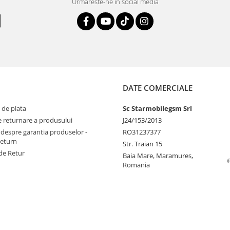
Urmareste-ne in social media
DATE COMERCIALE
 de plata
Sc Starmobilegsm Srl
e returnare a produsului
J24/153/2013
 despre garantia produselor -
RO31237377
return
Str. Traian 15
de Retur
Baia Mare, Maramures,
Romania