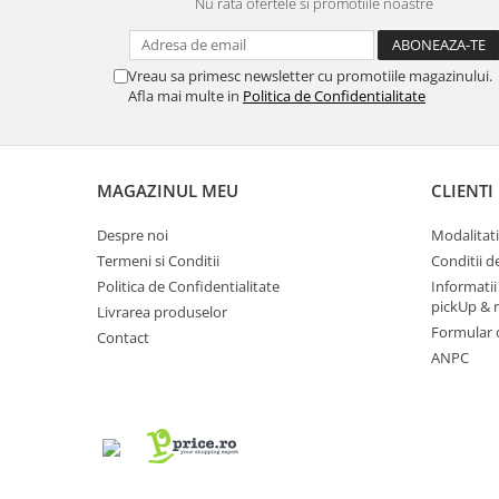
Nu rata ofertele si promotiile noastre
electrică portabile
Panouri solare portabile
Statii incarcare masini electrice
Vreau sa primesc newsletter cu promotiile magazinului.
Afla mai multe in
Politica de Confidentialitate
Media player cu Android
TV Box
Accesorii
MAGAZINUL MEU
CLIENTI
Miracast
Produse resigilate
Despre noi
Modalitati
Termometre non contact
Termeni si Conditii
Conditii d
Politica de Confidentialitate
Informatii
Aspiratoare robot, piese si accesorii
pickUp & 
Livrarea produselor
Piese de schimb telefoane mobile
Formular 
Contact
ANPC