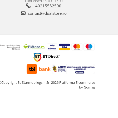
Luni-Vineri, 09.00 - 17.00
+40215552590
contact@dualstore.ro
©Copyright Sc Starmobilegsm Srl 2026
Platforma E-commerce
by Gomag