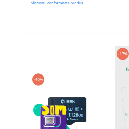
Informatii conformitate produs
Camere Supraveghere
Mini Video Camera
Accesorii Camere Supraveghere
Casti
Casti Wireless
Casti cu Fir
-17%
Casti Profesionale
Ceasuri si Inele smart, bratari
fitness
-40%
Smartwatch
Ceasuri Smart pentru copii
Bratari Fitness
Inel Smart
Accesorii Smartwatch
Trotinete electrice si accesorii