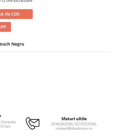
72 ore lucratoare
A IN COS
APP
Touch Negru
*
Sfaturi ultile
. Garantie
0740302590, 0215552590,
12 luni
contact@dualstore.ro