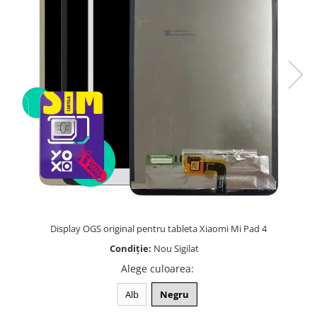
Telefoane mobile Unihertz
Telefoane mobile Cubot
Telefoane mobile Blackview
Telefoane mobile OSCAL
Telefoane mobile Fossibot
Telefoane mobile Lagenio
Telefoane mobile Samsung
Telefoane mobile iSEN
Telefoane mobile F150
Telefoane mobile HUAWEI
Telefoane mobile iHunt
Telefoane mobile Xiaomi
Telefoane mobile AGM
Display OGS original pentru tableta Xiaomi Mi Pad 4
Telefoane mobile Realme
Condiție:
Nou Sigilat
Telefoane mobile ZTE Nubia
Alege culoarea
:
Telefoane mobile ALTE BRANDURI
Alb
Negru