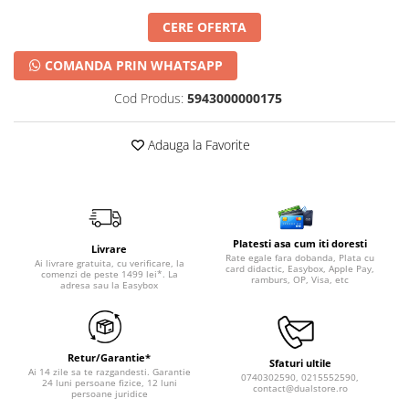
CERE OFERTA
COMANDA PRIN WHATSAPP
Cod Produs:
5943000000175
Adauga la Favorite
Platesti asa cum iti doresti
Livrare
Rate egale fara dobanda, Plata cu
Ai livrare gratuita, cu verificare, la
card didactic, Easybox, Apple Pay,
comenzi de peste 1499 lei*. La
ramburs, OP, Visa, etc
adresa sau la Easybox
Retur/Garantie*
Sfaturi ultile
Ai 14 zile sa te razgandesti. Garantie
0740302590, 0215552590,
24 luni persoane fizice, 12 luni
contact@dualstore.ro
persoane juridice