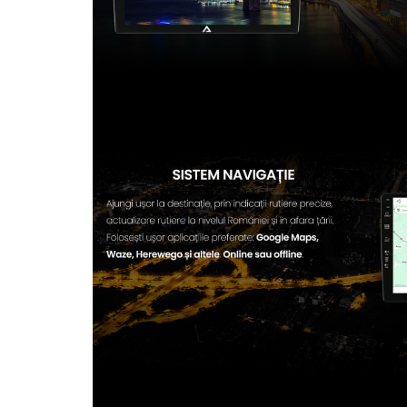
Trotinete
Piese si accesorii
Biciclete electrice
Gadgets
Smart Home
Produse Ingrijire Personala
Accesorii Gadgets
Drone cu Camera
Baterii externe
Accesorii Auto
Lifestyle
Boxe Portabile
Cititoare Cod Bare
Navigații auto dedicate
Power station - Stații de energie