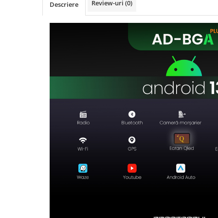
Telefoane mobile Realme
Review-uri
(0)
Descriere
Telefoane mobile ZTE Nubia
Telefoane mobile ALTE BRANDURI
Tablete PC, mini PC si laptopuri
Tablete PC
Tablete pc cu proiector video
Tablete rezistente
Tablete pentru copii
Laptop-uri
Monitoare pc
Mini Pc
Accesorii
TV si Proiectoare Smart
Camere auto, home si sport
Camere auto DVR
Oglinzi auto smart cu camera