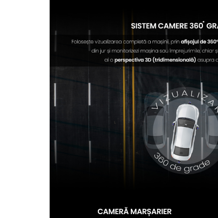
electrică portabile
Panouri solare portabile
Statii incarcare masini electrice
Media player cu Android
TV Box
Accesorii
Miracast
Produse resigilate
Termometre non contact
Aspiratoare robot, piese si accesorii
Piese de schimb telefoane mobile