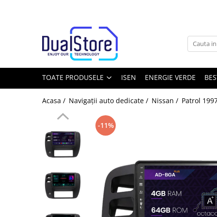
Toate Produsele
Noutati
Best Deals
Producatori Telefoane Mobila
TOATE PRODUSELE
ISEN
ENERGIE VERDE
BES
Telefoane mobile
Acasa /
Navigații auto dedicate /
Nissan /
Patrol 199
Toate ( smart si clasice )
Telefoane Rezistente
-11%
Telefoane cu proiector video
Telefoane (Smartphone) 5G
Telefoane cu camera termica
Telefoane clasice
Piese si accesorii telefoane mobile
Producatori telefoane