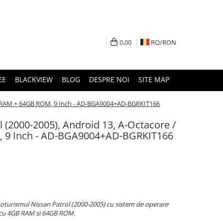
0,00
RO/
RON
EE
BLACKVIEW
BLOG
DESPRE NOI
SITE MAP
4GB RAM + 64GB ROM, 9 Inch - AD-BGA9004+AD-BGRKIT166
l (2000-2005), Android 13, A-Octacore /
 9 Inch - AD-BGA9004+AD-BGRKIT166
oturismul Nissan Patrol (2000-2005) cu sistem de operare
 cu 4GB RAM si 64GB ROM.