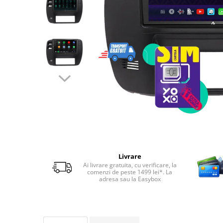
Telefoane mobile RugOne
Telefoane mobile Doogee
Telefoane mobile Oukitel
Telefoane mobile Ulefone
Telefoane mobile Unihertz
Telefoane mobile Cubot
Telefoane mobile Blackview
Telefoane mobile OSCAL
Telefoane mobile Fossibot
Telefoane mobile Lagenio
Telefoane mobile Samsung
Telefoane mobile iSEN
Livrare
Telefoane mobile F150
Ai livrare gratuita, cu verificare, la
comenzi de peste 1499 lei*. La
Telefoane mobile HUAWEI
adresa sau la Easybox
Telefoane mobile iHunt
Telefoane mobile Xiaomi
Telefoane mobile AGM