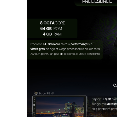
Camere Supraveghere
Mini Video Camera
Accesorii Camere Supraveghere
Casti
Casti Wireless
Casti cu Fir
Casti Profesionale
Ceasuri si Inele smart, bratari
fitness
Smartwatch
Ceasuri Smart pentru copii
Bratari Fitness
Inel Smart
Accesorii Smartwatch
Trotinete electrice si accesorii