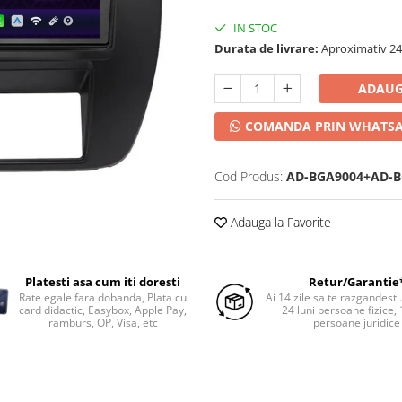
IN STOC
Durata de livrare:
Aproximativ 24-
ADAUG
COMANDA PRIN WHATS
Cod Produs:
AD-BGA9004+AD-B
Adauga la Favorite
Platesti asa cum iti doresti
Retur/Garantie
Rate egale fara dobanda, Plata cu
Ai 14 zile sa te razgandesti
card didactic, Easybox, Apple Pay,
24 luni persoane fizice, 
ramburs, OP, Visa, etc
persoane juridice