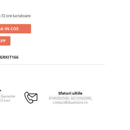
72 ore lucratoare
A IN COS
APP
GRKIT166
*
Sfaturi ultile
. Garantie
0740302590, 0215552590,
12 luni
contact@dualstore.ro