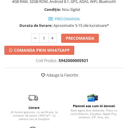
4GB RAM, 32GB ROM, Android 8.1, GPS, ADAS, WiFi, Bluetooth
Condiție:
Nou Sigilat
PRECOMANDA
Durata de livrare:
Aproximativ 5-15 zile lucratoare*
PRECOMANDA
COMANDA PRIN WHATSAPP
Cod Produs:
5942000005921
Adauga la Favorite
Platesti asa cum iti doresti
Livrare
Rate egale fara dobanda, Plata cu
Ai livrare gratuita, cu verificare, la
card didactic, Easybox, Apple Pay,
comenzi de peste 1499 lei*. La
ramburs, OP, Visa, etc
adresa sau la Easybox