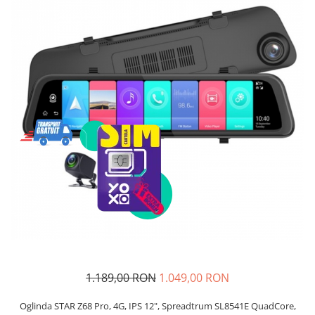
Telefoane mobile Unihertz
Telefoane mobile Cubot
Telefoane mobile Blackview
Telefoane mobile OSCAL
Telefoane mobile Fossibot
Telefoane mobile Lagenio
Telefoane mobile Samsung
Telefoane mobile iSEN
Telefoane mobile F150
Telefoane mobile HUAWEI
Telefoane mobile iHunt
Telefoane mobile Xiaomi
Telefoane mobile AGM
Telefoane mobile Realme
Telefoane mobile ZTE Nubia
1.189,00 RON
1.049,00 RON
Telefoane mobile ALTE BRANDURI
Oglinda STAR Z68 Pro, 4G, IPS 12", Spreadtrum SL8541E QuadCore,