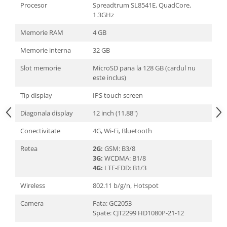
Procesor
Spreadtrum SL8541E, QuadCore,
1.3GHz
Memorie RAM
4 GB
Memorie interna
32 GB
Slot memorie
MicroSD pana la 128 GB (cardul nu
este inclus)
Tip display
IPS touch screen
Diagonala display
12 inch (11.88")
Conectivitate
4G, Wi-Fi, Bluetooth
Retea
2G:
GSM: B3/8
3G:
WCDMA: B1/8
4G:
LTE-FDD: B1/3
Wireless
802.11 b/g/n, Hotspot
Camera
Fata: GC2053
Spate: CJT2299 HD1080P-21-12