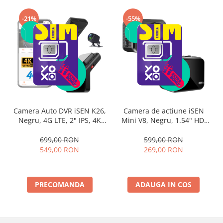
-21%
-55%
Camera Auto DVR iSEN K26,
Camera de actiune iSEN
Negru, 4G LTE, 2" IPS, 4K
Mini V8, Negru, 1.54" HD,
Ultra HD, Unghi de
1080p, 30fps, 145° Wide
Vizualizare 140°/130°,
Angle, Wi-Fi, USB 2.0,
699,00 RON
599,00 RON
Hotspot Wi-Fi, Comunicare
Microfon, Aplicatie, IP67,
549,00 RON
269,00 RON
Bidirectionala, GPS, ADAS,
600mAh
BSD, G-Sensor,
Monitorizare Parcare 24H
PRECOMANDA
ADAUGA IN COS