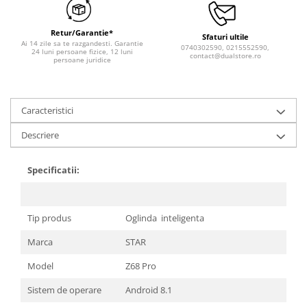
Retur/Garantie*
Sfaturi ultile
Ai 14 zile sa te razgandesti. Garantie
0740302590, 0215552590,
24 luni persoane fizice, 12 luni
contact@dualstore.ro
persoane juridice
Caracteristici
Descriere
Specificatii:
Tip produs
Oglinda inteligenta
Marca
STAR
Model
Z68 Pro
Sistem de operare
Android 8.1