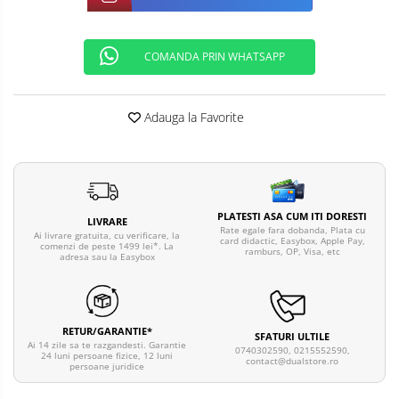
Telefoane mobile ALTE BRANDURI
COMANDA PRIN WHATSAPP
Adauga la Favorite
PLATESTI ASA CUM ITI DORESTI
LIVRARE
Rate egale fara dobanda, Plata cu
Ai livrare gratuita, cu verificare, la
card didactic, Easybox, Apple Pay,
comenzi de peste 1499 lei*. La
ramburs, OP, Visa, etc
adresa sau la Easybox
RETUR/GARANTIE*
SFATURI ULTILE
Ai 14 zile sa te razgandesti. Garantie
0740302590, 0215552590,
24 luni persoane fizice, 12 luni
contact@dualstore.ro
persoane juridice