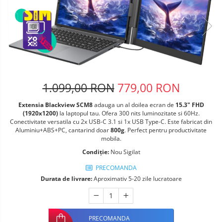
Telefoane mobile Oukitel
Telefoane mobile Ulefone
Telefoane mobile Unihertz
Telefoane mobile Cubot
Telefoane mobile Blackview
Telefoane mobile OSCAL
Telefoane mobile Fossibot
1.099,00 RON
779,00 RON
Telefoane mobile Lagenio
Extensia Blackview SCM8
adauga un al doilea ecran de
15.3
" FHD
Telefoane mobile Samsung
(1920x
1200
)
la laptopul tau. Ofera 300 nits luminozitate si 60Hz.
Telefoane mobile iSEN
Conectivitate versatila cu 2x USB-C 3.1 si 1x USB Type-C. Este fabricat din
Aluminiu+ABS+PC, cantarind doar
800g
. Perfect pentru productivitate
Telefoane mobile F150
mobila.
Telefoane mobile HUAWEI
Condiție:
Nou Sigilat
Telefoane mobile iHunt
PRECOMANDA
Telefoane mobile Xiaomi
Durata de livrare:
Aproximativ 5-20 zile lucratoare
Telefoane mobile AGM
Telefoane mobile Realme
Telefoane mobile ZTE Nubia
PRECOMANDA