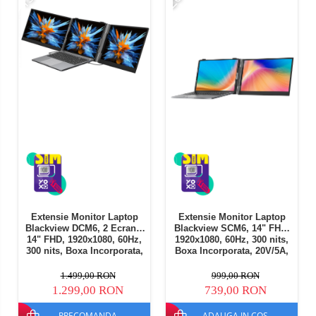
Extensie Monitor Laptop
Extensie Monitor Laptop
Blackview DCM6, 2 Ecrane,
Blackview SCM6, 14" FHD,
14" FHD, 1920x1080, 60Hz,
1920x1080, 60Hz, 300 nits,
300 nits, Boxa Incorporata,
Boxa Incorporata, 20V/5A,
20V/5A, Aluminiu+ABS+PC,
Aluminiu+ABS+PC, USB-C
USB-C
1.499,00 RON
999,00 RON
1.299,00 RON
739,00 RON
PRECOMANDA
ADAUGA IN COS