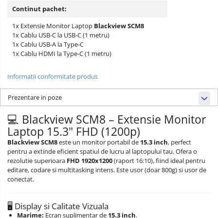
Continut pachet:
1x Extensie Monitor Laptop
Blackview SCM8
1x Cablu USB-C la USB-C (1 metru)
1x Cablu USB-A la Type-C
1x Cablu HDMI la Type-C (1 metru)
Informatii conformitate produs
Prezentare in poze
💻 Blackview SCM8 – Extensie Monitor
Laptop 15.3" FHD (1200p)
Blackview SCM8
este un monitor portabil de
15.3 inch
, perfect
pentru a extinde eficient spatiul de lucru al laptopului tau. Ofera o
rezolutie superioara
FHD 1920x1200
(raport 16:10), fiind ideal pentru
editare, codare si multitasking intens. Este usor (doar 800g) si usor de
conectat.
🖥️ Display si Calitate Vizuala
Marime:
Ecran suplimentar de
15.3 inch
.