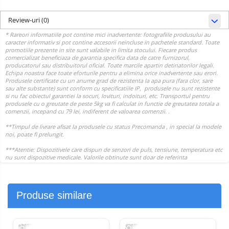
Review-uri
(0)
Produse similare
-13%
-26%
-