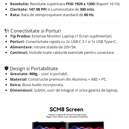
Rezolutie:
Rezolutie superioara
FHD 1920 x 1200
(Raport 16:10).
Claritate:
147.98 PPI
si Luminozitate de
300 nits
.
Rata:
Rata de reimprospatare standard de
60 Hz
.
🔌 Conectivitate si Porturi
Tip Produs:
Extensie Monitor Laptop (1 Ecran suplimentar).
Porturi:
Conectivitate rapida cu 2x USB-C 3.1 si 1x USB Type-C.
Alimentare:
Intrare stabila de 20V/5A.
Continut:
Include toate cablurile esentiale pentru conectare.
🛡️ Design si Portabilitate
Greutate:
800g
– usor si portabil.
Material:
Constructie premium din Aluminiu + ABS + PC.
Extra:
Boxa Audio incorporata.
Dimensiuni:
Subtiri, usor de integrat in orice geanta de laptop.