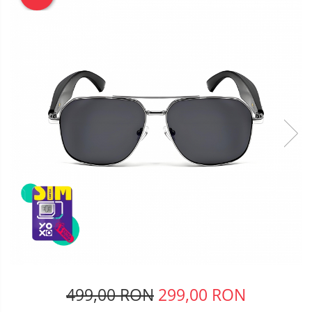
Telefoane mobile Oukitel
Telefoane mobile Ulefone
Telefoane mobile Unihertz
Telefoane mobile Cubot
Telefoane mobile Blackview
Telefoane mobile OSCAL
Telefoane mobile Fossibot
Telefoane mobile Lagenio
Telefoane mobile Samsung
Telefoane mobile iSEN
Telefoane mobile F150
Telefoane mobile HUAWEI
Telefoane mobile iHunt
Telefoane mobile Xiaomi
Telefoane mobile AGM
Telefoane mobile Realme
499,00 RON
299,00 RON
Telefoane mobile ZTE Nubia