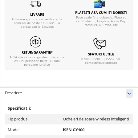
PLATESTI ASA CUM ITI DORESTI
LIVRARE
Rate egale fara dobanda, Plata cu
Ai livrare gratuita, cu verificare, la
card didactic, Easybox, Apple Pay,
comenzi de peste 1499 lei*. La
ramburs, OP, Visa, etc
adresa sau la Easybox
RETUR/GARANTIE*
SFATURI ULTILE
Ai 14 zile sa te razgandesti. Garantie
0740302590, 0215552590,
24 luni persoane fizice, 12 luni
contact@dualstore.ro
persoane juridice
Descriere
Specificatii:
Tip produs
Ochelari de soare wireless inteligenti
Model
iSEN GY100