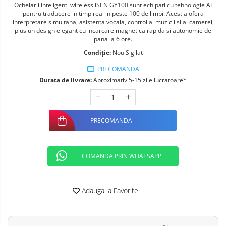
Ochelarii inteligenti wireless iSEN GY100 sunt echipati cu tehnologie AI
Telefoane mobile ALTE BRANDURI
pentru traducere in timp real in peste 100 de limbi. Acestia ofera
interpretare simultana, asistenta vocala, control al muzicii si al camerei,
plus un design elegant cu incarcare magnetica rapida si autonomie de
pana la 6 ore.
Condiție:
Nou Sigilat
PRECOMANDA
Durata de livrare:
Aproximativ 5-15 zile lucratoare*
PRECOMANDA
COMANDA PRIN WHATSAPP
Adauga la Favorite