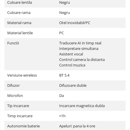
Culoare lentila
Negru
Culoare rama
Negru
Material rama
Otel inoxidabil/PC
Material lentile
PC
Functii
Traducere AI in timp real
Interpretare simultana
Asistent vocal
Control camera la distanta
Control muzica
Versiune wireless
BT 5.4
Difuzor
Difuzoare duble
Microfon
Da
Tip incarcare
Incarcare magnetica dubla
Timp incarcare
≈1h
Autonomie baterie
Apeluri: pana la 4 ore