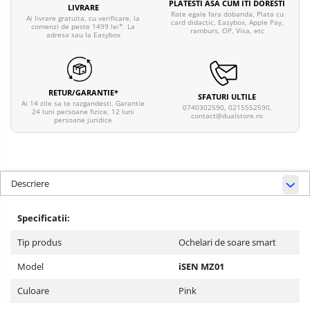
PLATESTI ASA CUM ITI DORESTI
LIVRARE
Rate egale fara dobanda, Plata cu
Ai livrare gratuita, cu verificare, la
card didactic, Easybox, Apple Pay,
comenzi de peste 1499 lei*. La
ramburs, OP, Visa, etc
adresa sau la Easybox
RETUR/GARANTIE*
SFATURI ULTILE
Ai 14 zile sa te razgandesti. Garantie
0740302590, 0215552590,
24 luni persoane fizice, 12 luni
contact@dualstore.ro
persoane juridice
Descriere
Specificatii:
Tip produs
Ochelari de soare smart
Model
iSEN MZ01
Culoare
Pink