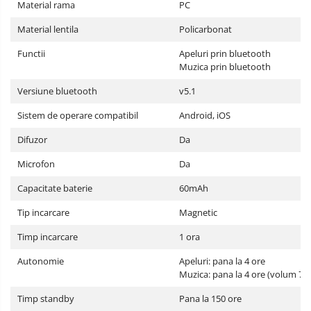
Material rama
PC
Material lentila
Policarbonat
Functii
Apeluri prin bluetooth
Muzica prin bluetooth
Versiune bluetooth
v5.1
Sistem de operare compatibil
Android, iOS
Difuzor
Da
Microfon
Da
Capacitate baterie
60mAh
Tip incarcare
Magnetic
Timp incarcare
1 ora
Autonomie
Apeluri: pana la 4 ore
Muzica: pana la 4 ore (volum 70
Timp standby
Pana la 150 ore