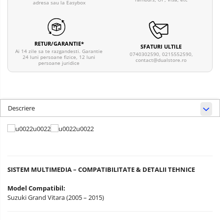
adresa sau la Easybox
RETUR/GARANTIE*
SFATURI ULTILE
Ai 14 zile sa te razgandesti. Garantie
0740302590, 0215552590,
24 luni persoane fizice, 12 luni
contact@dualstore.ro
persoane juridice
Descriere
SISTEM MULTIMEDIA – COMPATIBILITATE & DETALII TEHNICE
Model Compatibil:
Suzuki Grand Vitara (2005 – 2015)