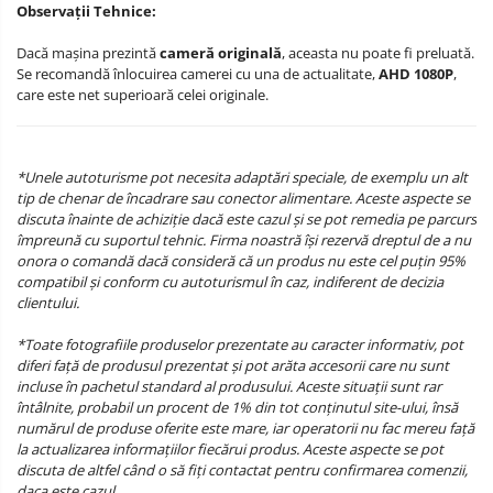
Observații Tehnice:
Dacă mașina prezintă
cameră originală
, aceasta nu poate fi preluată.
Se recomandă înlocuirea camerei cu una de actualitate,
AHD 1080P
,
care este net superioară celei originale.
*Unele autoturisme pot necesita adaptări speciale, de exemplu un alt
tip de chenar de încadrare sau conector alimentare. Aceste aspecte se
discuta înainte de achiziție dacă este cazul și se pot remedia pe parcurs
împreună cu suportul tehnic. Firma noastră își rezervă dreptul de a nu
onora o comandă dacă consideră că un produs nu este cel puțin 95%
compatibil și conform cu autoturismul în caz, indiferent de decizia
clientului.
*Toate fotografiile produselor prezentate au caracter informativ, pot
diferi față de produsul prezentat și pot arăta accesorii care nu sunt
incluse în pachetul standard al produsului. Aceste situații sunt rar
întâlnite, probabil un procent de 1% din tot conținutul site-ului, însă
numărul de produse oferite este mare, iar operatorii nu fac mereu față
la actualizarea informațiilor fiecărui produs. Aceste aspecte se pot
discuta de altfel când o să fiți contactat pentru confirmarea comenzii,
daca este cazul.