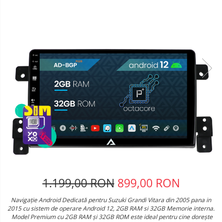
Telefoane mobile Oukitel
Telefoane mobile Ulefone
Telefoane mobile Unihertz
Telefoane mobile Cubot
Telefoane mobile Blackview
Telefoane mobile OSCAL
Telefoane mobile Fossibot
Telefoane mobile Lagenio
Telefoane mobile Samsung
Telefoane mobile iSEN
Telefoane mobile F150
Telefoane mobile HUAWEI
Telefoane mobile iHunt
Telefoane mobile Xiaomi
1.199,00 RON
899,00 RON
Telefoane mobile AGM
Navigație Android Dedicată pentru Suzuki Grandi Vitara din 2005 pana in
Telefoane mobile Realme
2015 cu sistem de operare Android 12, 2GB RAM si 32GB Memorie interna.
Telefoane mobile ZTE Nubia
Model Premium cu 2GB RAM și 32GB ROM este ideal pentru cine dorește