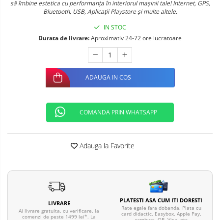
să îmbine estetica cu performanța în interiorul mașinii tale! Internet, GPS,
Telefoane mobile ALTE BRANDURI
Bluetooth, USB, Aplicații Playstore și multe altele.
IN STOC
Durata de livrare:
Aproximativ 24-72 ore lucratoare
ADAUGA IN COS
COMANDA PRIN WHATSAPP
Adauga la Favorite
PLATESTI ASA CUM ITI DORESTI
LIVRARE
Rate egale fara dobanda, Plata cu
Ai livrare gratuita, cu verificare, la
card didactic, Easybox, Apple Pay,
comenzi de peste 1499 lei*. La
ramburs, OP, Visa, etc