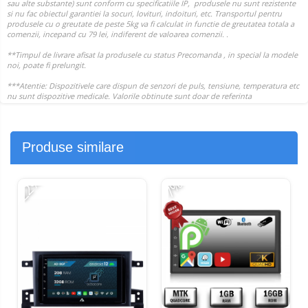
Produse similare
-22%
-
-7%