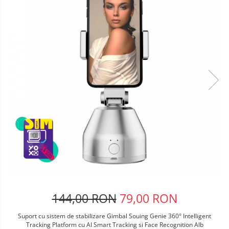
Telefoane mobile Oukitel
Telefoane mobile Ulefone
Telefoane mobile Unihertz
Telefoane mobile Cubot
Telefoane mobile Blackview
Telefoane mobile OSCAL
Telefoane mobile Fossibot
Telefoane mobile Lagenio
Telefoane mobile Samsung
Telefoane mobile iSEN
Telefoane mobile F150
Telefoane mobile HUAWEI
Telefoane mobile iHunt
Telefoane mobile Xiaomi
Telefoane mobile AGM
144,00 RON
79,00 RON
Telefoane mobile Realme
Suport cu sistem de stabilizare Gimbal Souing Genie 360° Intelligent
Telefoane mobile ZTE Nubia
Tracking Platform cu AI Smart Tracking si Face Recognition Alb