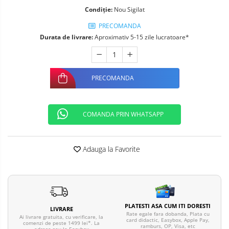
Telefoane mobile ALTE BRANDURI
Condiție:
Nou Sigilat
PRECOMANDA
Durata de livrare:
Aproximativ 5-15 zile lucratoare*
PRECOMANDA
COMANDA PRIN WHATSAPP
Adauga la Favorite
PLATESTI ASA CUM ITI DORESTI
LIVRARE
Rate egale fara dobanda, Plata cu
Ai livrare gratuita, cu verificare, la
card didactic, Easybox, Apple Pay,
comenzi de peste 1499 lei*. La
ramburs, OP, Visa, etc