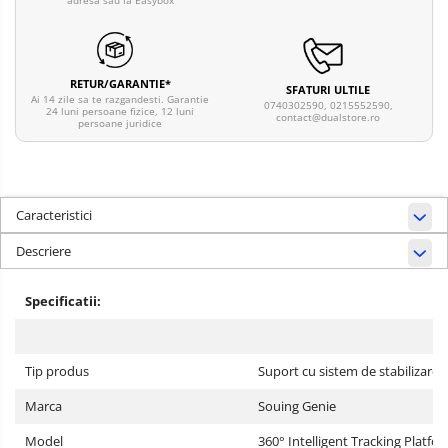
adresa sau la Easybox
RETUR/GARANTIE*
SFATURI ULTILE
Ai 14 zile sa te razgandesti. Garantie
0740302590, 0215552590,
24 luni persoane fizice, 12 luni
contact@dualstore.ro
persoane juridice
Caracteristici
Descriere
Specificatii:
Tip produs
Suport cu sistem de stabilizare
Marca
Souing Genie
Model
360° Intelligent Tracking Platfo