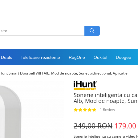
 Deals
Telefoane rezistente
RugOne
Oukitel
Doogee
unt Smart Doorbell WIFI Alb, Mod de noapte, Sunet bidirectional, Aplicatie
Sonerie inteligenta cu 
Alb, Mod de noapte, Sunet
1 Review
249,00 RON
179,00
Sonerie inteligenta cu camera video 