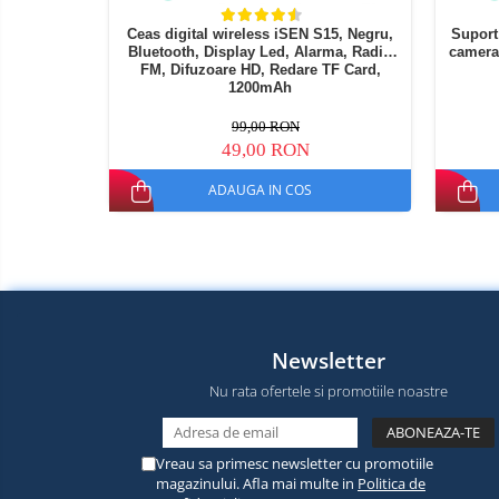
Ceas digital wireless iSEN S15, Negru,
Suport
Bluetooth, Display Led, Alarma, Radio
camera
FM, Difuzoare HD, Redare TF Card,
1200mAh
99,00 RON
49,00 RON
ADAUGA IN COS
Newsletter
Nu rata ofertele si promotiile noastre
Vreau sa primesc newsletter cu promotiile
magazinului. Afla mai multe in
Politica de