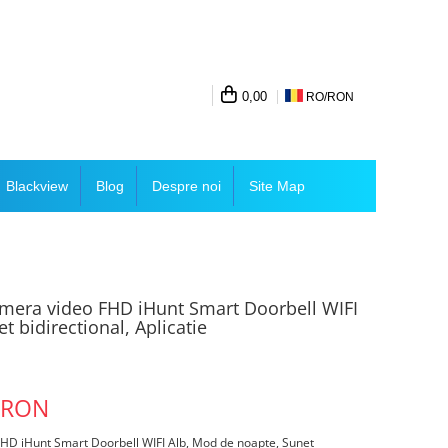
0,00
RO/
RON
Blackview
Blog
Despre noi
Site Map
camera video FHD iHunt Smart Doorbell WIFI
 bidirectional, Aplicatie
 RON
FHD iHunt Smart Doorbell WIFI Alb, Mod de noapte, Sunet