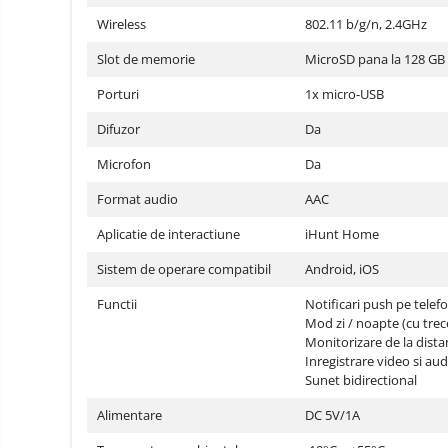
Oglinzi auto smart cu camera
Wireless
802.11 b/g/n, 2.4GHz
Camere Supraveghere
Slot de memorie
MicroSD pana la 128 GB (
Mini Video Camera
Porturi
1x micro-USB
Accesorii Camere
Supraveghere
Difuzor
Da
Casti
Microfon
Da
Casti Wireless
Ceasuri
Format audio
AAC
si Inele
Casti cu Fir
smart,
Trotinete
Aplicatie de interactiune
iHunt Home
bratari
Casti Profesionale
electrice
fitness
si
Sistem de operare compatibil
Android, iOS
Smartwatch
accesorii
Functii
Notificari push pe telef
Ceasuri Smart pentru copii
Mod zi / noapte (cu tre
Bratari Fitness
Monitorizare de la dista
Inregistrare video si aud
Inel Smart
Sunet bidirectional
Accesorii Smartwatch
Alimentare
DC 5V/1A
Trotinete
Biciclete