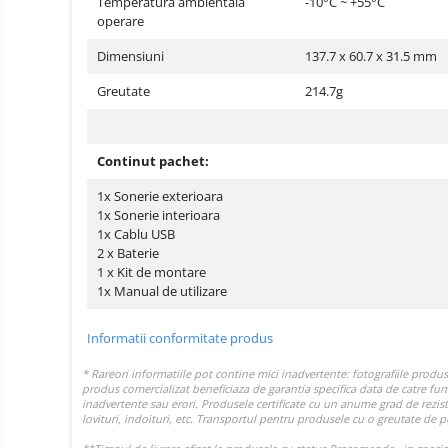
electrice
Temperatura ambientala
-10°C ~ +55°C
Piese si accesorii
operare
Gadgets
Smart Home
Dimensiuni
137.7 x 60.7 x 31.5 mm
Produse Ingrijire Personala
Greutate
214.7g
Accesorii Gadgets
Drone cu Camera
Continut pachet:
Baterii externe
1x Sonerie exterioara
Accesorii Auto
1x Sonerie interioara
1x Cablu USB
Lifestyle
2 x Baterie
Boxe Portabile
1 x Kit de montare
1x Manual de utilizare
Cititoare Cod Bare
Navigații auto dedicate
Informatii conformitate produs
Power station - Stații de
energie electrică portabile
Panouri solare portabile
Statii incarcare masini