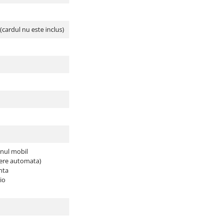
cardul nu este inclus)
onul mobil
cere automata)
nta
io