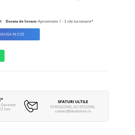
K
Durata de livrare:
Aproximativ 1 - 3 zile lucratoare*
DAUGA IN COS
E*
SFATURI ULTILE
. Garantie
0740302590, 0215552590,
12 luni
contact@dualstore.ro