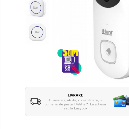
Telefoane mobile Oukitel
Telefoane mobile Ulefone
Telefoane mobile Unihertz
Telefoane mobile Cubot
Telefoane mobile Blackview
Telefoane mobile OSCAL
Telefoane mobile Fossibot
Telefoane mobile Lagenio
Telefoane mobile Samsung
Telefoane mobile iSEN
Telefoane mobile F150
Telefoane mobile HUAWEI
LIVRARE
Telefoane mobile iHunt
Ai livrare gratuita, cu verificare, la
comenzi de peste 1499 lei*. La adresa
Telefoane mobile Xiaomi
sau la Easybox
Telefoane mobile AGM
Telefoane mobile Realme