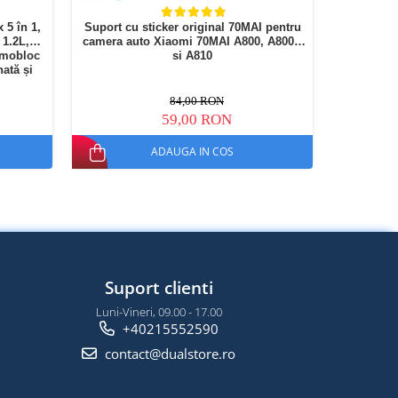
 5 în 1,
Suport cu sticker original 70MAI pentru
Ebook R
 1.2L,
camera auto Xiaomi 70MAI A800, A800S
(Gen11
rmobloc
si A810
ată și
84,00 RON
59,00 RON
ADAUGA IN COS
Suport clienti
Luni-Vineri, 09.00 - 17.00
+40215552590
contact@dualstore.ro