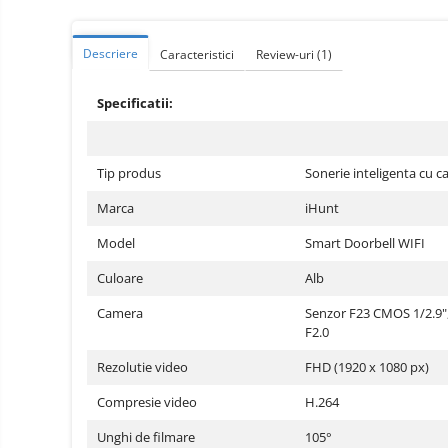
Telefoane mobile ZTE Nubia
Telefoane mobile ALTE
Descriere
BRANDURI
Caracteristici
Review-uri
(1)
Tablete PC, mini PC si
laptopuri
Specificatii:
Tablete PC
Tablete pc cu proiector video
Tip produs
Sonerie inteligenta cu 
Tablete rezistente
Marca
iHunt
Tablete pentru copii
Model
Smart Doorbell WIFI
Laptop-uri
Culoare
Alb
Monitoare pc
Camera
Senzor F23 CMOS 1/2.9"
Mini Pc
F2.0
Accesorii
Rezolutie video
FHD (1920 x 1080 px)
TV si Proiectoare Smart
Camere auto, home si sport
Compresie video
H.264
Camere auto DVR
Unghi de filmare
105°