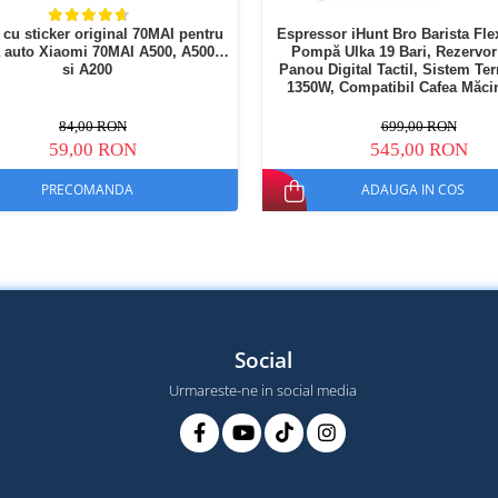
 cu sticker original 70MAI pentru
Espressor iHunt Bro Barista Flex
 auto Xiaomi 70MAI A500, A500S
Pompă Ulka 19 Bari, Rezervor
si A200
Panou Digital Tactil, Sistem Te
1350W, Compatibil Cafea Măcin
Capsule
84,00 RON
699,00 RON
59,00 RON
545,00 RON
PRECOMANDA
ADAUGA IN COS
Social
Urmareste-ne in social media