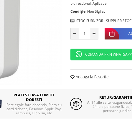
bidirectional, Aplicatie
Condiție:
Nou Sigilat
STOC FURNIZOR - SUPPLIER STOC
A
COMANDA PRIN WHATSAPP
Adauga la Favorite
PLATESTI ASA CUM ITI
RETUR/GARANTI
DORESTI
Ai 14 zile sa te razgandesti
Rate egale fara dobanda, Plata cu
24 luni persoane fizice, 
card didactic, Easybox, Apple Pay,
persoane juridice
ramburs, OP, Visa, etc