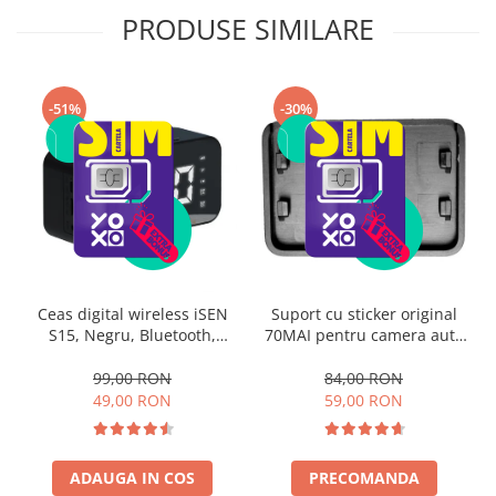
PRODUSE SIMILARE
-51%
-30%
Ceas digital wireless iSEN
Suport cu sticker original
S15, Negru, Bluetooth,
70MAI pentru camera auto
Display Led, Alarma, Radio
Xiaomi 70MAI A500, A500S
FM, Difuzoare HD, Redare
si A200
99,00 RON
84,00 RON
TF Card, 1200mAh
49,00 RON
59,00 RON
ADAUGA IN COS
PRECOMANDA