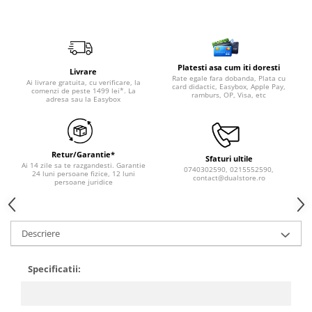
Platesti asa cum iti doresti
Livrare
Rate egale fara dobanda, Plata cu
Ai livrare gratuita, cu verificare, la
card didactic, Easybox, Apple Pay,
comenzi de peste 1499 lei*. La
ramburs, OP, Visa, etc
adresa sau la Easybox
Retur/Garantie*
Sfaturi ultile
Ai 14 zile sa te razgandesti. Garantie
0740302590, 0215552590,
24 luni persoane fizice, 12 luni
contact@dualstore.ro
persoane juridice
Descriere
Specificatii: