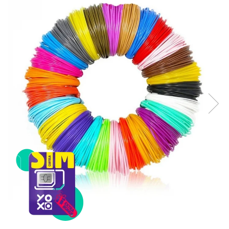
Telefoane mobile Unihertz
Telefoane mobile Cubot
Telefoane mobile Blackview
Telefoane mobile OSCAL
Telefoane mobile Fossibot
Telefoane mobile Lagenio
Telefoane mobile Samsung
Telefoane mobile iSEN
Telefoane mobile F150
Telefoane mobile HUAWEI
Telefoane mobile iHunt
Telefoane mobile Xiaomi
Telefoane mobile AGM
Telefoane mobile Realme
Telefoane mobile ZTE Nubia
Telefoane mobile ALTE BRANDURI