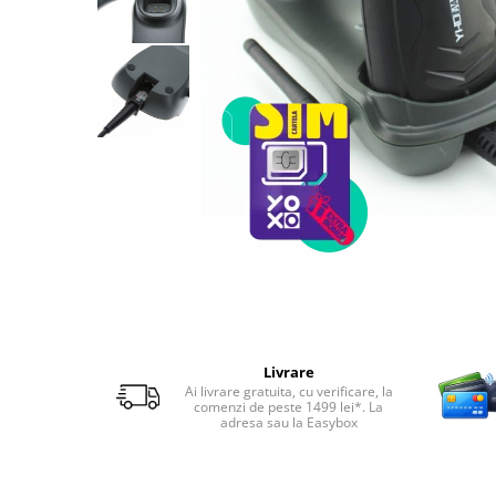
Telefoane mobile RugOne
Telefoane mobile Doogee
Telefoane mobile Oukitel
Telefoane mobile Ulefone
Telefoane mobile Unihertz
Telefoane mobile Cubot
Telefoane mobile Blackview
Telefoane mobile OSCAL
Telefoane mobile Fossibot
Telefoane mobile Lagenio
Telefoane mobile Samsung
Telefoane mobile iSEN
Telefoane mobile F150
Livrare
Telefoane mobile HUAWEI
Ai livrare gratuita, cu verificare, la
comenzi de peste 1499 lei*. La
Telefoane mobile iHunt
adresa sau la Easybox
Telefoane mobile Xiaomi
Telefoane mobile AGM