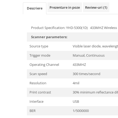
Telefoane mobile Realme
Prezentare in poze
Review-uri
(1)
Descriere
Telefoane mobile ZTE Nubia
Telefoane mobile ALTE BRANDURI
Tablete PC, mini PC si laptopuri
Product Specification: YHD-5300(1D) 433MHZ Wireless
Tablete PC
Scanner parameters:
Tablete pc cu proiector video
Source type
Visible laser diode, wavelen
Tablete rezistente
Tablete pentru copii
Trigger mode
Manual, Continuous
Laptop-uri
Operating Channel
433MHZ
Monitoare pc
Scan speed
300 times/second
Mini Pc
Resolution
4mil
Accesorii
Print contrast
30% minimum reflectance di
TV si Proiectoare Smart
Interface
USB
Camere auto, home si sport
Camere auto DVR
BER
1/5000000
Oglinzi auto smart cu camera