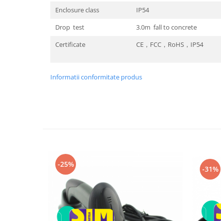
Enclosure class
IP54
Trotinete
Piese si accesorii
Drop test
3.0m fall to concrete
Biciclete electrice
Certificate
CE
，
FCC
，
RoHS
，
IP54
Gadgets
Smart Home
Informatii conformitate produs
Produse Ingrijire Personala
Accesorii Gadgets
Drone cu Camera
Baterii externe
Accesorii Auto
Lifestyle
-25%
-31%
Boxe Portabile
Cititoare Cod Bare
Navigații auto dedicate
Power station - Stații de energie