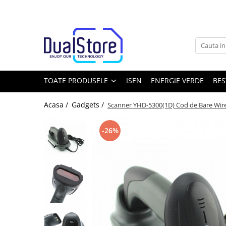
Toate Produsele
Noutati
Best Deals
Producatori Telefoane Mobila
TOATE PRODUSELE
ISEN
ENERGIE VERDE
BES
Telefoane mobile
Acasa /
Gadgets /
Scanner YHD-5300(1D) Cod de Bare Wire
Toate ( smart si clasice )
Telefoane Rezistente
-26%
Telefoane cu proiector video
Telefoane (Smartphone) 5G
Telefoane cu camera termica
Telefoane clasice
Piese si accesorii telefoane mobile
Producatori telefoane