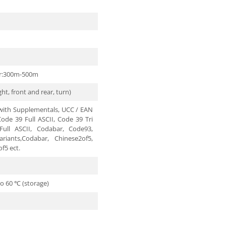
r:300m-500m
ight, front and rear, turn)
with Supplementals, UCC / EAN
ode 39 Full ASCII, Code 39 Tri
ull ASCII, Codabar, Code93,
riants,Codabar, Chinese2of5,
f5 ect.
to 60 ℃ (storage)