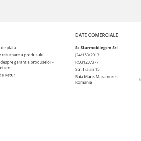
DATE COMERCIALE
 de plata
Sc Starmobilegsm Srl
e returnare a produsului
J24/153/2013
 despre garantia produselor -
RO31237377
return
Str. Traian 15
de Retur
Baia Mare, Maramures,
Romania