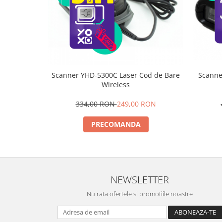
electrică portabile
Panouri solare portabile
Statii incarcare masini electrice
Media player cu Android
TV Box
Accesorii
Scanner YHD-5300C Laser Cod de Bare
Scanne
Wireless
Miracast
Produse resigilate
334,00 RON
249,00 RON
Termometre non contact
PRECOMANDA
Aspiratoare robot, piese si accesorii
Piese de schimb telefoane mobile
NEWSLETTER
Nu rata ofertele si promotiile noastre