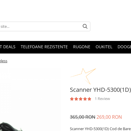
T DEALS
TELEFOANE REZISTENTE
RUGONE
OUKITEL
DOOG
less
Scanner YHD-5300(1D)
1 Review
365,00 RON
269,00 RON
Scanner YHD-5300(1D) Cod de Bare