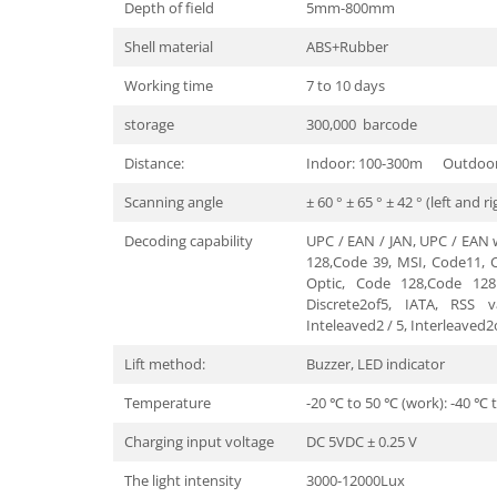
Depth of field
5mm-800mm
Camere Supraveghere
Shell material
ABS+Rubber
Mini Video Camera
Working time
7 to 10 days
Accesorii Camere Supraveghere
storage
300,000 barcode
Casti
Distance:
Indoor: 100-300m Outdoo
Casti Wireless
Casti cu Fir
Scanning angle
± 60 ° ± 65 ° ± 42 ° (left and r
Casti Profesionale
Decoding capability
UPC / EAN / JAN, UPC / EAN 
128,Code 39, MSI, Code11, C
Ceasuri si Inele smart, bratari
Optic, Code 128,Code 128F
fitness
Discrete2of5, IATA, RSS va
Smartwatch
Inteleaved2 / 5, Interleaved2o
Ceasuri Smart pentru copii
Lift method:
Buzzer, LED indicator
Bratari Fitness
Temperature
-20 ℃ to 50 ℃ (work): -40 ℃ 
Inel Smart
Charging input voltage
DC 5VDC ± 0.25 V
Accesorii Smartwatch
The light intensity
3000-12000Lux
Trotinete electrice si accesorii