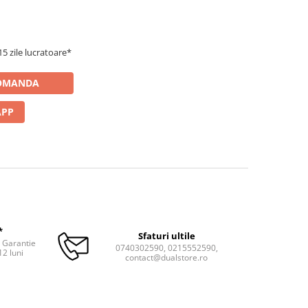
5 zile lucratoare*
OMANDA
APP
*
Sfaturi ultile
. Garantie
0740302590, 0215552590,
12 luni
contact@dualstore.ro