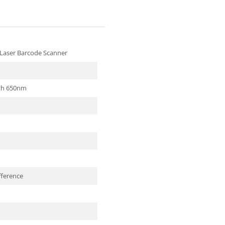
 Laser Barcode Scanner
gth 650nm
fference