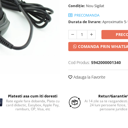
Condiție:
Nou Sigilat
PRECOMANDA
Durata de livrare:
Aproximativ 5-1
PREC
COMANDA PRIN WHATS
Cod Produs:
5942000001340
Adauga la Favorite
Platesti asa cum iti doresti
Retur/Garantie
Rate egale fara dobanda, Plata cu
Ai 14 zile sa te razgandesti
card didactic, Easybox, Apple Pay,
24 luni persoane fizice, 
ramburs, OP, Visa, etc
persoane juridice