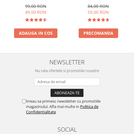
Display Led, Alarma, Radio
Xiaomi 70MAI A500, A500S
FM, Difuzoare HD, Redare
si A200
99,00 RON
84,00 RON
TF Card, 1200mAh
49,00 RON
59,00 RON
ADAUGA IN COS
PRECOMANDA
NEWSLETTER
Nu rata ofertele si promotiile noastre
Vreau sa primesc newsletter cu promotiile
magazinului. Afla mai multe in
Politica de
Confidentialitate
SOCIAL