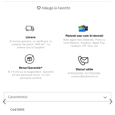
Adauga la Favorite
Platesti asa cum iti doresti
Livrare
Rate egale fara dobanda, Plata cu
Ai livrare gratuita, cu verificare, la
card didactic, Easybox, Apple Pay,
comenzi de peste 1499 lei*. La
ramburs, OP, Visa, etc
adresa sau la Easybox
Retur/Garantie*
Sfaturi ultile
Ai 14 zile sa te razgandesti. Garantie
0740302590, 0215552590,
24 luni persoane fizice, 12 luni
contact@dualstore.ro
persoane juridice
Caracteristici
Cod EAN: