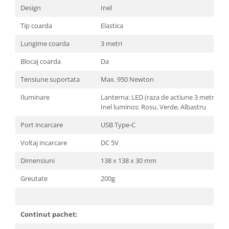
Design
Inel
Tip coarda
Elastica
Lungime coarda
3 metri
Blocaj coarda
Da
Tensiune suportata
Max. 950 Newton
Iluminare
Lanterna: LED (raza de actiune 3 metri)
Inel luminos: Rosu, Verde, Albastru
Port incarcare
USB Type-C
Voltaj incarcare
DC 5V
Dimensiuni
138 x 138 x 30 mm
Greutate
200g
Continut pachet: