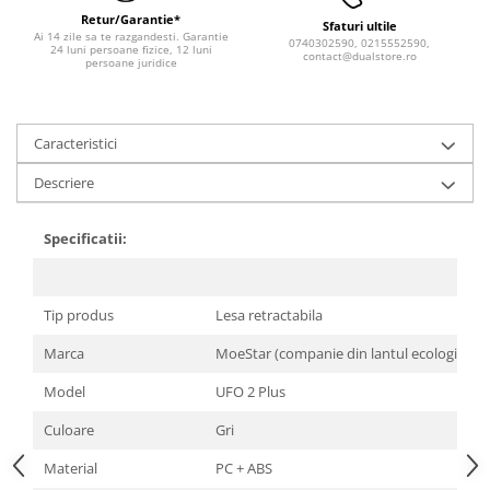
Retur/Garantie*
Sfaturi ultile
Ai 14 zile sa te razgandesti. Garantie
0740302590, 0215552590,
24 luni persoane fizice, 12 luni
contact@dualstore.ro
persoane juridice
Caracteristici
Descriere
Specificatii:
Tip produs
Lesa retractabila
Marca
MoeStar (companie din lantul ecologic Xia
Model
UFO 2 Plus
Culoare
Gri
Material
PC + ABS