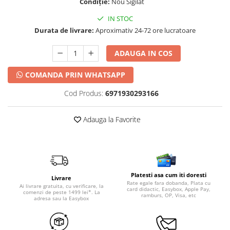
Condiție:
Nou Sigilat
IN STOC
Durata de livrare:
Aproximativ 24-72 ore lucratoare
ADAUGA IN COS
COMANDA PRIN WHATSAPP
Cod Produs:
6971930293166
Adauga la Favorite
Platesti asa cum iti doresti
Livrare
Rate egale fara dobanda, Plata cu
Ai livrare gratuita, cu verificare, la
card didactic, Easybox, Apple Pay,
comenzi de peste 1499 lei*. La
ramburs, OP, Visa, etc
adresa sau la Easybox