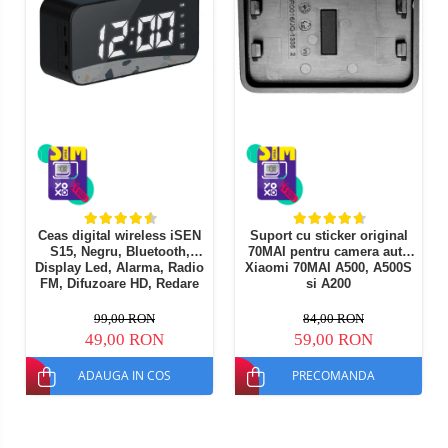
Ceas digital wireless iSEN
Suport cu sticker original
S15, Negru, Bluetooth,
70MAI pentru camera auto
Display Led, Alarma, Radio
Xiaomi 70MAI A500, A500S
FM, Difuzoare HD, Redare
si A200
TF Card, 1200mAh
99,00 RON
84,00 RON
49,00 RON
59,00 RON
ADAUGA IN COS
PRECOMANDA