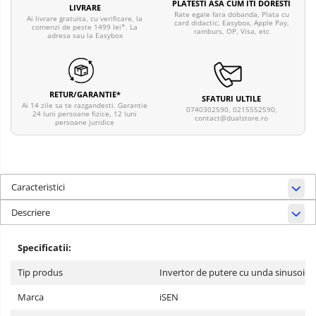
PLATESTI ASA CUM ITI DORESTI
LIVRARE
Rate egale fara dobanda, Plata cu
Ai livrare gratuita, cu verificare, la
card didactic, Easybox, Apple Pay,
comenzi de peste 1499 lei*. La
ramburs, OP, Visa, etc
adresa sau la Easybox
RETUR/GARANTIE*
SFATURI ULTILE
Ai 14 zile sa te razgandesti. Garantie
0740302590, 0215552590,
24 luni persoane fizice, 12 luni
contact@dualstore.ro
persoane juridice
Caracteristici
Descriere
Specificatii:
Tip produs
Invertor de putere cu unda sinusoida
Marca
iSEN