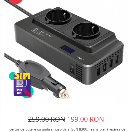
Telefoane mobile Oukitel
Telefoane mobile Ulefone
Telefoane mobile Unihertz
Telefoane mobile Cubot
Telefoane mobile Blackview
Telefoane mobile OSCAL
Telefoane mobile Fossibot
Telefoane mobile Lagenio
Telefoane mobile Samsung
Telefoane mobile iSEN
Telefoane mobile F150
Telefoane mobile HUAWEI
Telefoane mobile iHunt
Telefoane mobile Xiaomi
Telefoane mobile AGM
259,00 RON
199,00 RON
Telefoane mobile Realme
Telefoane mobile ZTE Nubia
Invertor de putere cu unda sinusoidala iSEN 8300. Transformă ieșirea de