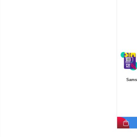
Telefoane mobile ZTE Nubia
Telefoane mobile ALTE
BRANDURI
Tablete PC, mini PC si
laptopuri
Tablete PC
Tablete pc cu proiector video
Tablete rezistente
Tablete pentru copii
Laptop-uri
Sams
Monitoare pc
Mini Pc
Accesorii
TV si Proiectoare Smart
Camere auto, home si sport
Camere auto DVR