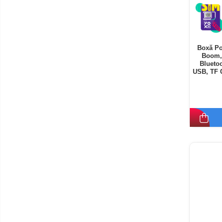
Boxă Po
Boom,
Blueto
USB, TF 