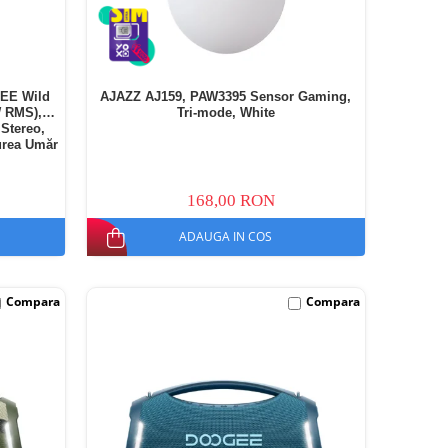
GEE Wild
AJAZZ AJ159, PAW3395 Sensor Gaming,
 RMS),
Tri-mode, White
Stereo,
urea Umăr
168,00 RON
ADAUGA IN COS
Compara
Compara