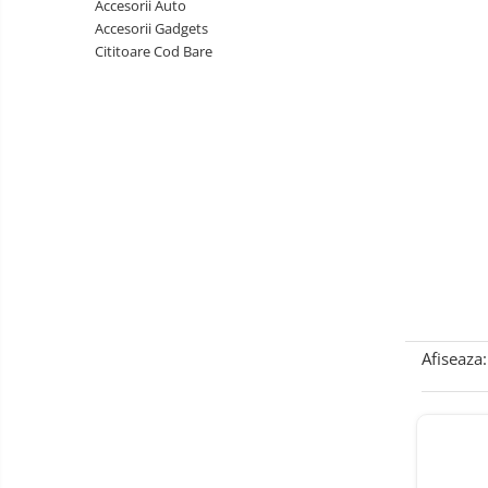
Accesorii Auto
Telefoane mobile Oukitel
Accesorii Gadgets
Telefoane mobile Ulefone
Cititoare Cod Bare
Telefoane mobile Unihertz
Telefoane mobile Cubot
Telefoane mobile Blackview
Telefoane mobile OSCAL
Telefoane mobile Fossibot
Telefoane mobile Lagenio
Telefoane mobile Samsung
Telefoane mobile iSEN
Telefoane mobile F150
Telefoane mobile HUAWEI
Afiseaza:
Telefoane mobile iHunt
Telefoane mobile Xiaomi
Telefoane mobile AGM
Telefoane mobile Realme