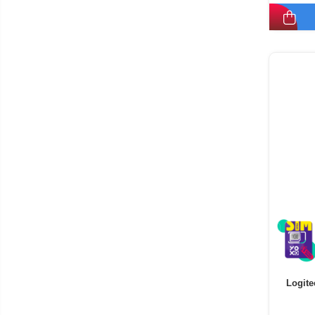
electrice
Piese si accesorii
Gadgets
Smart Home
Produse Ingrijire Personala
Accesorii Gadgets
Drone cu Camera
Baterii externe
Accesorii Auto
Lifestyle
Boxe Portabile
Cititoare Cod Bare
Navigații auto dedicate
Power station - Stații de
energie electrică portabile
Panouri solare portabile
Logit
Statii incarcare masini