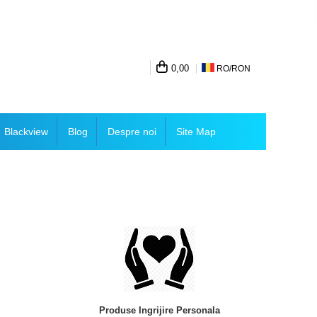
0,00
RO/
RON
Blackview
Blog
Despre noi
Site Map
Produse Ingrijire Personala