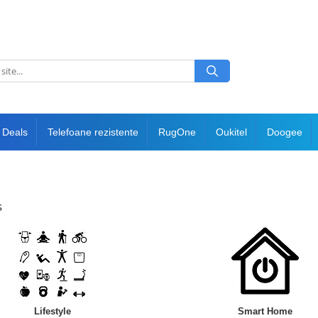
 Deals
Telefoane rezistente
RugOne
Oukitel
Doogee
s
Lifestyle
Smart Home