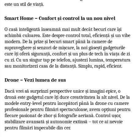
este un stil de viață.
Smart Home – Confort și control la un nou nivel
O casă inteligentă înseamnă mai mult decât becuri care își 
schimbă culoarea. Este despre control total, eficiență și un vibe 
modern. De la prize și becuri smart până la camere de 
supraveghere și senzori de mișcare, la noi găsești gadgeturile 
care îți oferă siguranță, confort și un plus de tech în viața de zi 
cu zi. Cu un singur tap pe telefon, ajustezi lumina, temperatura 
sau monitorizezi casa de la distanță. Simplu, rapid, eficient.
Drone – Vezi lumea de sus
Dacă vrei să surprinzi perspective unice și imagini epice, o 
dronă este gadgetul care îți duce creativitatea la alt nivel. De la 
modele entry-level pentru începători până la drone cu camere 
profesionale pentru filmări spectaculoase, avem opțiuni pentru 
fiecare pasionat de zbor și fotografie aeriană. Control ușor, 
stabilizare avansată și autonomie extinsă – tot ce ai nevoie 
pentru filmări impecabile din cer.