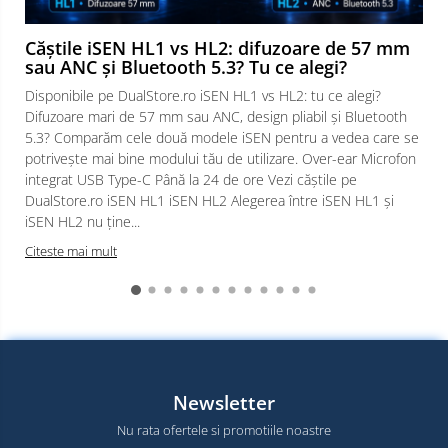
Căștile iSEN HL1 vs HL2: difuzoare de 57 mm
sau ANC și Bluetooth 5.3? Tu ce alegi?
Disponibile pe DualStore.ro iSEN HL1 vs HL2: tu ce alegi?
Difuzoare mari de 57 mm sau ANC, design pliabil și Bluetooth
5.3? Comparăm cele două modele iSEN pentru a vedea care se
potrivește mai bine modului tău de utilizare. Over-ear Microfon
integrat USB Type-C Până la 24 de ore Vezi căștile pe
DualStore.ro iSEN HL1 iSEN HL2 Alegerea între iSEN HL1 și
iSEN HL2 nu ține...
Citeste mai mult
Newsletter
Nu rata ofertele si promotiile noastre