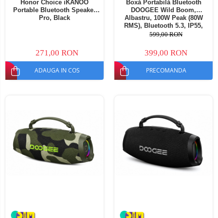
Honor Choice iKANOO
Boxă Portabilă Bluetooth
Portable Bluetooth Speaker
DOOGEE Wild Boom,
Pro, Black
Albastru, 100W Peak (80W
RMS), Bluetooth 5.3, IP55,
RGB, TWS Stereo, USB, TF
599,00 RON
Card, AUX, 6000mAh, Curea
Umăr
271,00 RON
399,00 RON
ADAUGA IN COS
PRECOMANDA