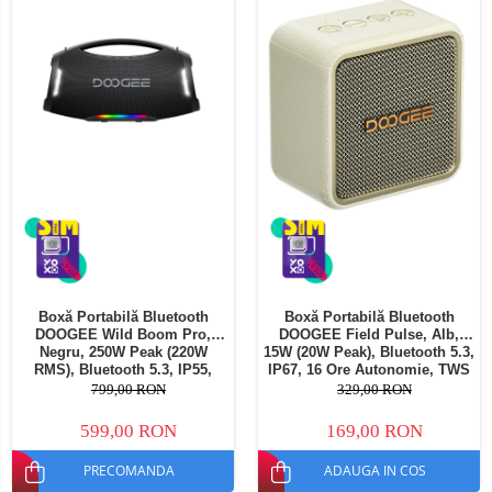
Boxă Portabilă Bluetooth
Boxă Portabilă Bluetooth
DOOGEE Wild Boom Pro,
DOOGEE Field Pulse, Alb,
Negru, 250W Peak (220W
15W (20W Peak), Bluetooth 5.3,
RMS), Bluetooth 5.3, IP55,
IP67, 16 Ore Autonomie, TWS
RGB, TWS Stereo, USB, TF
Stereo, USB, TF Card, AUX,
799,00 RON
329,00 RON
Card, AUX, 12000mAh, Curea
Hands-Free
Umăr
599,00 RON
169,00 RON
PRECOMANDA
ADAUGA IN COS