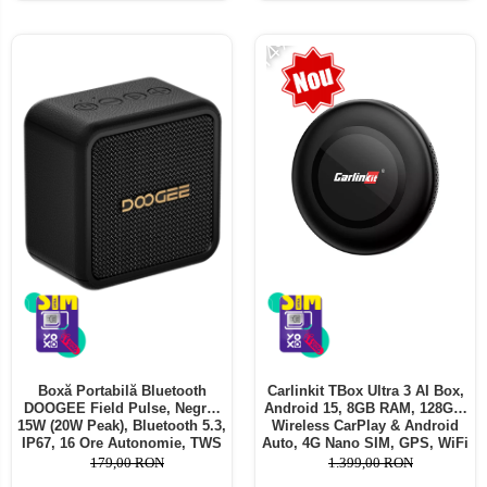
-14%
Boxă Portabilă Bluetooth
Carlinkit TBox Ultra 3 AI Box,
DOOGEE Field Pulse, Negru,
Android 15, 8GB RAM, 128GB,
15W (20W Peak), Bluetooth 5.3,
Wireless CarPlay & Android
IP67, 16 Ore Autonomie, TWS
Auto, 4G Nano SIM, GPS, WiFi
Stereo, USB, TF Card, AUX,
Dual Band, Bluetooth 5.1
179,00 RON
1.399,00 RON
Hands-Free