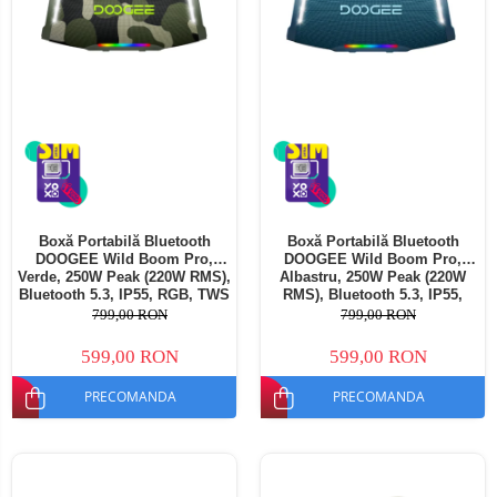
Boxă Portabilă Bluetooth
Boxă Portabilă Bluetooth
DOOGEE Wild Boom Pro,
DOOGEE Wild Boom Pro,
Verde, 250W Peak (220W RMS),
Albastru, 250W Peak (220W
Bluetooth 5.3, IP55, RGB, TWS
RMS), Bluetooth 5.3, IP55,
Stereo, USB, TF Card, AUX,
RGB, TWS Stereo, USB, TF
799,00 RON
799,00 RON
12000mAh, Curea Umăr
Card, AUX, 12000mAh, Curea
Umăr
599,00 RON
599,00 RON
PRECOMANDA
PRECOMANDA