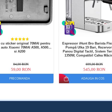
 cu sticker original 70MAI pentru
Espressor iHunt Bro Barista Flex
 auto Xiaomi 70MAI A500, A500S
Pompă Ulka 19 Bari, Rezervor
si A200
Panou Digital Tactil, Sistem Te
1350W, Compatibil Cafea Măcin
Capsule
84,00 RON
699,00 RON
59,00 RON
545,00 RON
PRECOMANDA
ADAUGA IN COS