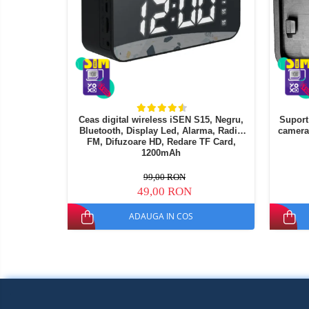
electrice
Piese si accesorii
Gadgets
Smart Home
Produse Ingrijire Personala
Accesorii Gadgets
Drone cu Camera
Ceas digital wireless iSEN S15, Negru,
Suport
Baterii externe
Bluetooth, Display Led, Alarma, Radio
camera
FM, Difuzoare HD, Redare TF Card,
Accesorii Auto
1200mAh
Lifestyle
99,00 RON
Boxe Portabile
49,00 RON
Cititoare Cod Bare
ADAUGA IN COS
Navigații auto dedicate
Power station - Stații de
energie electrică portabile
Panouri solare portabile
Statii incarcare masini