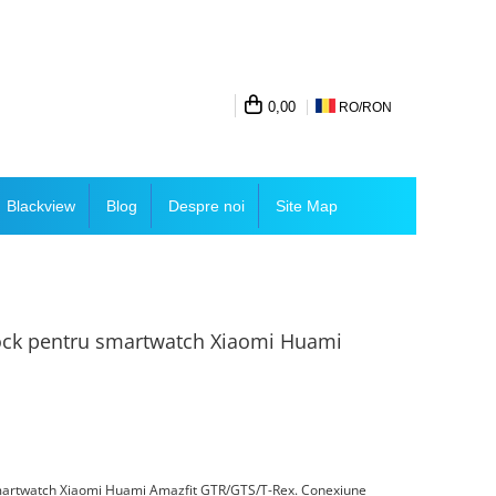
0,00
RO/
RON
Blackview
Blog
Despre noi
Site Map
dock pentru smartwatch Xiaomi Huami
smartwatch Xiaomi Huami Amazfit GTR/GTS/T-Rex. Conexiune