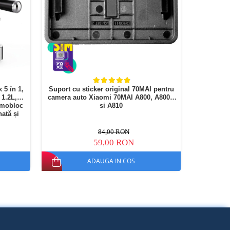
 5 în 1,
Suport cu sticker original 70MAI pentru
Ebook R
 1.2L,
camera auto Xiaomi 70MAI A800, A800S
(Gen11
rmobloc
si A810
ată și
84,00 RON
59,00 RON
ADAUGA IN COS