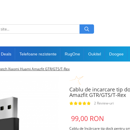
 Deals
Telefoane rezistente
RugOne
Oukitel
Doogee
twatch Xiaomi Huami Amazfit GTR/GTS/T-Rex
Cablu de incarcare tip 
Amazfit GTR/GTS/T-Rex
2 Review-uri
99,00 RON
Cablu de încărcare tip dock pentru 