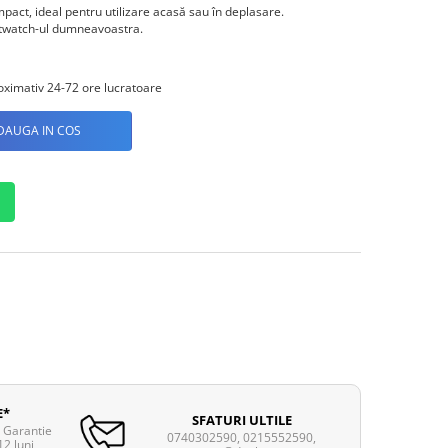
mpact, ideal pentru utilizare acasă sau în deplasare.
rtwatch-ul dumneavoastra.
ximativ 24-72 ore lucratoare
DAUGA IN COS
E*
SFATURI ULTILE
. Garantie
0740302590, 0215552590,
12 luni