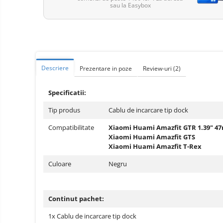
Telefoane mobile ZTE Nubia
sau la Easybox
Telefoane mobile ALTE
BRANDURI
Tablete PC, mini PC si
laptopuri
Tablete PC
Descriere
Prezentare in poze
Review-uri
(2)
Tablete pc cu proiector video
Specificatii:
Tablete rezistente
Tablete pentru copii
Tip produs
Cablu de incarcare tip dock
Laptop-uri
Compatibilitate
Xiaomi Huami Amazfit GTR 1.39" 
Xiaomi Huami Amazfit GTS
Monitoare pc
Xiaomi Huami Amazfit T-Rex
Mini Pc
Culoare
Negru
Accesorii
TV si Proiectoare Smart
Continut pachet:
Camere auto, home si sport
Camere auto DVR
1x Cablu de incarcare tip dock