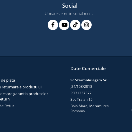
Social
Urmareste-ne in social media
Date Comerciale
 de plata
Sc Starmobilegsm Srl
J24/153/2013
e returnare a produsului
RO31237377
 despre garantia produselor -
return
Str. Traian 15
de Retur
Baia Mare, Maramures,
Romania