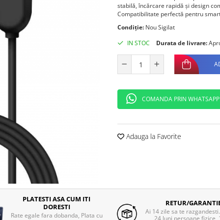
stabilă, încărcare rapidă și design co
Compatibilitate perfectă pentru sma
Condiție:
Nou Sigilat
IN STOC
Durata de livrare:
Apro
A
COMANDA PRIN WHATSAPP
Adauga la Favorite
PLATESTI ASA CUM ITI
RETUR/GARANTI
DORESTI
Ai 14 zile sa te razgandesti
Rate egale fara dobanda, Plata cu
24 luni persoane fizice, 