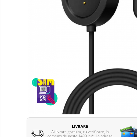
Telefoane mobile Oukitel
Telefoane mobile Ulefone
Telefoane mobile Unihertz
Telefoane mobile Cubot
Telefoane mobile Blackview
Telefoane mobile OSCAL
Telefoane mobile Fossibot
Telefoane mobile Lagenio
Telefoane mobile Samsung
Telefoane mobile iSEN
Telefoane mobile F150
Telefoane mobile HUAWEI
Telefoane mobile iHunt
Telefoane mobile Xiaomi
Telefoane mobile AGM
LIVRARE
Telefoane mobile Realme
Ai livrare gratuita, cu verificare, la
comenzi de peste 1499 lei*. La adresa