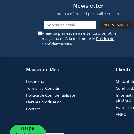
electrice
Newsletter
Media player cu Android
Nu rata ofertele si promotiile noastre
TV Box
Produse
resigilate
Accesorii
Termometre
Vreau sa primesc newsletter cu promotiile
Miracast
non
magazinului. Afla mai multe in
Politica de
contact
Aspiratoare
Confidentialitate
robot,
piese si
Piese de schimb telefoane
accesorii
mobile
Magazinul Meu
Clienti
Despre noi
Modalitati
Termeni si Conditii
Conditii d
Politica de Confidentialitate
Informatii
pickUp & 
Livrarea produselor
Formular 
Contact
ANPC
Hai pe