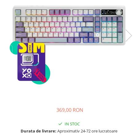
Telefoane mobile Unihertz
Telefoane mobile Cubot
Telefoane mobile Blackview
Telefoane mobile OSCAL
Telefoane mobile Fossibot
Telefoane mobile Lagenio
Telefoane mobile Samsung
Telefoane mobile iSEN
Telefoane mobile F150
Telefoane mobile HUAWEI
Telefoane mobile iHunt
Telefoane mobile Xiaomi
Telefoane mobile AGM
Telefoane mobile Realme
369,00 RON
Telefoane mobile ZTE Nubia
Telefoane mobile ALTE BRANDURI
IN STOC
Durata de livrare:
Aproximativ 24-72 ore lucratoare