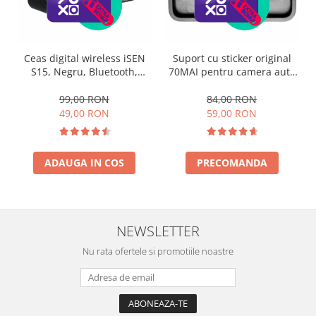
Ceas digital wireless iSEN
Suport cu sticker original
S15, Negru, Bluetooth,
70MAI pentru camera auto
Display Led, Alarma, Radio
Xiaomi 70MAI A500, A500S
FM, Difuzoare HD, Redare
si A200
99,00 RON
84,00 RON
TF Card, 1200mAh
49,00 RON
59,00 RON
ADAUGA IN COS
PRECOMANDA
NEWSLETTER
Nu rata ofertele si promotiile noastre