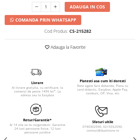
ADAUGA IN COS
COMANDA PRIN WHATSAPP
Cod Produs:
CS-215282
Adauga la Favorite
Platesti asa cum iti doresti
Livrare
Rate egale fara dobanda, Plata cu
Ai livrare gratuita, cu verificare, la
card didactic, Easybox, Apple Pay,
comenzi de peste 1499 lei*. La
ramburs, OP, Visa, etc
adresa sau la Easybox
Retur/Garantie*
Sfaturi ultile
Ai 14 zile sa te razgandesti. Garantie
0740302590, 0215552590,
24 luni persoane fizice, 12 luni
contact@dualstore.ro
persoane juridice