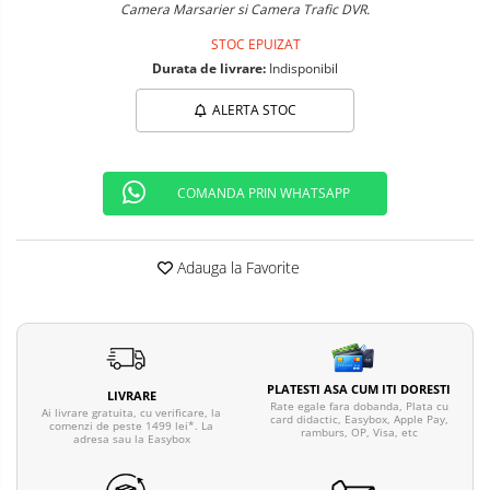
Camera Marsarier si Camera Trafic DVR.
Telefoane mobile ALTE BRANDURI
STOC EPUIZAT
Durata de livrare:
Indisponibil
ALERTA STOC
COMANDA PRIN WHATSAPP
Adauga la Favorite
PLATESTI ASA CUM ITI DORESTI
LIVRARE
Rate egale fara dobanda, Plata cu
Ai livrare gratuita, cu verificare, la
card didactic, Easybox, Apple Pay,
comenzi de peste 1499 lei*. La
ramburs, OP, Visa, etc
adresa sau la Easybox