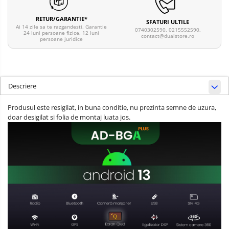
RETUR/GARANTIE*
SFATURI ULTILE
Ai 14 zile sa te razgandesti. Garantie
0740302590, 0215552590,
24 luni persoane fizice, 12 luni
contact@dualstore.ro
persoane juridice
Descriere
Produsul este resigilat, in buna conditie, nu prezinta semne de uzura,
doar desigilat si folia de montaj luata jos.