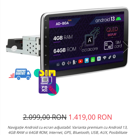
Telefoane mobile Oukitel
Telefoane mobile Ulefone
Telefoane mobile Unihertz
Telefoane mobile Cubot
Telefoane mobile Blackview
Telefoane mobile OSCAL
Telefoane mobile Fossibot
Telefoane mobile Lagenio
Telefoane mobile Samsung
Telefoane mobile iSEN
Telefoane mobile F150
Telefoane mobile HUAWEI
Telefoane mobile iHunt
Telefoane mobile Xiaomi
Telefoane mobile AGM
2.099,00 RON
1.419,00 RON
Telefoane mobile Realme
Navigație Android cu ecran adjustabil. Varianta premium cu Android 13,
Telefoane mobile ZTE Nubia
4GB RAM si 64GB ROM, Internet, GPS, Bluetooth, USB, AUX, Posibilitate