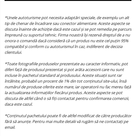
*Unele autoturisme pot necesita adaptări speciale, de exemplu un alt
tip de chenar de încadrare sau conector alimentare. Aceste aspecte se
discuta înainte de achiziție dacă este cazul și se pot remedia pe parcurs
împreună cu suportul tehnic. Firma noastră își rezervă dreptul de a nu
onora o comandă dacă consideră că un produs nu este cel puțin 95%
compatibil și conform cu autoturismul în caz, indiferent de decizia
clientului.
*Toate fotografiile produselor prezentate au caracter informativ, pot
diferi față de produsul prezentat și pot arăta accesorii care nu sunt
incluse în pachetul standard al produsului. Aceste situații sunt rar
întâlnite, probabil un procent de 1% din tot conținutul site-ului, însă
numărul de produse oferite este mare, iar operatorii nu fac mereu față
la actualizarea informațiilor fiecărui produs. Aceste aspecte se pot
discuta de altfel când o să fiți contactat pentru confirmarea comenzii,
daca este cazul.
*Conținutul pachetului poate fi de altfel modificat de către producător
fără să anunțe. Pentru mai multe detalii vă rugăm să ne contactați pe
email.