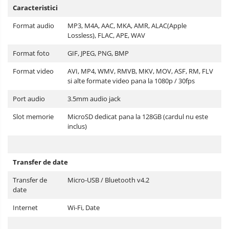
Caracteristici
Format audio
MP3, M4A, AAC, MKA, AMR, ALAC(Apple
Lossless), FLAC, APE, WAV
Format foto
GIF, JPEG, PNG, BMP
Format video
AVI, MP4, WMV, RMVB, MKV, MOV, ASF, RM, FLV
si alte formate video pana la 1080p / 30fps
Port audio
3.5mm audio jack
Slot memorie
MicroSD dedicat pana la 128GB (cardul nu este
inclus)
Transfer de date
Transfer de
Micro-USB / Bluetooth v4.2
date
Internet
Wi-Fi, Date