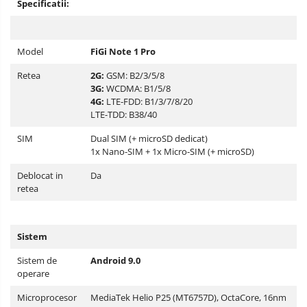
Specificatii:
Model
FiGi Note 1 Pro
Retea
2G:
GSM: B2/3/5/8
3G:
WCDMA: B1/5/8
4G:
LTE-FDD: B1/3/7/8/20
LTE-TDD: B38/40
SIM
Dual SIM (+ microSD dedicat)
1x Nano-SIM + 1x Micro-SIM (+ microSD)
Deblocat in
Da
retea
Sistem
Sistem de
Android 9.0
operare
Microprocesor
MediaTek Helio P25 (MT6757D), OctaCore, 16nm