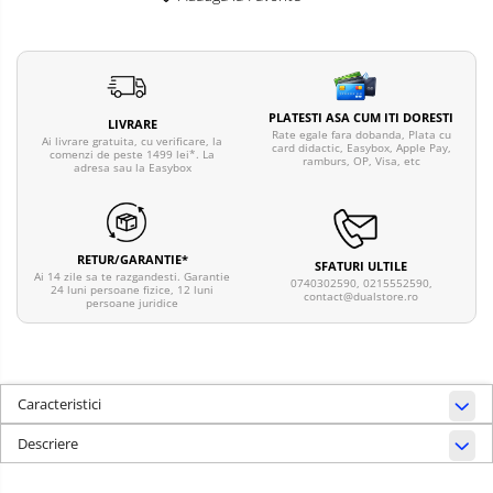
PLATESTI ASA CUM ITI DORESTI
LIVRARE
Rate egale fara dobanda, Plata cu
Ai livrare gratuita, cu verificare, la
card didactic, Easybox, Apple Pay,
comenzi de peste 1499 lei*. La
ramburs, OP, Visa, etc
adresa sau la Easybox
RETUR/GARANTIE*
SFATURI ULTILE
Ai 14 zile sa te razgandesti. Garantie
0740302590, 0215552590,
24 luni persoane fizice, 12 luni
contact@dualstore.ro
persoane juridice
Caracteristici
Descriere