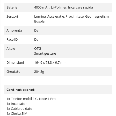
Baterie
4000 mAh, Li-Polimer, Incarcare rapida
Senzori
Lumina, Acceleratie, Proximitate, Geomagnetism,
Busola
Amprenta
Da
Face ID
Da
Altele
OTG
Smart gesture
Dimensiuni
164.6 x 78.3 x 9.7 mm
Greutate
204.3g
Continut pachet:
1x Telefon mobil FiGi Note 1 Pro
1x Incarcator
1x Cablu de date
1x Cheita SIM