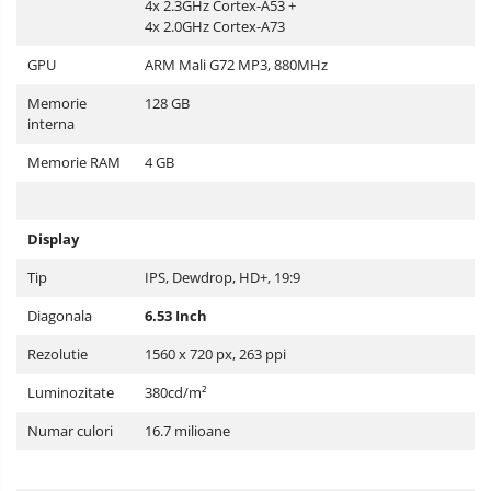
4x 2.3GHz Cortex-A53 +
4x 2.0GHz Cortex-A73
GPU
ARM Mali G72 MP3, 880MHz
Memorie
128 GB
interna
Memorie RAM
4 GB
Display
Tip
IPS, Dewdrop, HD+, 19:9
Diagonala
6.53 Inch
Rezolutie
1560 x 720 px, 263 ppi
Luminozitate
380cd/m²
Numar culori
16.7 milioane