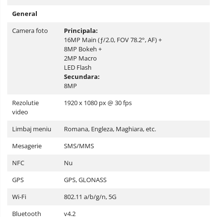
General
Camera foto
Principala:
16MP Main (ƒ/2.0, FOV 78.2°, AF) +
8MP Bokeh +
2MP Macro
LED Flash
Secundara:
8MP
Rezolutie
1920 x 1080 px @ 30 fps
video
Limbaj meniu
Romana, Engleza, Maghiara, etc.
Mesagerie
SMS/MMS
NFC
Nu
GPS
GPS, GLONASS
Wi-Fi
802.11 a/b/g/n, 5G
Bluetooth
v4.2