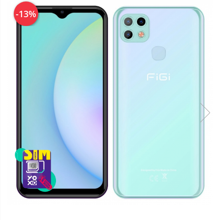
Telefoane mobile Oukitel
-13%
Telefoane mobile Ulefone
Telefoane mobile Unihertz
Telefoane mobile Cubot
Telefoane mobile Blackview
Telefoane mobile OSCAL
Telefoane mobile Fossibot
Telefoane mobile Lagenio
Telefoane mobile Samsung
Telefoane mobile iSEN
Telefoane mobile F150
Telefoane mobile HUAWEI
Telefoane mobile iHunt
Telefoane mobile Xiaomi
Telefoane mobile AGM
Telefoane mobile Realme
Telefoane mobile ZTE Nubia