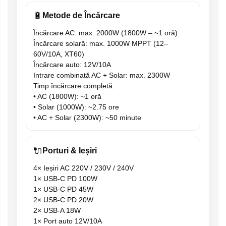
🔋
Metode de Încărcare
Încărcare AC: max. 2000W (1800W – ~1 oră)
Încărcare solară: max. 1000W MPPT (12–
60V/10A, XT60)
Încărcare auto: 12V/10A
Intrare combinată AC + Solar: max. 2300W
Timp încărcare completă:
• AC (1800W): ~1 oră
• Solar (1000W): ~2.75 ore
• AC + Solar (2300W): ~50 minute
🔌
Porturi & Ieșiri
4× Ieșiri AC 220V / 230V / 240V
1× USB-C PD 100W
1× USB-C PD 45W
2× USB-C PD 20W
2× USB-A 18W
1× Port auto 12V/10A