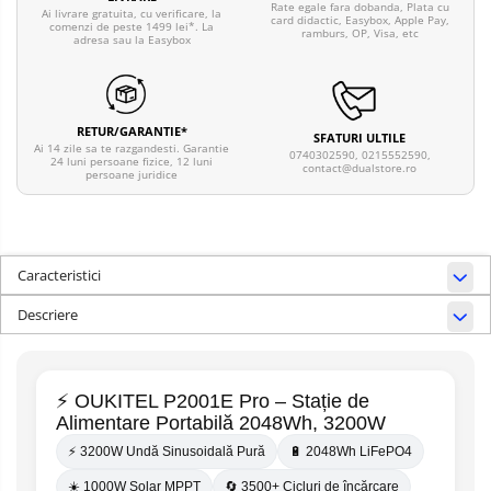
Rate egale fara dobanda, Plata cu
Ai livrare gratuita, cu verificare, la
card didactic, Easybox, Apple Pay,
comenzi de peste 1499 lei*. La
ramburs, OP, Visa, etc
adresa sau la Easybox
RETUR/GARANTIE*
SFATURI ULTILE
Ai 14 zile sa te razgandesti. Garantie
0740302590, 0215552590,
24 luni persoane fizice, 12 luni
contact@dualstore.ro
persoane juridice
Caracteristici
Descriere
⚡ OUKITEL P2001E Pro – Stație de
Alimentare Portabilă 2048Wh, 3200W
⚡ 3200W Undă Sinusoidală Pură
🔋 2048Wh LiFePO4
☀️ 1000W Solar MPPT
🔄 3500+ Cicluri de încărcare