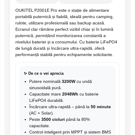
OUKITEL P2001E Pro este o stație de alimentare
portabilă puternică și fiabilă, ideală pentru camping,
rulote, utilizare profesională sau backup acasă.
Ecranul clar rămâne perfect vizibil chiar și în lumină
puternică, permițând monitorizarea constantă a
nivelului bateriei și a consumului. Cu baterie LiFePO4
de lungă durată și încărcare ultra-rapidă, oferă
performanță stabilă pentru echipamente solicitante.
✨ De ce o vei aprecia
Putere nominală
3200W
cu undă
sinusoidală pură.
Capacitate mare
2048Wh
cu baterie
LiFePO4 durabilă.
Încărcare ultra-rapidă – până la
50 minute
(AC + Solar).
Peste
3500 cicluri
până la 80%
capacitate.
Control inteligent prin MPPT și sistem BMS