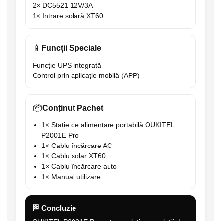
2× DC5521 12V/3A
1× Intrare solară XT60
📱
Funcții Speciale
Funcție UPS integrată
Control prin aplicație mobilă (APP)
📦
Conținut Pachet
1× Stație de alimentare portabilă OUKITEL
P2001E Pro
1× Cablu încărcare AC
1× Cablu solar XT60
1× Cablu încărcare auto
1× Manual utilizare
🏁 Concluzie