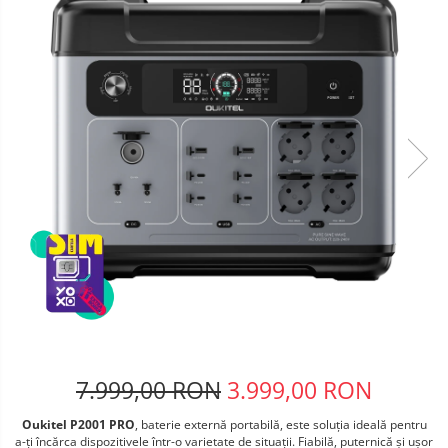
Telefoane mobile Oukitel
Telefoane mobile Ulefone
Telefoane mobile Unihertz
Telefoane mobile Cubot
Telefoane mobile Blackview
Telefoane mobile OSCAL
Telefoane mobile Fossibot
Telefoane mobile Lagenio
Telefoane mobile Samsung
Telefoane mobile iSEN
Telefoane mobile F150
Telefoane mobile HUAWEI
Telefoane mobile iHunt
Telefoane mobile Xiaomi
Telefoane mobile AGM
7.999,00 RON
3.999,00 RON
Telefoane mobile Realme
Oukitel P2001 PRO
, baterie externă portabilă, este soluția ideală pentru
Telefoane mobile ZTE Nubia
a-ți încărca dispozitivele într-o varietate de situații. Fiabilă, puternică și ușor