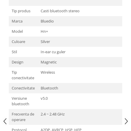
Tip produs
Casti bluetooth stereo
Marca
Bluedio
Model
Hn+
Culoare
Silver
Stil
In-ear cu guler
Design
Magnetic
Tip
Wireless
conectivitate
Conectivitate
Bluetooth
Versiune
v5.0
bluetooth
Frecventa de
2.4 ~ 2.48 GHz
operare
Protocol
A2DP, AVRCP, HSP, HFP