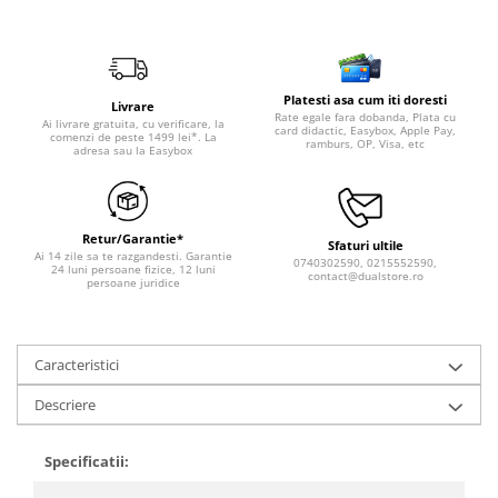
Platesti asa cum iti doresti
Livrare
Rate egale fara dobanda, Plata cu
Ai livrare gratuita, cu verificare, la
card didactic, Easybox, Apple Pay,
comenzi de peste 1499 lei*. La
ramburs, OP, Visa, etc
adresa sau la Easybox
Retur/Garantie*
Sfaturi ultile
Ai 14 zile sa te razgandesti. Garantie
0740302590, 0215552590,
24 luni persoane fizice, 12 luni
contact@dualstore.ro
persoane juridice
Caracteristici
Descriere
Specificatii: