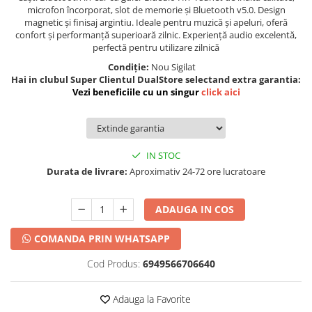
microfon încorporat, slot de memorie și Bluetooth v5.0. Design
magnetic și finisaj argintiu. Ideale pentru muzică și apeluri, oferă
confort și performanță superioară zilnic. Experiență audio excelentă,
perfectă pentru utilizare zilnică
Condiție:
Nou Sigilat
Hai in clubul Super Clientul DualStore selectand extra garantia:
Vezi beneficiile cu un singur
click aici
IN STOC
Durata de livrare:
Aproximativ 24-72 ore lucratoare
ADAUGA IN COS
COMANDA PRIN WHATSAPP
Cod Produs:
6949566706640
Adauga la Favorite