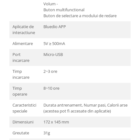
Volum -
Buton multifunctional
Buton de selectare a modului de redare
Aplicatie de
Bluedio APP
interactiune
Alimentare
5V ≥ 500mA
Port
Micro-USB
incarcare
Timp
2~3 ore
incarcare
Timp
8~10 ore
operare
Caracteristici
Durata antrenament, Numar pasi, Calorii arse
speciale
(acestea pot fi accesate din aplicatie)
Dimensiuni
172 x 145 mm
Greutate
31g