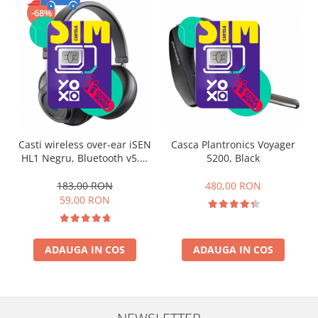
-68%
Casti wireless over-ear iSEN
Casca Plantronics Voyager
HL1 Negru, Bluetooth v5.0,
5200, Black
Microfon, USB Type-C,
300mAh
183,00 RON
480,00 RON
59,00 RON
ADAUGA IN COS
ADAUGA IN COS
NEWSLETTER