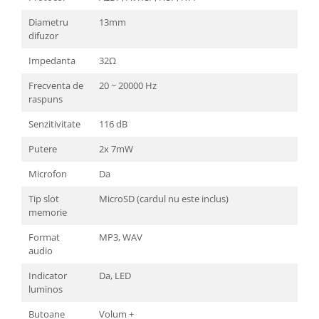
Diametru
13mm
difuzor
Impedanta
32Ω
Frecventa de
20 ~ 20000 Hz
raspuns
Senzitivitate
116 dB
Putere
2x 7mW
Microfon
Da
Tip slot
MicroSD (cardul nu este inclus)
memorie
Format
MP3, WAV
audio
Indicator
Da, LED
luminos
Butoane
Volum +