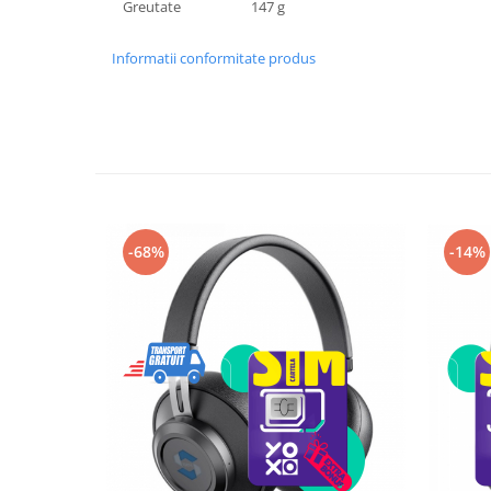
Greutate
147 g
Camere Supraveghere
Informatii conformitate produs
Mini Video Camera
Accesorii Camere Supraveghere
Casti
Casti Wireless
Casti cu Fir
Casti Profesionale
-68%
-14%
Ceasuri si Inele smart, bratari
fitness
Smartwatch
Ceasuri Smart pentru copii
Bratari Fitness
Inel Smart
Accesorii Smartwatch
Trotinete electrice si accesorii