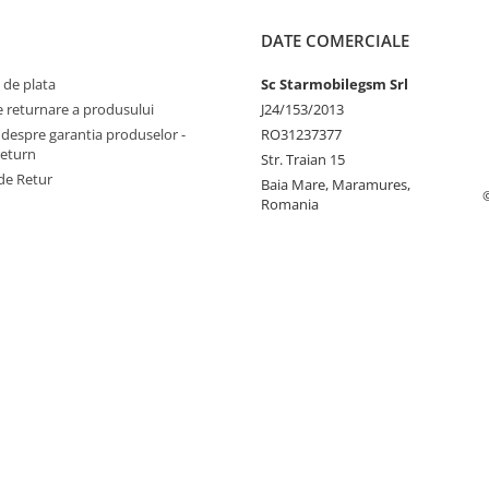
DATE COMERCIALE
 de plata
Sc Starmobilegsm Srl
e returnare a produsului
J24/153/2013
 despre garantia produselor -
RO31237377
return
Str. Traian 15
de Retur
Baia Mare, Maramures,
Romania