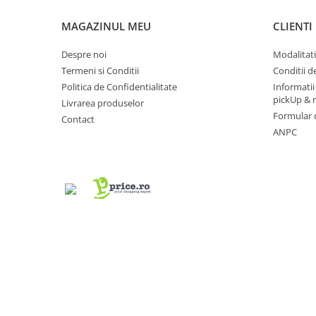
electrică portabile
MAGAZINUL MEU
CLIENTI
Panouri solare portabile
Statii incarcare masini electrice
Despre noi
Modalitati
Media player cu Android
Termeni si Conditii
Conditii d
TV Box
Politica de Confidentialitate
Informatii
pickUp & 
Accesorii
Livrarea produselor
Formular 
Contact
Miracast
ANPC
Produse resigilate
Termometre non contact
Aspiratoare robot, piese si accesorii
Piese de schimb telefoane mobile