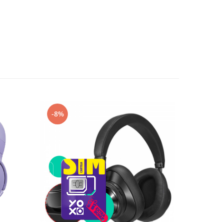
-8%
-53%