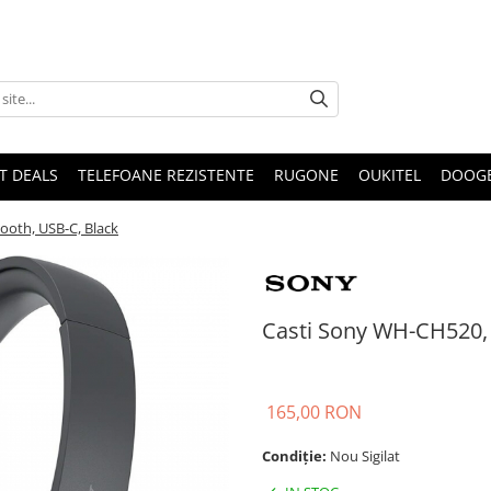
T DEALS
TELEFOANE REZISTENTE
RUGONE
OUKITEL
DOOG
ooth, USB-C, Black
Casti Sony WH-CH520, 
165,00 RON
Condiție:
Nou Sigilat