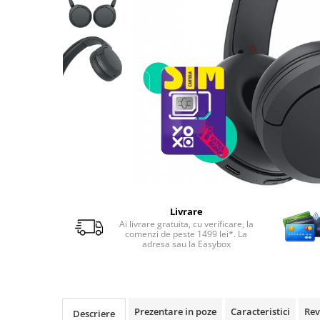
Telefoane mobile RugOne
Telefoane mobile Doogee
Telefoane mobile Oukitel
Telefoane mobile Ulefone
Telefoane mobile Unihertz
Telefoane mobile Cubot
Telefoane mobile Blackview
Telefoane mobile OSCAL
Telefoane mobile Fossibot
Telefoane mobile Lagenio
Telefoane mobile Samsung
Livrare
Telefoane mobile iSEN
Ai livrare gratuita, cu verificare, la
Telefoane mobile F150
comenzi de peste 1499 lei*. La
adresa sau la Easybox
Telefoane mobile HUAWEI
Telefoane mobile iHunt
Telefoane mobile Xiaomi
Telefoane mobile AGM
Prezentare in poze
Caracteristici
Rev
Descriere