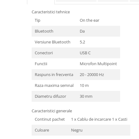
Telefoane mobile Realme
Telefoane mobile ZTE Nubia
Caracteristici tehnice
Telefoane mobile ALTE BRANDURI
Tip
On the ear
Tablete PC, mini PC si laptopuri
Bluetooth
Da
Tablete PC
Versiune Bluetooth
5.2
Tablete pc cu proiector video
Conectori
USB C
Tablete rezistente
Functii
Microfon Multipoint
Tablete pentru copii
Laptop-uri
Raspuns in frecventa
20 - 20000 Hz
Monitoare pc
Raza maxima semnal
10 m
Mini Pc
Diametru difuzor
30 mm
Accesorii
Caracteristici generale
TV si Proiectoare Smart
Continut pachet
1 x Cablu de incarcare 1 x Casti
Camere auto, home si sport
Camere auto DVR
Culoare
Negru
Oglinzi auto smart cu camera