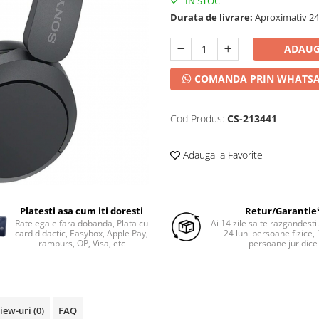
IN STOC
Durata de livrare:
Aproximativ 24-
ADAUG
COMANDA PRIN WHATS
Cod Produs:
CS-213441
Adauga la Favorite
Platesti asa cum iti doresti
Retur/Garantie
Rate egale fara dobanda, Plata cu
Ai 14 zile sa te razgandesti
card didactic, Easybox, Apple Pay,
24 luni persoane fizice, 
ramburs, OP, Visa, etc
persoane juridice
iew-uri
(0)
FAQ