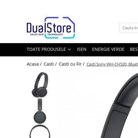
Toate Produsele
Noutati
Best Deals
Producatori Telefoane Mobila
TOATE PRODUSELE
ISEN
ENERGIE VERDE
BES
Telefoane mobile
Acasa /
Casti /
Casti cu Fir /
Casti Sony WH-CH520, Bluet
Toate ( smart si clasice )
Telefoane Rezistente
Telefoane cu proiector video
Telefoane (Smartphone) 5G
Telefoane cu camera termica
Telefoane clasice
Piese si accesorii telefoane mobile
Producatori telefoane