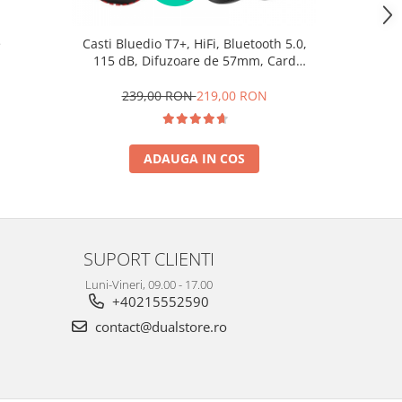
e
Casti Bluedio T7+, HiFi, Bluetooth 5.0,
Casti wir
115 dB, Difuzoare de 57mm, Card
HL2, Negr
memorie, Control vocal, 4 microfoane,
incor
Izolare zgomot reglabila
cancel
239,00 RON
219,00 RON
1
ADAUGA IN COS
SUPORT CLIENTI
Luni-Vineri, 09.00 - 17.00
+40215552590
contact@dualstore.ro