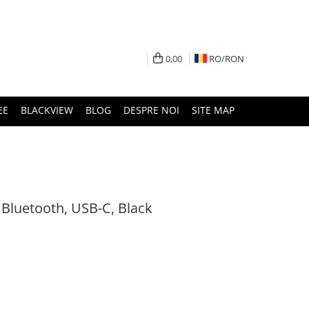
0,00
RO/
RON
EE
BLACKVIEW
BLOG
DESPRE NOI
SITE MAP
Bluetooth, USB-C, Black