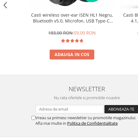
Trotinete
Casti wireless over-ear iSEN HL1 Negru,
Casti B
Piese si accesorii
Bluetooth v5.0, Microfon, USB Type-C,
4.1
Biciclete electrice
300mAh
183,00 RON
59,00 RON
Gadgets
Smart Home
Produse Ingrijire Personala
ADAUGA IN COS
Accesorii Gadgets
Drone cu Camera
Baterii externe
NEWSLETTER
Accesorii Auto
Nu rata ofertele si promotiile noastre
Lifestyle
Boxe Portabile
Cititoare Cod Bare
Vreau sa primesc newsletter cu promotiile magazinului.
Afla mai multe in
Politica de Confidentialitate
Navigații auto dedicate
Power station - Stații de energie