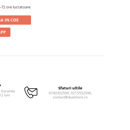
72 ore lucratoare
A IN COS
APP
*
Sfaturi ultile
. Garantie
0740302590, 0215552590,
12 luni
contact@dualstore.ro