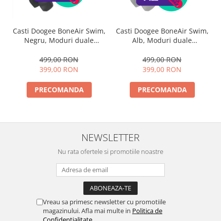
Casti Doogee BoneAir Swim,
Casti Doogee BoneAir Swim,
Negru, Moduri duale
Alb, Moduri duale
Bluetooth 5.3 + MP3, 64GB
Bluetooth 5.3 + MP3, 64GB
ROM, 140 mAh, IP68,
ROM, 140 mAh, IP68,
499,00 RON
499,00 RON
Design usor, Ideale pentru
Design usor, Ideale pentru
399,00 RON
399,00 RON
alergare sporturi in aer
alergare sporturi in aer
liber
liber
PRECOMANDA
PRECOMANDA
NEWSLETTER
Nu rata ofertele si promotiile noastre
Vreau sa primesc newsletter cu promotiile
magazinului. Afla mai multe in
Politica de
Confidentialitate