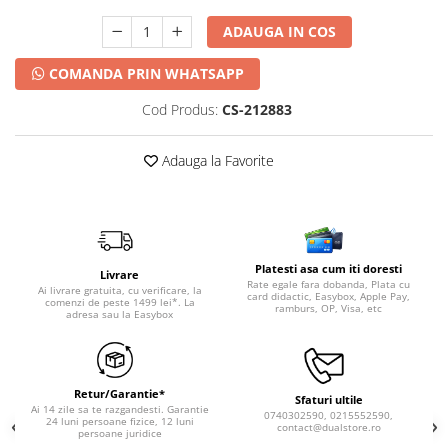
ADAUGA IN COS
COMANDA PRIN WHATSAPP
Cod Produs:
CS-212883
Adauga la Favorite
Platesti asa cum iti doresti
Livrare
Rate egale fara dobanda, Plata cu
Ai livrare gratuita, cu verificare, la
card didactic, Easybox, Apple Pay,
comenzi de peste 1499 lei*. La
ramburs, OP, Visa, etc
adresa sau la Easybox
Retur/Garantie*
Sfaturi ultile
Ai 14 zile sa te razgandesti. Garantie
0740302590, 0215552590,
24 luni persoane fizice, 12 luni
contact@dualstore.ro
persoane juridice