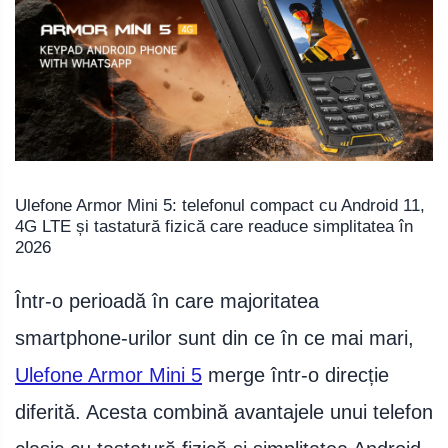
Telefoane mobile Oukitel
Telefoane mobile Ulefone
Telefoane mobile Unihertz
Telefoane mobile Cubot
Telefoane mobile Blackview
Telefoane mobile OSCAL
Telefoane mobile Fossibot
Telefoane mobile Lagenio
Ulefone Armor Mini 5: telefonul compact cu Android 11,
Telefoane mobile Samsung
4G LTE și tastatură fizică care readuce simplitatea în
Telefoane mobile iSEN
2026
Telefoane mobile F150
Telefoane mobile HUAWEI
Într-o perioadă în care majoritatea
Telefoane mobile iHunt
smartphone-urilor sunt din ce în ce mai mari,
Telefoane mobile Xiaomi
Ulefone Armor Mini 5
merge într-o direcție
Telefoane mobile AGM
Telefoane mobile Realme
diferită. Acesta combină avantajele unui telefon
Telefoane mobile ZTE Nubia