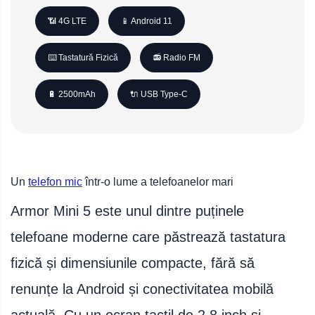
📶 4G LTE
📱 Android 11
⌨️ Tastatură Fizică
📻 Radio FM
🔋 2500mAh
🔌 USB Type-C
Un
telefon mic
într-o lume a telefoanelor mari
Armor Mini 5 este unul dintre puținele
telefoane moderne care păstrează tastatura
fizică și dimensiunile compacte, fără să
renunțe la Android și conectivitatea mobilă