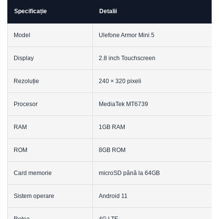
Specificație
Detalii
Model
Ulefone Armor Mini 5
Display
2.8 inch Touchscreen
Rezoluție
240 × 320 pixeli
Procesor
MediaTek MT6739
RAM
1GB RAM
ROM
8GB ROM
Card memorie
microSD până la 64GB
Sistem operare
Android 11
Rețea
4G LTE