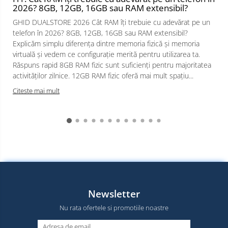
2026? 8GB, 12GB, 16GB sau RAM extensibil?
GHID DUALSTORE 2026 Cât RAM îți trebuie cu adevărat pe un
telefon în 2026? 8GB, 12GB, 16GB sau RAM extensibil?
Explicăm simplu diferența dintre memoria fizică și memoria
virtuală și vedem ce configurație merită pentru utilizarea ta.
Răspuns rapid 8GB RAM fizic sunt suficienți pentru majoritatea
activităților zilnice. 12GB RAM fizic oferă mai mult spațiu...
Citeste mai mult
Newsletter
Nu rata ofertele si promotiile noastre