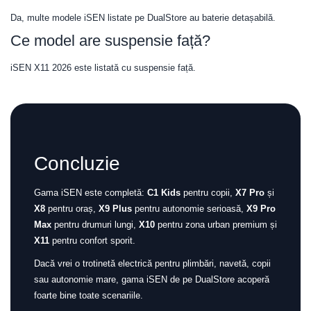
Da, multe modele iSEN listate pe DualStore au baterie detașabilă.
Ce model are suspensie față?
iSEN X11 2026 este listată cu suspensie față.
Concluzie
Gama iSEN este completă:
C1 Kids
pentru copii,
X7 Pro
și
X8
pentru oraș,
X9 Plus
pentru autonomie serioasă,
X9 Pro
Max
pentru drumuri lungi,
X10
pentru zona urban premium și
X11
pentru confort sporit.
Dacă vrei o trotinetă electrică pentru plimbări, navetă, copii
sau autonomie mare, gama iSEN de pe DualStore acoperă
foarte bine toate scenariile.