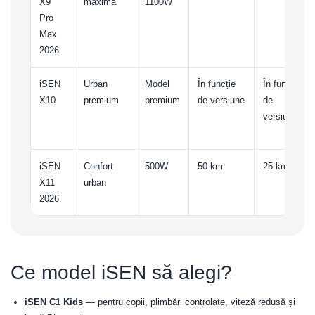
X9
maximă
1100W
Pro
Max
2026
iSEN
Urban
Model
În funcție
În funcție
X10
premium
premium
de versiune
de
versiune
iSEN
Confort
500W
50 km
25 km/h
X11
urban
2026
Ce model iSEN să alegi?
iSEN C1 Kids
— pentru copii, plimbări controlate, viteză redusă și