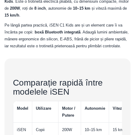
Kids
. Este o trotinetă electrică pliabilă, cu dimensiuni compacte, motor
de
200W
, roți de
8 inch
, autonomie de
10–15 km
și viteză maximă de
15 km/h
.
Pe lângă partea practică, iSEN C1 Kids are și un element care îi va
încânta pe copii:
boxă Bluetooth integrată
. Adaugă lumini ambientale,
mânere ergonomice din silicon, E-ABS, frână de picior și pliere rapidă,
iar rezultatul este o trotinetă prietenoasă pentru plimbări controlate.
Comparație rapidă între
modelele iSEN
Model
Utilizare
Motor /
Autonomie
Viteză
Putere
iSEN
Copii
200W
10–15 km
15 km/h