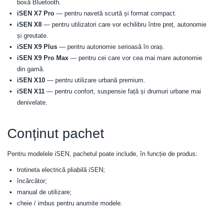
boxă Bluetooth.
iSEN X7 Pro
— pentru navetă scurtă și format compact.
iSEN X8
— pentru utilizatori care vor echilibru între preț, autonomie
și greutate.
iSEN X9 Plus
— pentru autonomie serioasă în oraș.
iSEN X9 Pro Max
— pentru cei care vor cea mai mare autonomie
din gamă.
iSEN X10
— pentru utilizare urbană premium.
iSEN X11
— pentru confort, suspensie față și drumuri urbane mai
denivelate.
Conținut pachet
Pentru modelele iSEN, pachetul poate include, în funcție de produs:
trotineta electrică pliabilă iSEN;
încărcător;
manual de utilizare;
cheie / imbus pentru anumite modele.