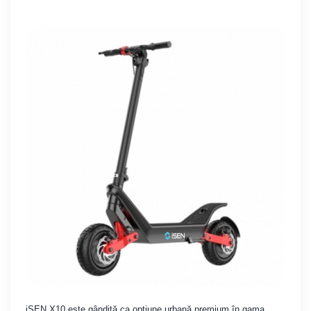
iSEN X10 este gândită ca opțiune urbană premium în gama