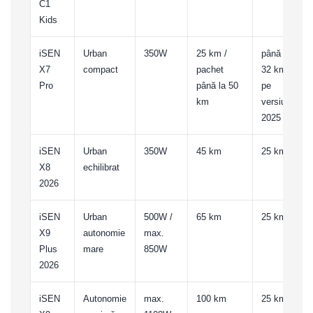
C1
Kids
iSEN
Urban
350W
25 km /
până la
X7
compact
pachet
32 km/h
Pro
până la 50
pe
km
versiunea
2025
iSEN
Urban
350W
45 km
25 km/h
X8
echilibrat
2026
iSEN
Urban
500W /
65 km
25 km/h
X9
autonomie
max.
Plus
mare
850W
2026
iSEN
Autonomie
max.
100 km
25 km/h