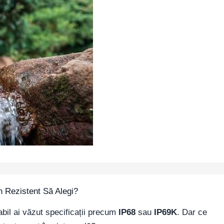
 Rezistent Să Alegi?
abil ai văzut specificații precum
IP68
sau
IP69K
. Dar ce