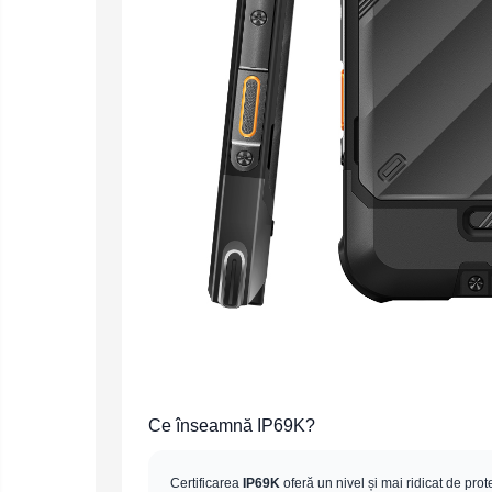
electrice
Media player cu Android
TV Box
Produse
resigilate
Accesorii
Termometre
Miracast
non
contact
Aspiratoare
robot,
piese si
Piese de schimb telefoane
accesorii
mobile
Ce înseamnă IP69K?
Certificarea
IP69K
oferă un nivel și mai ridicat de prote