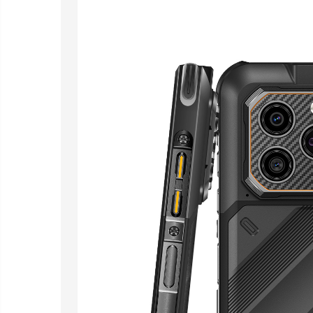
electrice
Piese si accesorii
Gadgets
Smart Home
Produse Ingrijire Personala
Accesorii Gadgets
Drone cu Camera
Baterii externe
Accesorii Auto
Lifestyle
Boxe Portabile
Cititoare Cod Bare
Navigații auto dedicate
Power station - Stații de
energie electrică portabile
Panouri solare portabile
Statii incarcare masini