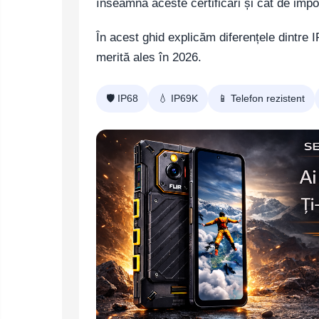
Telefoane mobile ZTE Nubia
înseamnă aceste certificări și cât de impo
Telefoane mobile ALTE
În acest ghid explicăm diferențele dintre 
BRANDURI
merită ales în 2026.
Tablete PC, mini PC si
laptopuri
Tablete PC
🛡️ IP68
💧 IP69K
📱 Telefon rezistent
Tablete pc cu proiector video
Tablete rezistente
Tablete pentru copii
Laptop-uri
Monitoare pc
Mini Pc
Accesorii
TV si Proiectoare Smart
Camere auto, home si sport
Camere auto DVR