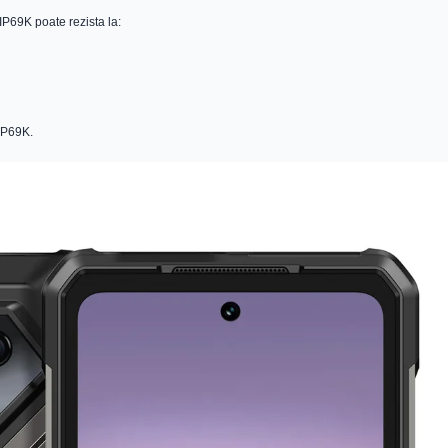
 IP69K poate rezista la:
IP69K.