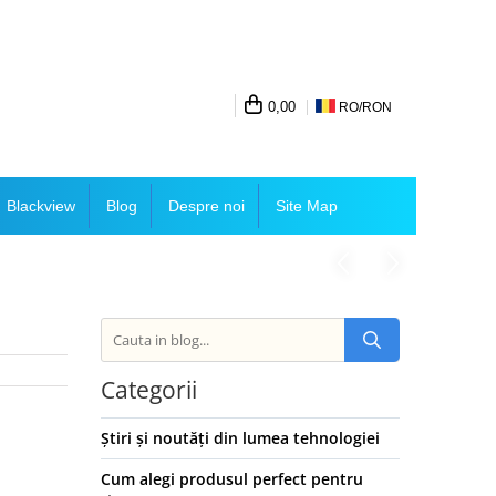
0,00
RO/
RON
Blackview
Blog
Despre noi
Site Map
Categorii
Știri și noutăți din lumea tehnologiei
Cum alegi produsul perfect pentru