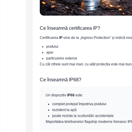
Oglinzi auto smart cu camera
Camere Supraveghere
Mini Video Camera
Ce înseamnă certificarea IP?
Accesorii Camere
Supraveghere
Certificarea
IP
vine de la „Ingress Protection” și indică niv
Casti
prafului
apei
Casti Wireless
Ceasuri
particulelor externe
si Inele
Casti cu Fir
Cu cât cifrele sunt mai mari, cu atât protecția este mai bun
smart,
Trotinete
bratari
Casti Profesionale
electrice
fitness
si
Ce înseamnă IP68?
Smartwatch
accesorii
Ceasuri Smart pentru copii
Un dispozitiv
IP68
este:
Bratari Fitness
complet protejat împotriva prafului
Inel Smart
rezistent la apă
poate rezista la scufundări accidentale
Accesorii Smartwatch
Majoritatea telefoanelor flagship moderne folosesc IP
Trotinete
Biciclete