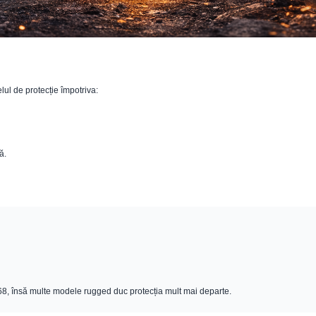
elul de protecție împotriva:
ă.
68, însă multe modele rugged duc protecția mult mai departe.