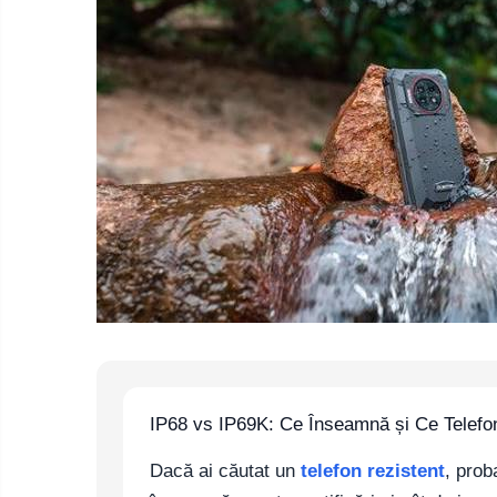
Telefoane mobile Oukitel
Telefoane mobile Ulefone
Telefoane mobile Unihertz
Telefoane mobile Cubot
Telefoane mobile Blackview
Telefoane mobile OSCAL
Telefoane mobile Fossibot
Telefoane mobile Lagenio
Telefoane mobile Samsung
Telefoane mobile iSEN
Telefoane mobile F150
Telefoane mobile HUAWEI
Telefoane mobile iHunt
Telefoane mobile Xiaomi
IP68 vs IP69K: Ce Înseamnă și Ce Telefon
Telefoane mobile AGM
Telefoane mobile Realme
Dacă ai căutat un
telefon rezistent
, prob