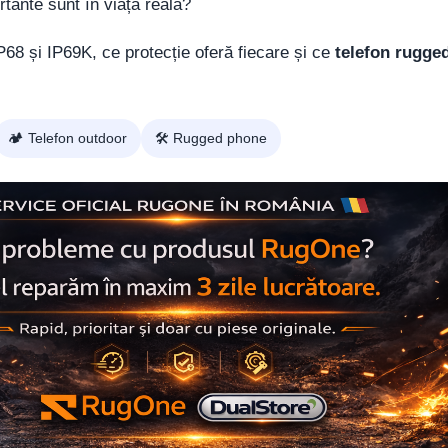
rtante sunt în viața reală?
IP68 și IP69K, ce protecție oferă fiecare și ce
telefon rugge
🏕️ Telefon outdoor
🛠️ Rugged phone