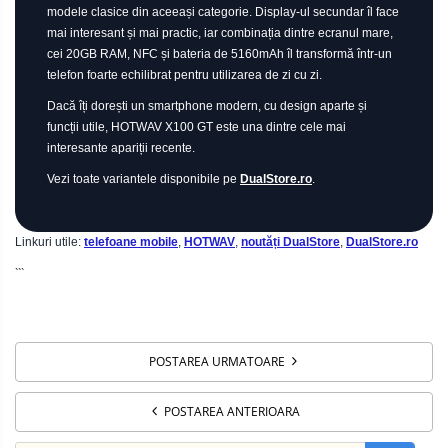
modele clasice din aceeași categorie. Display-ul secundar îl face
mai interesant și mai practic, iar combinația dintre ecranul mare,
cei 20GB RAM, NFC și bateria de 5160mAh îl transformă într-un
telefon foarte echilibrat pentru utilizarea de zi cu zi.
Dacă îți dorești un smartphone modern, cu design aparte și
funcții utile, HOTWAV X100 GT este una dintre cele mai
interesante apariții recente.
Vezi toate variantele disponibile pe
DualStore.ro
.
Linkuri utile:
telefoane mobile
,
HOTWAV
,
noutăți DualStore
,
DualStore.ro
```
POSTAREA URMATOARE
POSTAREA ANTERIOARA