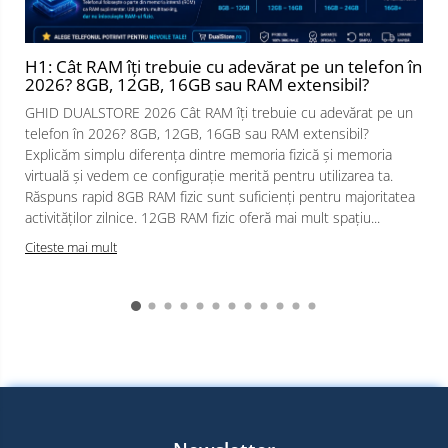
H1: Cât RAM îți trebuie cu adevărat pe un telefon în
2026? 8GB, 12GB, 16GB sau RAM extensibil?
GHID DUALSTORE 2026 Cât RAM îți trebuie cu adevărat pe un
telefon în 2026? 8GB, 12GB, 16GB sau RAM extensibil?
Explicăm simplu diferența dintre memoria fizică și memoria
virtuală și vedem ce configurație merită pentru utilizarea ta.
Răspuns rapid 8GB RAM fizic sunt suficienți pentru majoritatea
activităților zilnice. 12GB RAM fizic oferă mai mult spațiu...
Citeste mai mult