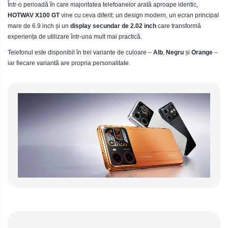
Telefoane mobile Oukitel
Într-o perioadă în care majoritatea telefoanelor arată aproape identic,
Telefoane mobile Ulefone
HOTWAV X100 GT
vine cu ceva diferit: un design modern, un ecran principal
mare de 6.9 inch și un
display secundar de 2.02 inch
care transformă
Telefoane mobile Unihertz
experiența de utilizare într-una mult mai practică.
Telefoane mobile Cubot
Telefonul este disponibil în trei variante de culoare –
Alb
,
Negru
și
Orange
–
Telefoane mobile Blackview
iar fiecare variantă are propria personalitate.
Telefoane mobile OSCAL
Telefoane mobile Fossibot
Telefoane mobile Lagenio
Telefoane mobile Samsung
Telefoane mobile iSEN
Telefoane mobile F150
Telefoane mobile HUAWEI
Telefoane mobile iHunt
Telefoane mobile Xiaomi
Telefoane mobile AGM
Telefoane mobile Realme
Telefoane mobile ZTE Nubia