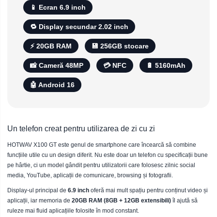
📱 Ecran 6.9 inch
Telefoane mobile ALTE BRANDURI
🔁 Display secundar 2.02 inch
⚡ 20GB RAM
💾 256GB stocare
📸 Cameră 48MP
💳 NFC
🔋 5160mAh
🤖 Android 16
Un telefon creat pentru utilizarea de zi cu zi
HOTWAV X100 GT este genul de smartphone care încearcă să combine
funcțiile utile cu un design diferit. Nu este doar un telefon cu specificații bune
pe hârtie, ci un model gândit pentru utilizatorii care folosesc zilnic social
media, YouTube, aplicații de comunicare, browsing și fotografii.
Display-ul principal de
6.9 inch
oferă mai mult spațiu pentru conținut video și
aplicații, iar memoria de
20GB RAM (8GB + 12GB extensibili)
îl ajută să
ruleze mai fluid aplicațiile folosite în mod constant.