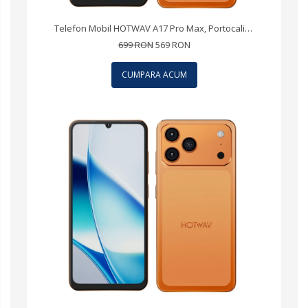
Telefon Mobil HOTWAV A17 Pro Max, Portocaliu, 4G LTE, Ecran 6.75" 120Hz, 12GB RAM (3GB + 9GB extensibili), 64GB, Android 15, 5160mAh, Dual SIM
699 RON
569 RON
CUMPARA ACUM