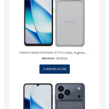
Telefon Mobil HOTWAV A17 Pro Max, Argintiu, 4G, 6.75" IPS, 16GB RAM (4GB + 12GB Extensibili), 256GB ROM, Camera 13MP, Android 15, Procesor ASR8662 Octa-Core, Wi-Fi 6, Bluetooth 5.4, Dual SIM
899 RON
749 RON
CUMPARA ACUM