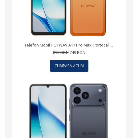
Telefon Mobil HOTWAV A17 Pro Max, Portocaliu, 4G LTE, Ecran 6.75" 120Hz, 16GB RAM (4GB + 12GB extensibili), 256GB, Android 15, 5160mAh, Dual SIM
899 RON
749 RON
CUMPARA ACUM