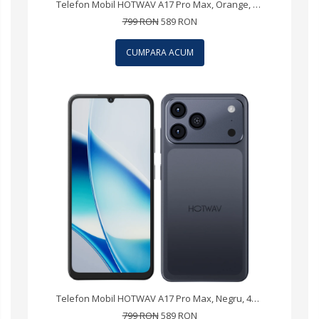
Telefon Mobil HOTWAV A17 Pro Max, Orange, 4G, 6.75" IPS, 12GB RAM (3GB + 9GB Extensibili), 128GB ROM, Camera 13MP, Android 15, Procesor ASR8662 Octa-Core, Wi-Fi 6, Bluetooth 5.4, Dual SIM
799 RON
589 RON
CUMPARA ACUM
Telefon Mobil HOTWAV A17 Pro Max, Negru, 4G, 6.75" IPS, 12GB RAM (3GB + 9GB Extensibili), 128GB ROM, Camera 13MP, Android 15, Procesor ASR8662 Octa-Core, Wi-Fi 6, Bluetooth 5.4, Dual SIM
799 RON
589 RON