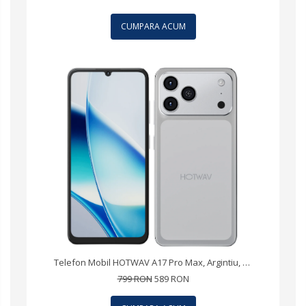
CUMPARA ACUM
Telefon Mobil HOTWAV A17 Pro Max, Argintiu, 4G, 6.75" IPS, 12GB RAM (3GB + 9GB Extensibili), 128GB ROM, Camera 13MP, Android 15, Procesor ASR8662 Octa-Core, Wi-Fi 6, Bluetooth 5.4, Dual SIM
799 RON
589 RON