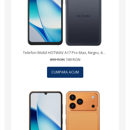
Telefon Mobil HOTWAV A17 Pro Max, Negru, 4G, 6.75" IPS, 16GB RAM (4GB + 12GB Extensibili), 256GB ROM, Camera 13MP, Android 15, Procesor ASR8662 Octa-Core, Wi-Fi 6, Bluetooth 5.4, Dual SIM
899 RON
749 RON
CUMPARA ACUM