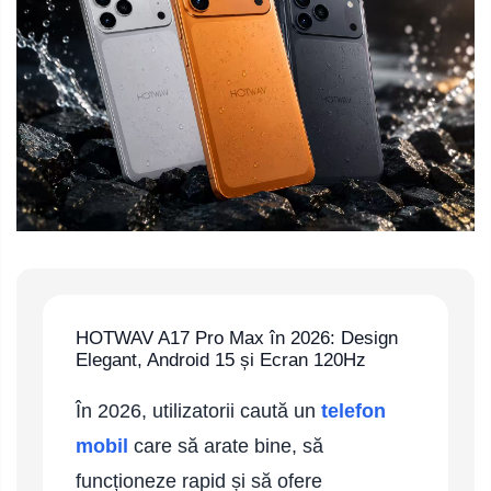
Telefoane mobile Oukitel
Telefoane mobile Ulefone
Telefoane mobile Unihertz
Telefoane mobile Cubot
Telefoane mobile Blackview
Telefoane mobile OSCAL
Telefoane mobile Fossibot
Telefoane mobile Lagenio
Telefoane mobile Samsung
Telefoane mobile iSEN
Telefoane mobile F150
Telefoane mobile HUAWEI
HOTWAV A17 Pro Max în 2026: Design
Telefoane mobile iHunt
Elegant, Android 15 și Ecran 120Hz
Telefoane mobile Xiaomi
În 2026, utilizatorii caută un
telefon
Telefoane mobile AGM
Telefoane mobile Realme
mobil
care să arate bine, să
Telefoane mobile ZTE Nubia
funcționeze rapid și să ofere