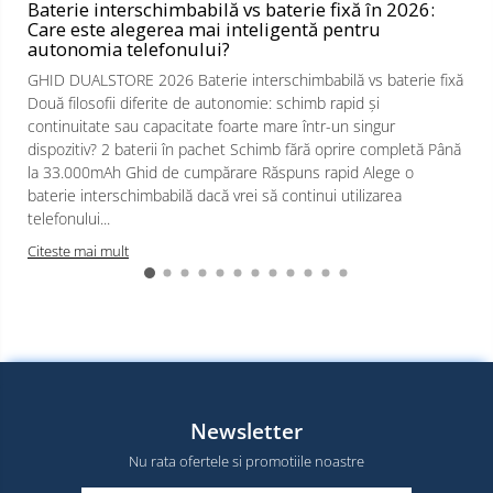
Baterie interschimbabilă vs baterie fixă în 2026:
Care este alegerea mai inteligentă pentru
autonomia telefonului?
GHID DUALSTORE 2026 Baterie interschimbabilă vs baterie fixă
Două filosofii diferite de autonomie: schimb rapid și
continuitate sau capacitate foarte mare într-un singur
dispozitiv? 2 baterii în pachet Schimb fără oprire completă Până
la 33.000mAh Ghid de cumpărare Răspuns rapid Alege o
baterie interschimbabilă dacă vrei să continui utilizarea
telefonului...
Citeste mai mult
Newsletter
Nu rata ofertele si promotiile noastre