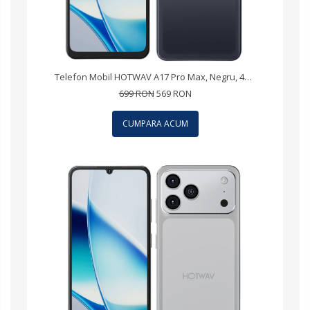
Telefon Mobil HOTWAV A17 Pro Max, Negru, 4G LTE, Ecran 6.75" 120Hz, 12GB RAM (3GB + 9GB extensibili), 64GB, Android 15, 5160mAh, Dual SIM
699 RON
569 RON
CUMPARA ACUM