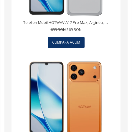
Telefon Mobil HOTWAV A17 Pro Max, Argintiu, 4G LTE, Ecran 6.75" 120Hz, 12GB RAM (3GB + 9GB extensibili), 64GB, Android 15, 5160mAh, Dual SIM
699 RON
569 RON
CUMPARA ACUM