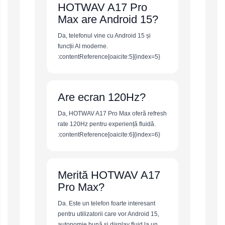
HOTWAV A17 Pro
Max are Android 15?
Da, telefonul vine cu Android 15 și
funcții AI moderne.
:contentReference[oaicite:5]{index=5}
Are ecran 120Hz?
Da, HOTWAV A17 Pro Max oferă refresh
rate 120Hz pentru experiență fluidă.
:contentReference[oaicite:6]{index=6}
Merită HOTWAV A17
Pro Max?
Da. Este un telefon foarte interesant
pentru utilizatorii care vor Android 15,
autonomie bună și display fluid la un