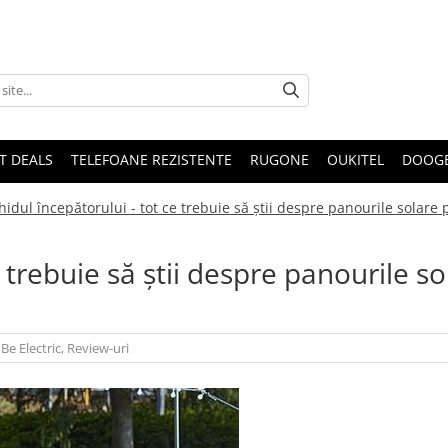
T DEALS
TELEFOANE REZISTENTE
RUGONE
OUKITEL
DOOG
hidul începătorului - tot ce trebuie să știi despre panourile solare 
 trebuie să știi despre panourile so
,
Be Electric
,
Review-uri