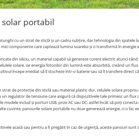
solar portabil
nghi cu un strat de sticlă și un cadru subțire, dar tehnologia din spatele lu
e mici componente care captează lumina soarelui și o transformă în energie el
ricate din siliciu, un material capabil să genereze curent electric atunci când
elulele solare, iar energia fotonilor din lumină este absorbită, creând un flux
zitivul începe imediat să îl stocheze într-o baterie sau să îl transfere direct c
strat de protecție din sticlă sau material plastic dur, celulele solare propriu-
un regulator de tensiune care asigură că dispozitivele tale primesc un flux 
ele modele includ și porturi USB, prize AC sau DC, astfel încât să poți conecta 
 alte cuvinte, panourile solare portabile nu doar generează energie, ci o fac 
ozitivele acasă sau pentru a fi pregătit în caz de urgență, aceste panouri sun