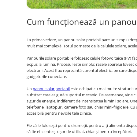
Trotinete
Piese si accesorii
Cum funcționează un panou 
Biciclete electrice
Gadgets
La prima vedere, un panou solar portabil pare un simplu dreptu
Smart Home
mult mai complexă. Totul pornește de la celulele solare, acel
Produse Ingrijire Personala
Panourile solare portabile folosesc celule fotovoltaice (PV) fab
Accesorii Gadgets
expus la lumină. Procesul este simplu: razele soarelui lovesc c
Drone cu Camera
electroni. Acest flux reprezintă curentul electric, pe care dispo
gadgeturile conectate.
Baterii externe
Accesorii Auto
Un
panou solar portabil
este echipat cu mai multe straturi: un 
substrat care asigură suportul mecanic. De asemenea, vine cu 
Lifestyle
sigur de energie, indiferent de intensitatea luminii solare. Un
telefoane, laptopuri, camere foto sau chiar mini-frigidere. Cu
Boxe Portabile
accesibilă pentru nevoile tale zilnice.
Cititoare Cod Bare
Fie că le folosești pentru drumeții, pentru a-ți alimenta disp
Navigații auto dedicate
să fie eficiente și ușor de utilizat, chiar și pentru începători.
Power station - Stații de energie