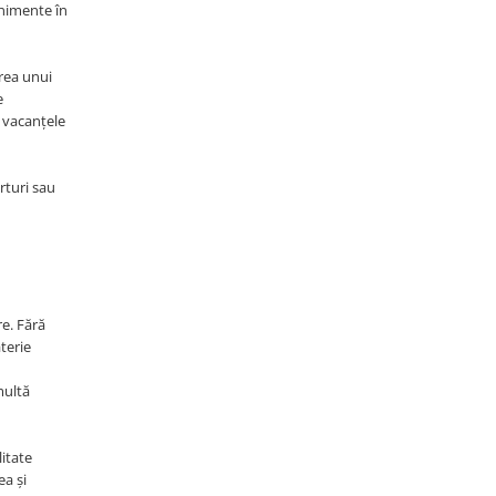
enimente în
area unui
e
i vacanțele
rturi sau
re. Fără
terie
multă
litate
ea și