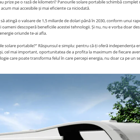
au prize pe o rază de kilometri? Panourile solare portabile schimbă complet r
 acum mai accesibile și mai eficiente ca niciodată.
ă să atingă o valoare de 1,5 miliarde de dolari până în 2030, conform unui rapo
ți oameni descoperă beneficiile acestei tehnologii. Și nu, nu e vorba doar de
energie oriunde te-ai afla.
rile solare portabile?” Răspunsul e simplu: pentru că-ți oferă independența e
 și, cel mai important, oportunitatea de a profita la maximum de fiecare ave
gie care poate transforma felul în care percepi energia, nu doar ca pe un ser