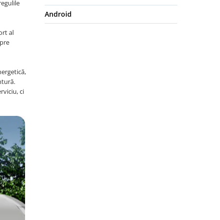
egulile
Android
rt al
spre
nergetică,
ntură.
viciu, ci