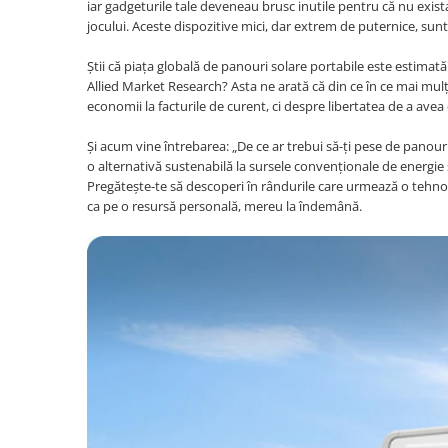
Telefoane mobile Realme
iar gadgeturile tale deveneau brusc inutile pentru că nu exist
jocului. Aceste dispozitive mici, dar extrem de puternice, sunt
Telefoane mobile ZTE Nubia
Telefoane mobile ALTE BRANDURI
Știi că piața globală de panouri solare portabile este estimat
Allied Market Research? Asta ne arată că din ce în ce mai mul
Tablete PC, mini PC si laptopuri
economii la facturile de curent, ci despre libertatea de a avea 
Tablete PC
Tablete pc cu proiector video
Și acum vine întrebarea: „De ce ar trebui să-ți pese de panou
o alternativă sustenabilă la sursele convenționale de energie
Tablete rezistente
Pregătește-te să descoperi în rândurile care urmează o tehnolo
ca pe o resursă personală, mereu la îndemână.
Tablete pentru copii
Laptop-uri
Monitoare pc
Mini Pc
Accesorii
TV si Proiectoare Smart
Camere auto, home si sport
Camere auto DVR
Oglinzi auto smart cu camera