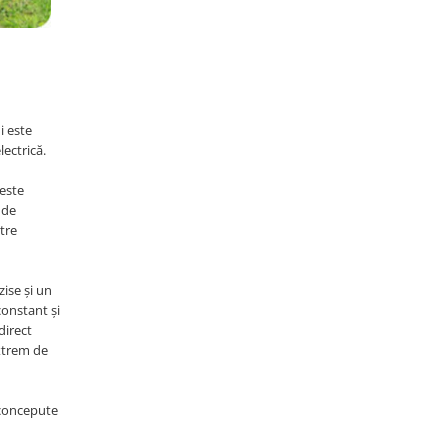
i este
ectrică.
 este
 de
ătre
zise și un
constant și
direct
extrem de
t concepute