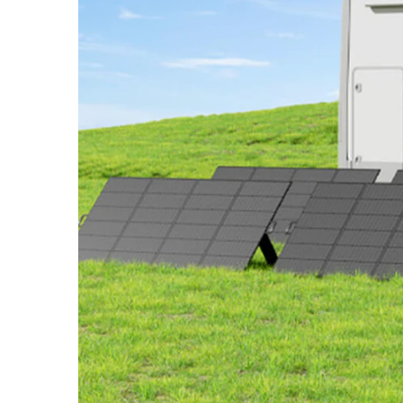
Camere Supraveghere
Mini Video Camera
Accesorii Camere Supraveghere
Casti
Casti Wireless
Casti cu Fir
Casti Profesionale
Ceasuri si Inele smart, bratari
fitness
Smartwatch
Ceasuri Smart pentru copii
Bratari Fitness
Inel Smart
Accesorii Smartwatch
Trotinete electrice si accesorii