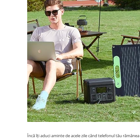
Telefoane mobile RugOne
Telefoane mobile Doogee
Telefoane mobile Oukitel
Telefoane mobile Ulefone
Telefoane mobile Unihertz
Telefoane mobile Cubot
Telefoane mobile Blackview
Telefoane mobile OSCAL
Telefoane mobile Fossibot
Telefoane mobile Lagenio
Telefoane mobile Samsung
Telefoane mobile iSEN
Telefoane mobile F150
Telefoane mobile HUAWEI
Telefoane mobile iHunt
Telefoane mobile Xiaomi
Telefoane mobile AGM
Încă îți aduci aminte de acele zile când telefonul tău rămân