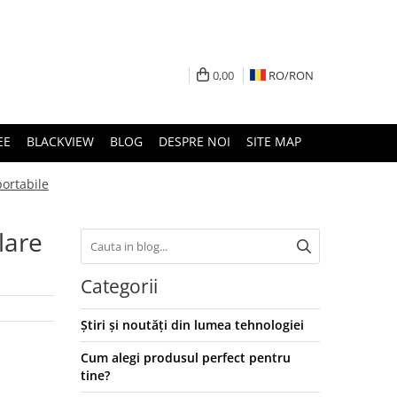
0,00
RO/
RON
EE
BLACKVIEW
BLOG
DESPRE NOI
SITE MAP
portabile
lare
Categorii
Știri și noutăți din lumea tehnologiei
Cum alegi produsul perfect pentru
tine?