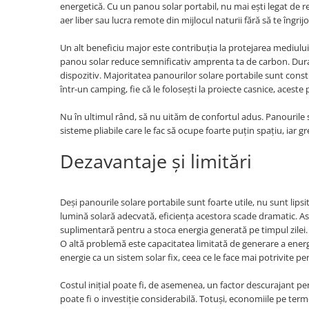
energetică. Cu un panou solar portabil, nu mai ești legat de re
aer liber sau lucra remote din mijlocul naturii fără să te îngrij
Un alt beneficiu major este contribuția la protejarea mediului
panou solar reduce semnificativ amprenta ta de carbon. Durabi
dispozitiv. Majoritatea panourilor solare portabile sunt construi
într-un camping, fie că le folosești la proiecte casnice, acest
Nu în ultimul rând, să nu uităm de confortul adus. Panourile s
sisteme pliabile care le fac să ocupe foarte puțin spațiu, iar gr
Dezavantaje și limitări
Deși panourile solare portabile sunt foarte utile, nu sunt lip
lumină solară adecvată, eficiența acestora scade dramatic. Ast
suplimentară pentru a stoca energia generată pe timpul zilei.
O altă problemă este capacitatea limitată de generare a energi
energie ca un sistem solar fix, ceea ce le face mai potrivite p
Costul inițial poate fi, de asemenea, un factor descurajant pent
poate fi o investiție considerabilă. Totuși, economiile pe ter