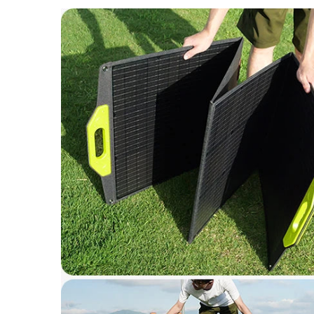
electrică portabile
Panouri solare portabile
Statii incarcare masini electrice
Media player cu Android
TV Box
Accesorii
Miracast
Produse resigilate
Termometre non contact
Aspiratoare robot, piese si accesorii
Piese de schimb telefoane mobile