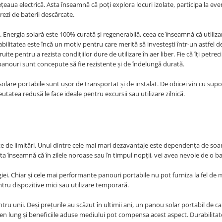
țeaua electrică. Asta înseamnă că poți explora locuri izolate, participa la ev
orezi de baterii descărcate.
. Energia solară este 100% curată și regenerabilă, ceea ce înseamnă că utiliz
litatea este încă un motiv pentru care merită să investești într-un astfel d
te pentru a rezista condițiilor dure de utilizare în aer liber. Fie că îți petrec
e panouri sunt concepute să fie rezistente și de îndelungă durată.
olare portabile sunt ușor de transportat și de instalat. De obicei vin cu supo
eutatea redusă le face ideale pentru excursii sau utilizare zilnică.
site de limitări. Unul dintre cele mai mari dezavantaje este dependența de soa
a înseamnă că în zilele noroase sau în timpul nopții, vei avea nevoie de o ba
ei. Chiar și cele mai performante panouri portabile nu pot furniza la fel de 
entru dispozitive mici sau utilizare temporară.
ru unii. Deși prețurile au scăzut în ultimii ani, un panou solar portabil de ca
men lung și beneficiile aduse mediului pot compensa acest aspect. Durabilitat