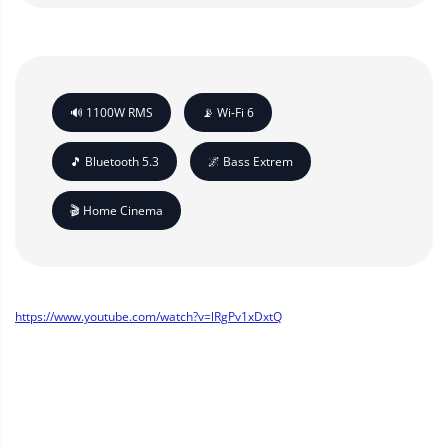
🔊 1100W RMS
📡 Wi-Fi 6
🎵 Bluetooth 5.3
🌌 Bass Extrem
🎬 Home Cinema
https://www.youtube.com/watch?v=lRgPv1xDxtQ