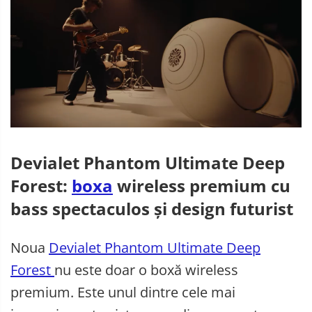
Telefoane mobile Oukitel
Telefoane mobile Ulefone
Telefoane mobile Unihertz
Telefoane mobile Cubot
Telefoane mobile Blackview
Telefoane mobile OSCAL
Telefoane mobile Fossibot
Telefoane mobile Lagenio
Telefoane mobile Samsung
Devialet Phantom Ultimate Deep
Telefoane mobile iSEN
Forest:
boxa
wireless premium cu
Telefoane mobile F150
bass spectaculos și design futurist
Telefoane mobile HUAWEI
Telefoane mobile iHunt
Telefoane mobile Xiaomi
Noua
Devialet Phantom Ultimate Deep
Telefoane mobile AGM
Forest
nu este doar o boxă wireless
Telefoane mobile Realme
premium. Este unul dintre cele mai
Telefoane mobile ZTE Nubia