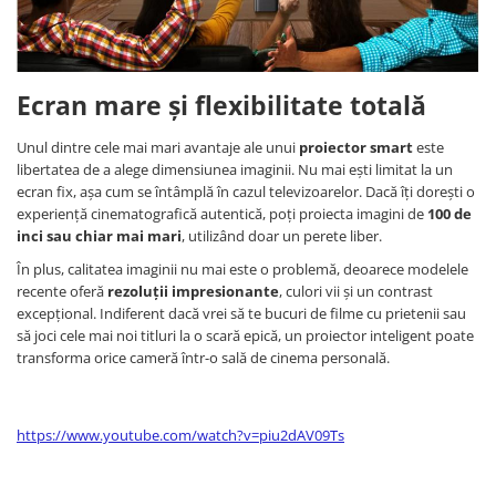
Ecran mare și flexibilitate totală
Unul dintre cele mai mari avantaje ale unui
proiector smart
este
libertatea de a alege dimensiunea imaginii. Nu mai ești limitat la un
ecran fix, așa cum se întâmplă în cazul televizoarelor. Dacă îți dorești o
experiență cinematografică autentică, poți proiecta imagini de
100 de
inci sau chiar mai mari
, utilizând doar un perete liber.
În plus, calitatea imaginii nu mai este o problemă, deoarece modelele
recente oferă
rezoluții impresionante
, culori vii și un contrast
excepțional. Indiferent dacă vrei să te bucuri de filme cu prietenii sau
să joci cele mai noi titluri la o scară epică, un proiector inteligent poate
transforma orice cameră într-o sală de cinema personală.
https://www.youtube.com/watch?v=piu2dAV09Ts