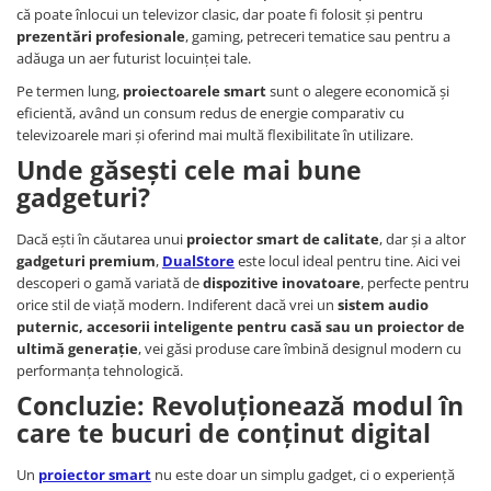
că poate înlocui un televizor clasic, dar poate fi folosit și pentru
prezentări profesionale
, gaming, petreceri tematice sau pentru a
adăuga un aer futurist locuinței tale.
Pe termen lung,
proiectoarele smart
sunt o alegere economică și
eficientă, având un consum redus de energie comparativ cu
televizoarele mari și oferind mai multă flexibilitate în utilizare.
Unde găsești cele mai bune
gadgeturi?
Dacă ești în căutarea unui
proiector smart de calitate
, dar și a altor
gadgeturi premium
,
DualStore
este locul ideal pentru tine. Aici vei
descoperi o gamă variată de
dispozitive inovatoare
, perfecte pentru
orice stil de viață modern. Indiferent dacă vrei un
sistem audio
puternic, accesorii inteligente pentru casă sau un proiector de
ultimă generație
, vei găsi produse care îmbină designul modern cu
performanța tehnologică.
Concluzie: Revoluționează modul în
care te bucuri de conținut digital
Un
proiector smart
nu este doar un simplu gadget, ci o experiență