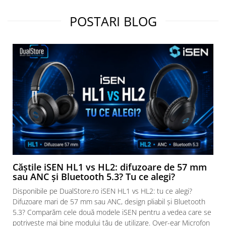
POSTARI BLOG
Căștile iSEN HL1 vs HL2: difuzoare de 57 mm
sau ANC și Bluetooth 5.3? Tu ce alegi?
Disponibile pe DualStore.ro iSEN HL1 vs HL2: tu ce alegi?
Difuzoare mari de 57 mm sau ANC, design pliabil și Bluetooth
5.3? Comparăm cele două modele iSEN pentru a vedea care se
potrivește mai bine modului tău de utilizare. Over-ear Microfon