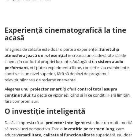
Experiență cinematografică la tine
acasă
Imaginea de calitate este doar o parte a experienței.
Sunetul și
atmosfera joacă un rol esențial
în crearea unei adevărate săli de
cinema în confortul propriei locuințe. Adăugând un
sistem audio
performant
, vei putea experimenta filme, concerte sau evenimente
sportive la un nivel superior, fără să depinzi de programul
televiziunilor sau de reclame enervante.
Alegerea unui
proiector smart
îți oferă
control total asupra
conținutului
: tu decizi ce vizionezi, când și în ce condiții. Fără limitări,
fără compromisuri.
O investiție inteligentă
Dacă ai impresia că un
proiector inteligent
este doar un moft, merită
să reevaluezi perspectiva. Este o
investiție pe termen lung
, care
aduce
versatilitate, calitate și funcționalitate
superioară. Nu doar