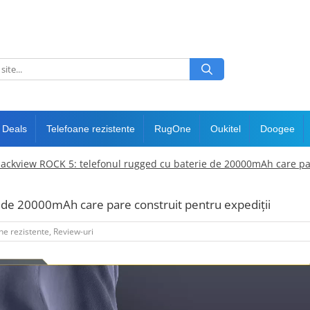
 Deals
Telefoane rezistente
RugOne
Oukitel
Doogee
lackview ROCK 5: telefonul rugged cu baterie de 20000mAh care par
 de 20000mAh care pare construit pentru expediții
ne rezistente
,
Review-uri