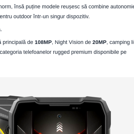
t enorm, însă puține modele reușesc să combine autonomi
entru outdoor într-un singur dispozitiv.
.
ă principală de
108MP
, Night Vision de
20MP
, camping l
n categoria telefoanelor rugged premium disponibile pe