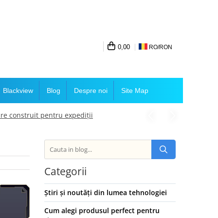
0,00
RO/
RON
Blackview
Blog
Despre noi
Site Map
e construit pentru expediții
Categorii
Știri și noutăți din lumea tehnologiei
Cum alegi produsul perfect pentru