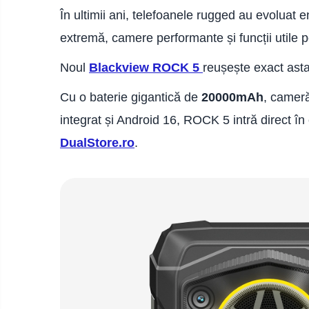
Telefoane mobile ZTE Nubia
În ultimii ani, telefoanele rugged au evolua
Telefoane mobile ALTE
extremă, camere performante și funcții utile p
BRANDURI
Tablete PC, mini PC si
Noul
Blackview ROCK 5
reușește exact asta
laptopuri
Tablete PC
Cu o baterie gigantică de
20000mAh
, camer
Tablete pc cu proiector video
integrat și Android 16, ROCK 5 intră direct î
Tablete rezistente
DualStore.ro
.
Tablete pentru copii
Laptop-uri
Monitoare pc
Mini Pc
Accesorii
TV si Proiectoare Smart
Camere auto, home si sport
Camere auto DVR