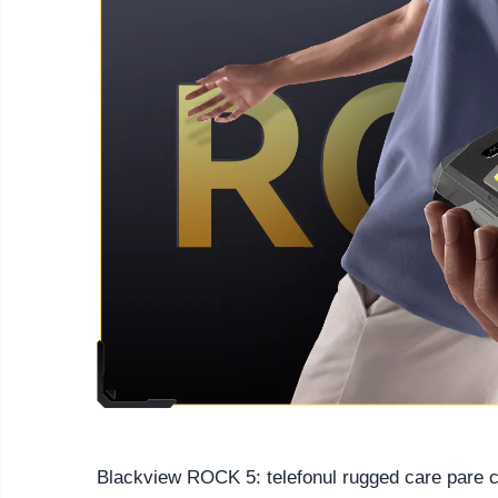
Telefoane mobile Oukitel
Telefoane mobile Ulefone
Telefoane mobile Unihertz
Telefoane mobile Cubot
Telefoane mobile Blackview
Telefoane mobile OSCAL
Telefoane mobile Fossibot
Telefoane mobile Lagenio
Telefoane mobile Samsung
Telefoane mobile iSEN
Telefoane mobile F150
Telefoane mobile HUAWEI
Telefoane mobile iHunt
Telefoane mobile Xiaomi
Telefoane mobile AGM
Telefoane mobile Realme
Blackview ROCK 5: telefonul rugged care pare co