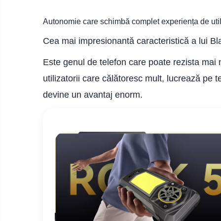
electrice
Media player cu Android
Autonomie care schimbă complet experiența de util
TV Box
Produse
resigilate
Cea mai impresionantă caracteristică a lui B
Accesorii
Termometre
Miracast
non
Este genul de telefon care poate rezista mai mu
contact
Aspiratoare
utilizatorii care călătoresc mult, lucrează pe
robot,
piese si
devine un avantaj enorm.
Piese de schimb telefoane
accesorii
mobile