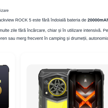
izare
lackview ROCK 5 este fără îndoială bateria de
20000mA
lte zile fără încărcare, chiar și în utilizare intensivă. P
 teren sau merg frecvent în camping și drumeții, autonomi