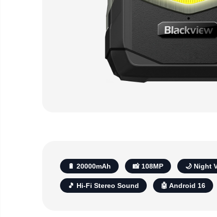
electrice
Piese si accesorii
Gadgets
Smart Home
Produse Ingrijire Personala
Accesorii Gadgets
Drone cu Camera
Baterii externe
Accesorii Auto
Lifestyle
Boxe Portabile
Cititoare Cod Bare
Navigații auto dedicate
🔋 20000mAh
📸 108MP
🌙 Night 
Power station - Stații de
energie electrică portabile
🎵 Hi-Fi Stereo Sound
🤖 Android 16
Panouri solare portabile
Statii incarcare masini