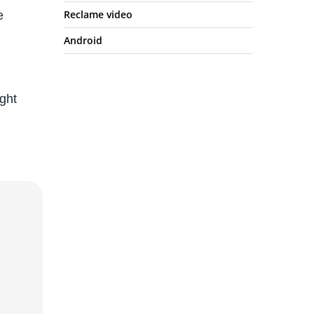
Reclame video
e
Android
ight