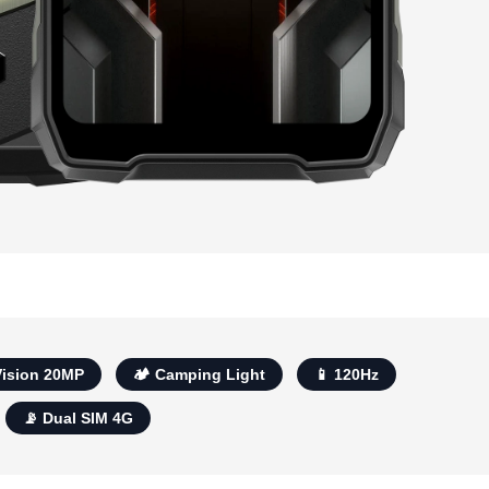
Vision 20MP
🏕 Camping Light
📱 120Hz
📡 Dual SIM 4G