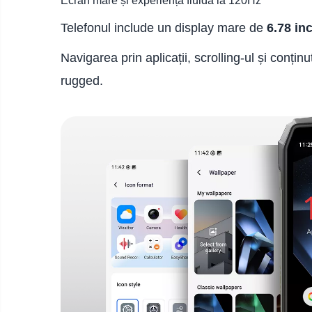
Ecran mare și experiență fluidă la 120Hz
Telefonul include un display mare de
6.78 in
Navigarea prin aplicații, scrolling-ul și conți
rugged.