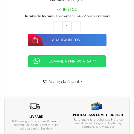
Telefoane mobile ALTE BRANDURI
IN STOC
Durata de livrare:
Aproximativ 24-72 ore lucratoare
ADAUGA IN COS
COMANDA PRIN WHATSAPP
Adauga la Favorite
PLATESTI ASA CUM ITI DORESTI
LIVRARE
Rate egale fara dobanda, Plata cu
Ai livrare gratuita, cu verificare, la
card didactic, Easybox, Apple Pay,
comenzi de peste 1499 lei*. La
ramburs, OP, Visa, etc
adresa sau la Easybox