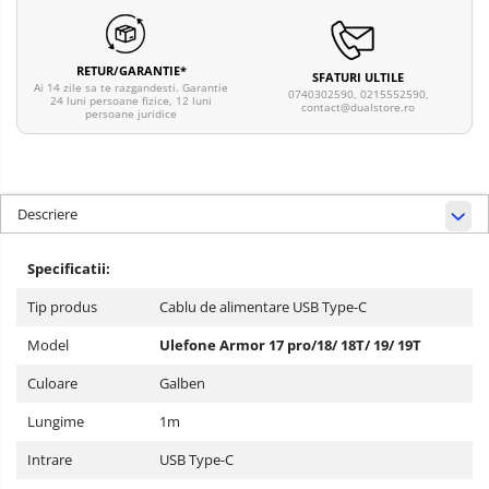
RETUR/GARANTIE*
SFATURI ULTILE
Ai 14 zile sa te razgandesti. Garantie
0740302590, 0215552590,
24 luni persoane fizice, 12 luni
contact@dualstore.ro
persoane juridice
Descriere
Specificatii:
Tip produs
Cablu de alimentare USB Type-C
Model
Ulefone Armor 17 pro/18/ 18T/ 19/ 19T
Culoare
Galben
Lungime
1m
Intrare
USB Type-C